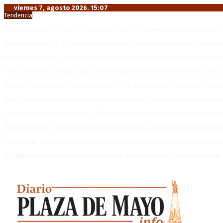
viernes 7, agosto 2026. 15:07
Tendencia
Media sanción a la Ley de Inviolabilidad: un proyecto amputado por l
Desalojos exprés: El Senado aprobó la reforma que acelera la deso
Brutal represión frente al Congreso durante la protesta contra la re
México militariza la protección del aguacate en plena tensión con EE
Diego Forlán será el nuevo técnico de la Selección de Uruguay: «La v
Milo J cierra su gira mundial en la Argentina: Será en el Estadio Mar
Crisis energética en Europa: Reservas de gas en niveles críticos para
Blanca Osuna: «Hay un tendal de familias que se quedan sin trabajo 
«Todo está planteado en función de intereses económicos», afirmó T
El VAR semiautomático ya tiene fecha de debut en el fútbol argentino