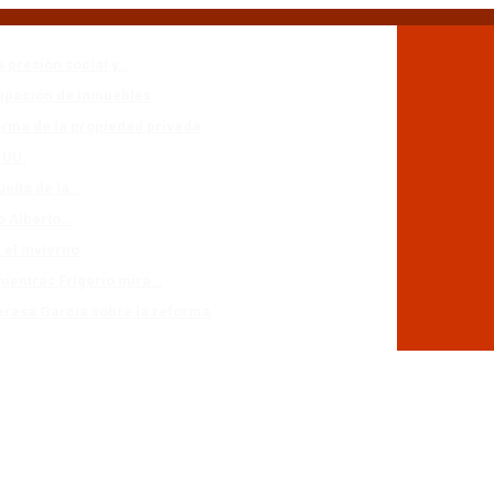
a presión social y…
cupación de inmuebles
forma de la propiedad privada
.UU.
uelta de la…
io Alberto…
 el invierno
mientras Frigerio mira…
eresa García sobre la reforma