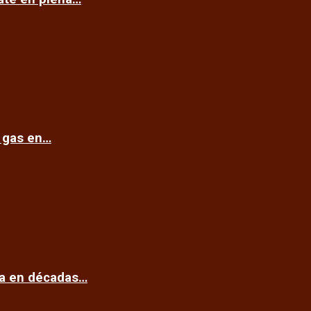
e gas en…
ca en décadas…