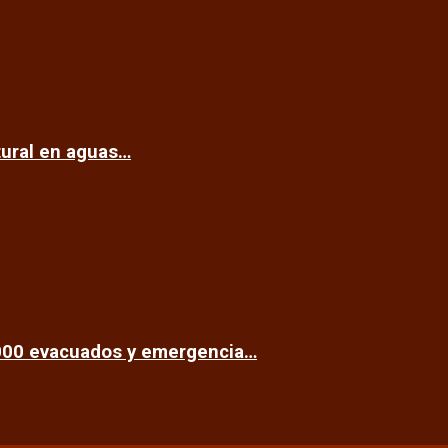
tural en aguas…
.000 evacuados y emergencia…