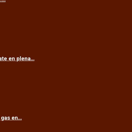
cate en plena…
e gas en…