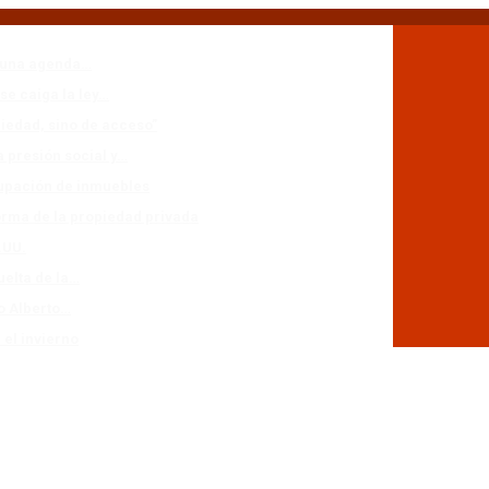
n una agenda…
se caiga la ley…
piedad, sino de acceso”
a presión social y…
cupación de inmuebles
forma de la propiedad privada
.UU.
uelta de la…
io Alberto…
 el invierno