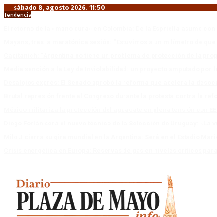
sábado 8, agosto 2026. 11:50
Tendencia
El retorno de la «mano dura» en Colombia: De la Espriella asume co
Mayans, tras la maratónica sesión: “Estuvimos a un milímetro de que 
Capitanich: “Argentina no tiene un problema de protección de la pro
Media sanción a la Ley de Inviolabilidad: un proyecto amputado por l
Desalojos exprés: El Senado aprobó la reforma que acelera la deso
Brutal represión frente al Congreso durante la protesta contra la re
México militariza la protección del aguacate en plena tensión con EE
Diego Forlán será el nuevo técnico de la Selección de Uruguay: «La v
Milo J cierra su gira mundial en la Argentina: Será en el Estadio Mar
Crisis energética en Europa: Reservas de gas en niveles críticos para