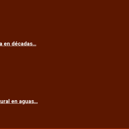
ca en décadas…
tural en aguas…