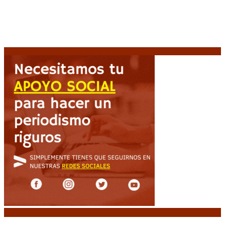
Espriella asume con una agenda de militarización y
ruptura
8 agosto, 2026
Mayans, tras la maratónica sesión: “Estuvimos a un
milímetro de que se caiga la ley completa”
8 agosto,
2026
Noticias destacadas