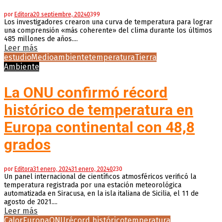
por
Editora
20 septiembre, 2024
0
399
Los investigadores crearon una curva de temperatura para lograr
una comprensión «más coherente» del clima durante los últimos
485 millones de años....
Leer más
estudio
Medioambiente
temperatura
Tierra
Ambiente
La ONU confirmó récord
histórico de temperatura en
Europa continental con 48,8
grados
por
Editora
31 enero, 2024
31 enero, 2024
0
230
Un panel internacional de científicos atmosféricos verificó la
temperatura registrada por una estación meteorológica
automatizada en Siracusa, en la isla italiana de Sicilia, el 11 de
agosto de 2021....
Leer más
Calor
Europa
ONU
récord histórico
temperatura