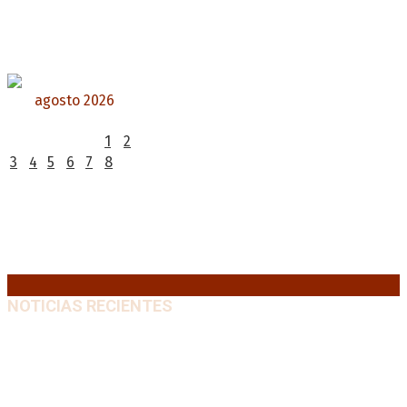
agosto 2026
L
M
X
J
V
S
D
1
2
3
4
5
6
7
8
9
10
11
12
13
14
15
16
17
18
19
20
21
22
23
24
25
26
27
28
29
30
31
« Jul
NOTICIAS RECIENTES
La AFA decretó un minuto de silencio en todas las
categorías por la muerte de Jorge Messi
8 agosto,
2026
El retorno de la «mano dura» en Colombia: De la