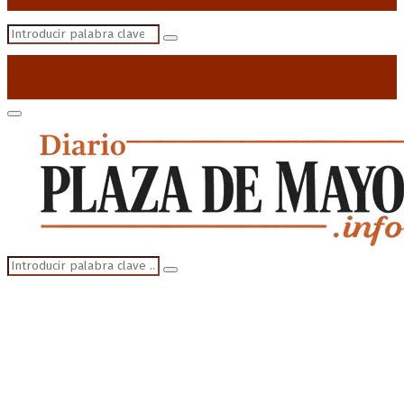
Search
Search
for:
Primary
Menu
Search
Search
for: