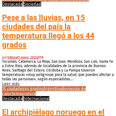
Destacada
Sociedad
Pese a las lluvias, en 15
ciudades del país la
temperatura llegó a los 44
grados
por
Editora
17 enero, 2022
0
258
Tucumán, Catamarca, La Rioja, San Juan, Mendoza, San Luis, Santa Fe
y Entre Ríos, además de localidades de la provincia de Buenos
Aires, Santiago del Estero, Córdoba y La Pampa tuvieron
temperaturas «muy peligrosas para la salud, que pueden afectar a
todas las personas», según especialistas....
Leer más
15 ciudades
44 grados
Argentina
lluvias
ola de
calor
temperatura
Destacada
Internacional
El archipiélago noruego en el