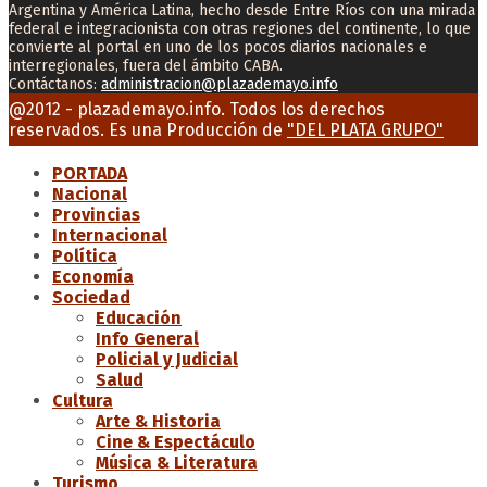
Argentina y América Latina, hecho desde Entre Ríos con una mirada
federal e integracionista con otras regiones del continente, lo que
convierte al portal en uno de los pocos diarios nacionales e
interregionales, fuera del ámbito CABA.
Contáctanos:
administracion@plazademayo.info
Facebook
Twitter
Instagram
Youtube
Email
@2012 - plazademayo.info. Todos los derechos
reservados. Es una Producción de
"DEL PLATA GRUPO"
PORTADA
Nacional
Provincias
Internacional
Política
Economía
Sociedad
Educación
Info General
Policial y Judicial
Salud
Cultura
Arte & Historia
Cine & Espectáculo
Música & Literatura
Turismo