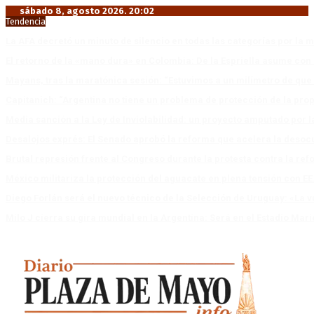
sábado 8, agosto 2026. 20:02
Tendencia
La AFA decretó un minuto de silencio en todas las categorías por la 
El retorno de la «mano dura» en Colombia: De la Espriella asume co
Mayans, tras la maratónica sesión: “Estuvimos a un milímetro de que 
Capitanich: “Argentina no tiene un problema de protección de la pro
Media sanción a la Ley de Inviolabilidad: un proyecto amputado por l
Desalojos exprés: El Senado aprobó la reforma que acelera la deso
Brutal represión frente al Congreso durante la protesta contra la re
México militariza la protección del aguacate en plena tensión con EE
Diego Forlán será el nuevo técnico de la Selección de Uruguay: «La v
Milo J cierra su gira mundial en la Argentina: Será en el Estadio Mar