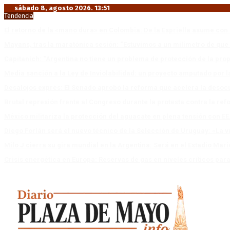
sábado 8, agosto 2026. 13:51
Tendencia
El retorno de la «mano dura» en Colombia: De la Espriella asume co
Mayans, tras la maratónica sesión: “Estuvimos a un milímetro de que 
Capitanich: “Argentina no tiene un problema de protección de la pro
Media sanción a la Ley de Inviolabilidad: un proyecto amputado por l
Desalojos exprés: El Senado aprobó la reforma que acelera la deso
Brutal represión frente al Congreso durante la protesta contra la re
México militariza la protección del aguacate en plena tensión con EE
Diego Forlán será el nuevo técnico de la Selección de Uruguay: «La v
Milo J cierra su gira mundial en la Argentina: Será en el Estadio Mar
Crisis energética en Europa: Reservas de gas en niveles críticos para