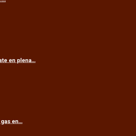
cate en plena…
e gas en…