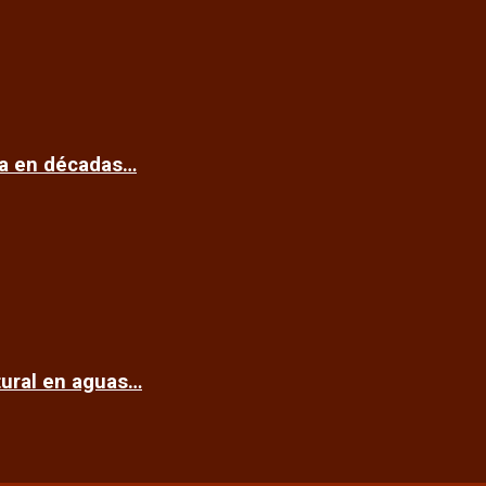
ca en décadas…
tural en aguas…