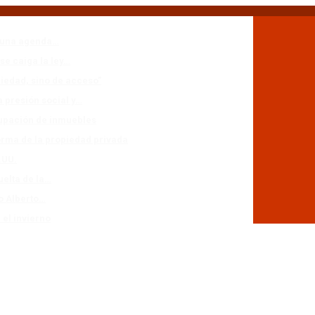
n una agenda…
se caiga la ley…
piedad, sino de acceso”
a presión social y…
cupación de inmuebles
forma de la propiedad privada
.UU.
uelta de la…
io Alberto…
 el invierno