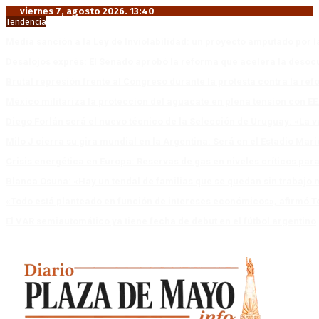
viernes 7, agosto 2026. 13:40
Tendencia
Media sanción a la Ley de Inviolabilidad: un proyecto amputado por l
Desalojos exprés: El Senado aprobó la reforma que acelera la deso
Brutal represión frente al Congreso durante la protesta contra la re
México militariza la protección del aguacate en plena tensión con EE
Diego Forlán será el nuevo técnico de la Selección de Uruguay: «La v
Milo J cierra su gira mundial en la Argentina: Será en el Estadio Mar
Crisis energética en Europa: Reservas de gas en niveles críticos para
Blanca Osuna: «Hay un tendal de familias que se quedan sin trabajo 
«Todo está planteado en función de intereses económicos», afirmó T
El VAR semiautomático ya tiene fecha de debut en el fútbol argentino