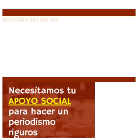
« Jul
NOTICIAS RECIENTES
Media sanción a la Ley de Inviolabilidad: un proyecto
amputado por la presión social y el rechazo federal
7
agosto, 2026
Desalojos exprés: El Senado aprobó la reforma que
acelera la desocupación de inmuebles
7 agosto, 2026
Brutal represión frente al Congreso durante la
protesta contra la reforma de la propiedad privada
7 agosto, 2026