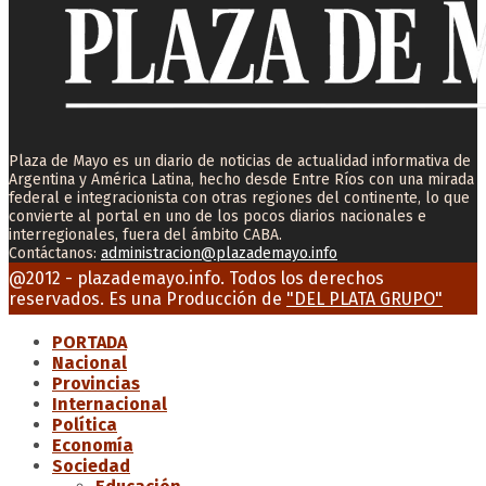
Plaza de Mayo es un diario de noticias de actualidad informativa de
Argentina y América Latina, hecho desde Entre Ríos con una mirada
federal e integracionista con otras regiones del continente, lo que
convierte al portal en uno de los pocos diarios nacionales e
interregionales, fuera del ámbito CABA.
Contáctanos:
administracion@plazademayo.info
Facebook
Twitter
Instagram
Youtube
Email
@2012 - plazademayo.info. Todos los derechos
reservados. Es una Producción de
"DEL PLATA GRUPO"
PORTADA
Nacional
Provincias
Internacional
Política
Economía
Sociedad