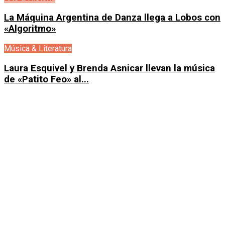
La Máquina Argentina de Danza llega a Lobos con
«Algoritmo»
Música & Literatura
Laura Esquivel y Brenda Asnicar llevan la música
de «Patito Feo» al...