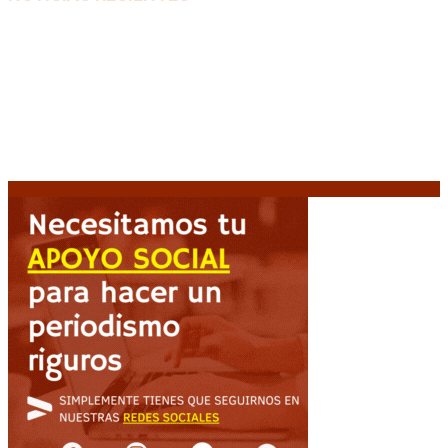
Media sanción a la Ley de Inviolabilidad: un proyecto
amputado por la presión social y el rechazo federal
7
agosto, 2026
Desalojos exprés: El Senado aprobó la reforma que
acelera la desocupación de inmuebles
7 agosto, 2026
Brutal represión frente al Congreso durante la
protesta contra la reforma de la propiedad privada
7 agosto, 2026