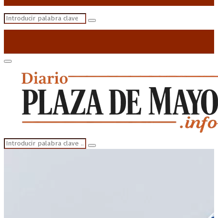
Search
Search
for:
Primary
Menu
Search
Search
for: