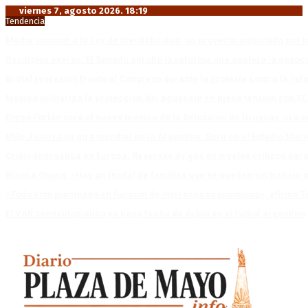
viernes 7, agosto 2026. 18:19
Tendencia
Media sanción a la Ley de Inviolabilidad: un proyecto amputado por l
Desalojos exprés: El Senado aprobó la reforma que acelera la deso
Brutal represión frente al Congreso durante la protesta contra la re
México militariza la protección del aguacate en plena tensión con EE
Diego Forlán será el nuevo técnico de la Selección de Uruguay: «La v
Milo J cierra su gira mundial en la Argentina: Será en el Estadio Mar
Crisis energética en Europa: Reservas de gas en niveles críticos para
Blanca Osuna: «Hay un tendal de familias que se quedan sin trabajo 
«Todo está planteado en función de intereses económicos», afirmó T
El VAR semiautomático ya tiene fecha de debut en el fútbol argentino