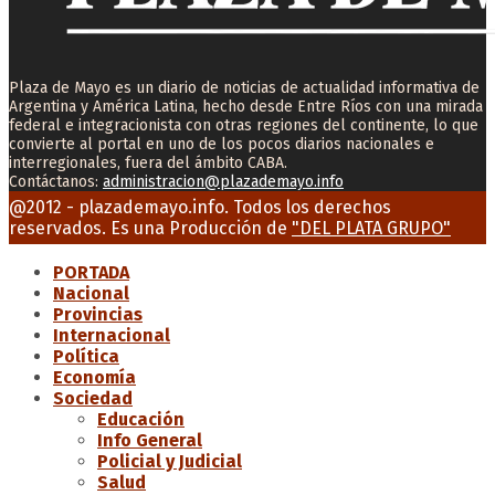
Plaza de Mayo es un diario de noticias de actualidad informativa de
Argentina y América Latina, hecho desde Entre Ríos con una mirada
federal e integracionista con otras regiones del continente, lo que
convierte al portal en uno de los pocos diarios nacionales e
interregionales, fuera del ámbito CABA.
Contáctanos:
administracion@plazademayo.info
Facebook
Twitter
Instagram
Youtube
Email
@2012 - plazademayo.info. Todos los derechos
reservados. Es una Producción de
"DEL PLATA GRUPO"
PORTADA
Nacional
Provincias
Internacional
Política
Economía
Sociedad
Educación
Info General
Policial y Judicial
Salud