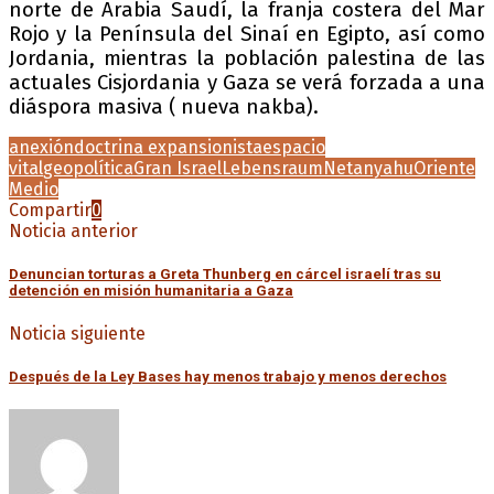
norte de Arabia Saudí, la franja costera del Mar
Rojo y la Península del Sinaí en Egipto, así como
Jordania, mientras la población palestina de las
actuales Cisjordania y Gaza se verá forzada a una
diáspora masiva ( nueva nakba).
anexión
doctrina expansionista
espacio
vital
geopolítica
Gran Israel
Lebensraum
Netanyahu
Oriente
Medio
Compartir
0
Noticia anterior
Denuncian torturas a Greta Thunberg en cárcel israelí tras su
detención en misión humanitaria a Gaza
Noticia siguiente
Después de la Ley Bases hay menos trabajo y menos derechos