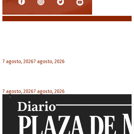
Noticias destacadas
Media sanción a la Ley de Inviolabilidad: un
proyecto amputado por la presión social y el
rechazo federal
7 agosto, 2026
7 agosto, 2026
0
Desalojos exprés: El Senado aprobó la reforma
que acelera la desocupación de inmuebles
7 agosto, 2026
7 agosto, 2026
0