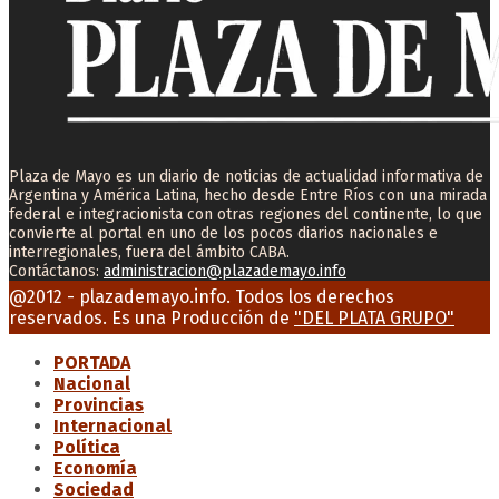
Plaza de Mayo es un diario de noticias de actualidad informativa de
Argentina y América Latina, hecho desde Entre Ríos con una mirada
federal e integracionista con otras regiones del continente, lo que
convierte al portal en uno de los pocos diarios nacionales e
interregionales, fuera del ámbito CABA.
Contáctanos:
administracion@plazademayo.info
Facebook
Twitter
Instagram
Youtube
Email
@2012 - plazademayo.info. Todos los derechos
reservados. Es una Producción de
"DEL PLATA GRUPO"
PORTADA
Nacional
Provincias
Internacional
Política
Economía
Sociedad