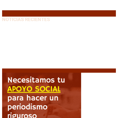
31
« Jul
NOTICIAS RECIENTES
Crisis energética en Europa: Reservas de gas en
niveles críticos para el invierno
6 agosto, 2026
Blanca Osuna: «Hay un tendal de familias que se
quedan sin trabajo mientras Frigerio mira para otro
lado»
6 agosto, 2026
«Todo está planteado en función de intereses
económicos», afirmó Teresa García sobre la reforma
6 agosto, 2026