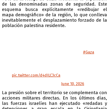
de las denominadas zonas de seguridad. Este
esquema busca explícitamente «redibujar el
mapa demográfico» de la región, lo que conlleva
inevitablemente el desplazamiento forzado de la
población palestina residente.
🚨 Netanyahu amenaza con tomar el 70% de la
Franja de Gaza
🔴 El primer ministro israelí, Benjamín
Netanyahu, planea controlar el 70% de
#Gaza
,
expandiendo zonas de seguridad y
provocando el desplazamiento forzado de
palestinos. Esta política busca redibujar el
mapa demográfico…
pic.twitter.com/d4dILC3cCa
— teleSUR TV (@teleSURtv)
June 10, 2026
La presión sobre el territorio se complementa con
acciones militares directas. En los últimos días,
las fuerzas israelíes han ejecutado «redadas y
detenciones a gran escala en la Cisjordania