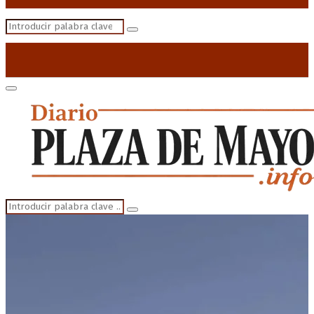
Search
Search
for:
Primary
Menu
Search
Search
for: