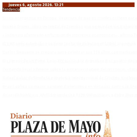
jueves 6, agosto 2026. 13:21
Tendencia
Crisis energética en Europa: Reservas de gas en niveles críticos para
Blanca Osuna: «Hay un tendal de familias que se quedan sin trabajo 
«Todo está planteado en función de intereses económicos», afirmó T
El VAR semiautomático ya tiene fecha de debut en el fútbol argentino
Carlos Beguerie se prepara para celebrar sus 114 años con tradició
El regreso de un Papa: León XIV visitará la Argentina tras cuatro déc
Fernando Rejal advierte sobre la extranjerización del territorio: «E
Rafael Valim defiende la estrategia internacional de Cristina Kirchne
Brasil aplica su mayor sanción diplomática en décadas contra la Arg
Acuerdo histórico: ANSES transferirá $120.000 millones a Entre Ríos po