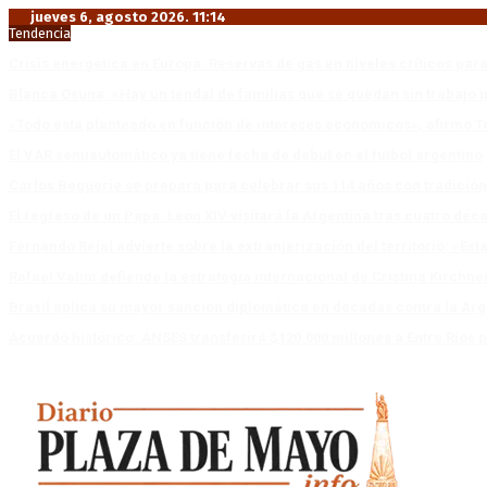
jueves 6, agosto 2026. 11:14
Tendencia
Crisis energética en Europa: Reservas de gas en niveles críticos para
Blanca Osuna: «Hay un tendal de familias que se quedan sin trabajo 
«Todo está planteado en función de intereses económicos», afirmó T
El VAR semiautomático ya tiene fecha de debut en el fútbol argentino
Carlos Beguerie se prepara para celebrar sus 114 años con tradició
El regreso de un Papa: León XIV visitará la Argentina tras cuatro déc
Fernando Rejal advierte sobre la extranjerización del territorio: «E
Rafael Valim defiende la estrategia internacional de Cristina Kirchne
Brasil aplica su mayor sanción diplomática en décadas contra la Arg
Acuerdo histórico: ANSES transferirá $120.000 millones a Entre Ríos po