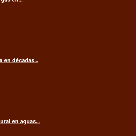
ca en décadas…
tural en aguas…