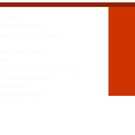
 el invierno
mientras Frigerio mira…
eresa García sobre la reforma
n, gastronomía y shows
adas
stamos entregando el patrimonio nacional»
r: «Es una apuesta jurídica»
entina de Milei
r déficit previsional