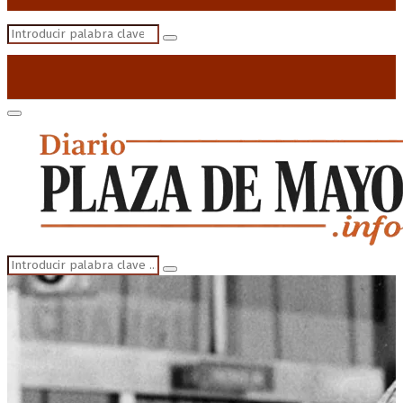
Search
Search
for:
Primary
Menu
Search
Search
for: