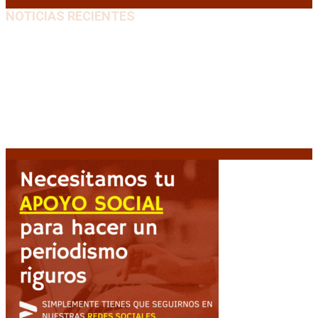
NOTICIAS RECIENTES
Media sanción a la Ley de Inviolabilidad: un proyecto
amputado por la presión social y el rechazo federal
7
agosto, 2026
Desalojos exprés: El Senado aprobó la reforma que
acelera la desocupación de inmuebles
7 agosto, 2026
Brutal represión frente al Congreso durante la
protesta contra la reforma de la propiedad privada
7 agosto, 2026