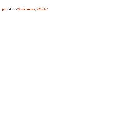
por
Editora
28 diciembre, 2025
327