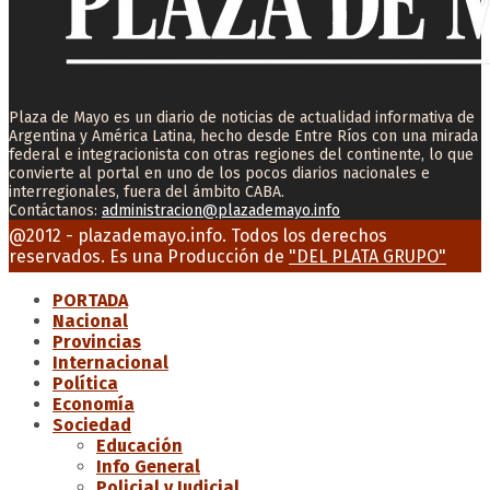
Plaza de Mayo es un diario de noticias de actualidad informativa de
Argentina y América Latina, hecho desde Entre Ríos con una mirada
federal e integracionista con otras regiones del continente, lo que
convierte al portal en uno de los pocos diarios nacionales e
interregionales, fuera del ámbito CABA.
Contáctanos:
administracion@plazademayo.info
Facebook
Twitter
Instagram
Youtube
Email
@2012 - plazademayo.info. Todos los derechos
reservados. Es una Producción de
"DEL PLATA GRUPO"
PORTADA
Nacional
Provincias
Internacional
Política
Economía
Sociedad
Educación
Info General
Policial y Judicial