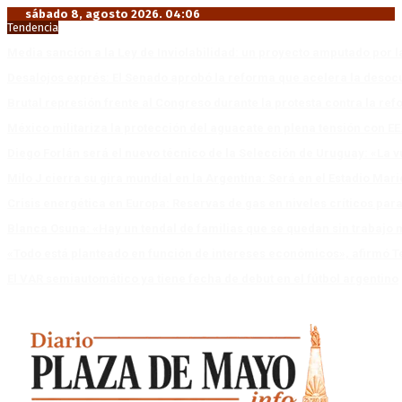
sábado 8, agosto 2026. 04:06
Tendencia
Media sanción a la Ley de Inviolabilidad: un proyecto amputado por l
Desalojos exprés: El Senado aprobó la reforma que acelera la deso
Brutal represión frente al Congreso durante la protesta contra la re
México militariza la protección del aguacate en plena tensión con EE
Diego Forlán será el nuevo técnico de la Selección de Uruguay: «La v
Milo J cierra su gira mundial en la Argentina: Será en el Estadio Mar
Crisis energética en Europa: Reservas de gas en niveles críticos para
Blanca Osuna: «Hay un tendal de familias que se quedan sin trabajo 
«Todo está planteado en función de intereses económicos», afirmó T
El VAR semiautomático ya tiene fecha de debut en el fútbol argentino