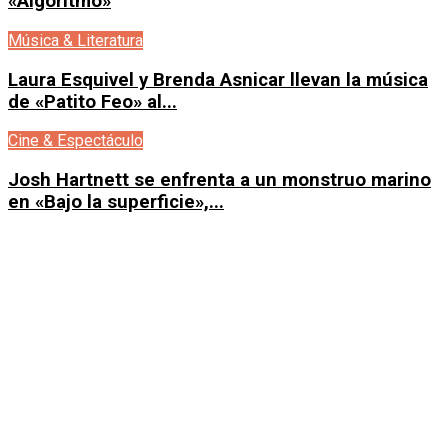
«Algoritmo»
Música & Literatura
Laura Esquivel y Brenda Asnicar llevan la música
de «Patito Feo» al...
Cine & Espectáculo
Josh Hartnett se enfrenta a un monstruo marino
en «Bajo la superficie»,...