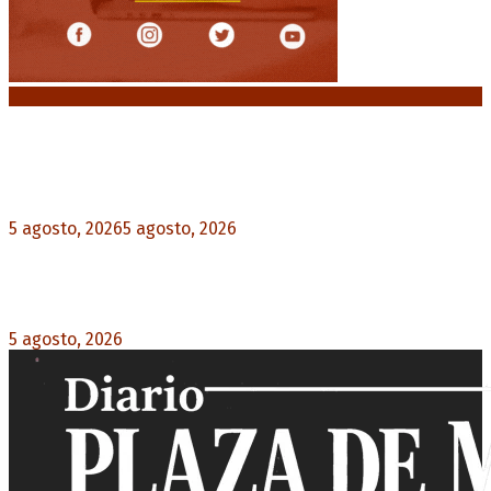
Noticias destacadas
El VAR semiautomático ya tiene fecha de debut
en el fútbol argentino
5 agosto, 2026
5 agosto, 2026
0
Carlos Beguerie se prepara para celebrar sus 114
años con tradición, gastronomía y shows
5 agosto, 2026
0