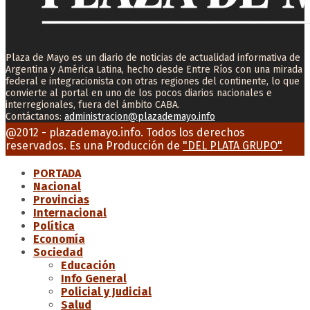
Plaza de Mayo es un diario de noticias de actualidad informativa de
Argentina y América Latina, hecho desde Entre Ríos con una mirada
federal e integracionista con otras regiones del continente, lo que
convierte al portal en uno de los pocos diarios nacionales e
interregionales, fuera del ámbito CABA.
Contáctanos:
administracion@plazademayo.info
Facebook
Twitter
Instagram
Youtube
Email
@2012 - plazademayo.info. Todos los derechos
reservados. Es una Producción de
"DEL PLATA GRUPO"
PORTADA
Nacional
Provincias
Internacional
Política
Economía
Sociedad
Educación
Info General
Policial y Judicial
Salud