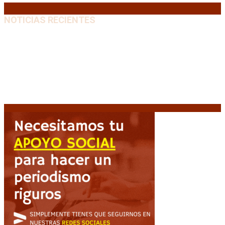
NOTICIAS RECIENTES
El VAR semiautomático ya tiene fecha de debut en el
fútbol argentino
5 agosto, 2026
Carlos Beguerie se prepara para celebrar sus 114
años con tradición, gastronomía y shows
5 agosto,
2026
El regreso de un Papa: León XIV visitará la Argentina
tras cuatro décadas
5 agosto, 2026