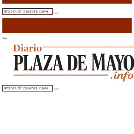
Search
Search
for:
Primary
Menu
Search
Search
for: