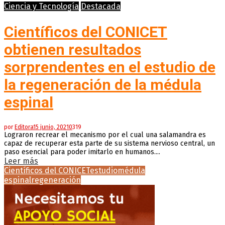
Ciencia y Tecnología
Destacada
Científicos del CONICET
obtienen resultados
sorprendentes en el estudio de
la regeneración de la médula
espinal
por
Editora
15 junio, 2021
0
319
Lograron recrear el mecanismo por el cual una salamandra es
capaz de recuperar esta parte de su sistema nervioso central, un
paso esencial para poder imitarlo en humanos....
Leer más
Científicos del CONICET
estudio
médula
espinal
regeneración