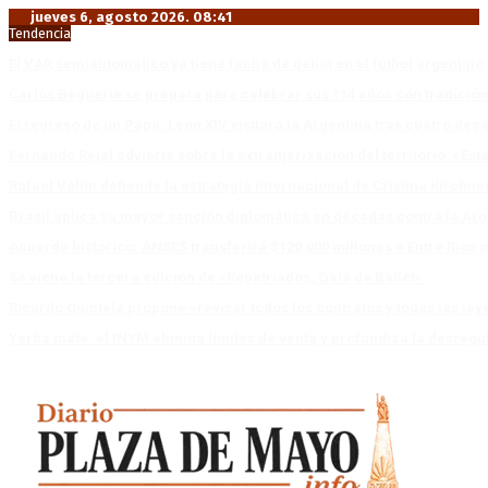
jueves 6, agosto 2026. 08:41
Tendencia
El VAR semiautomático ya tiene fecha de debut en el fútbol argentino
Carlos Beguerie se prepara para celebrar sus 114 años con tradició
El regreso de un Papa: León XIV visitará la Argentina tras cuatro déc
Fernando Rejal advierte sobre la extranjerización del territorio: «E
Rafael Valim defiende la estrategia internacional de Cristina Kirchne
Brasil aplica su mayor sanción diplomática en décadas contra la Arg
Acuerdo histórico: ANSES transferirá $120.000 millones a Entre Ríos po
Se viene la tercera edición de «Repatriados, Gala de Ballet»
Ricardo Quintela propone «revisar todos los contratos y todas las ley
Yerba mate: el INYM elimina límites de venta y profundiza la desregu