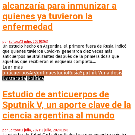
alcanzaría para inmunizar a
quienes ya tuvieron la
enfermedad
por
Editora
13 julio, 2021
0
363
Un estudio hecho en Argentina, el primero fuera de Rusia, indicó
que quienes tuvieron Covid-19 generaron diez veces más
anticuerpos neutralizantes después de la primera dosis que
aquellas que recibieron el esquema completo....
Leer más
anticuerpos
Argentina
estudio
Rusia
Sputnik V
una dosis
Destacada
Política
Estudio de anticuerpos de
Sputnik V, un aporte clave de la
ciencia argentina al mundo
por
Editora
13 julio, 2021
13 julio, 2021
0
296
La ministra de Salud Carla Vizzotti destaco que «nuestro país ha