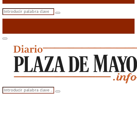
Search
Search
for:
Primary
Menu
Search
Search
for: