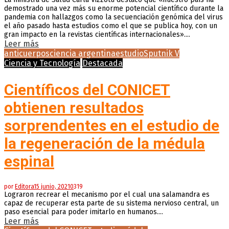
demostrado una vez más su enorme potencial científico durante la
pandemia con hallazgos como la secuenciación genómica del virus
el año pasado hasta estudios como el que se publica hoy, con un
gran impacto en la revistas científicas internacionales»....
Leer más
anticuerpos
ciencia argentina
estudio
Sputnik V
Ciencia y Tecnología
Destacada
Científicos del CONICET
obtienen resultados
sorprendentes en el estudio de
la regeneración de la médula
espinal
por
Editora
15 junio, 2021
0
319
Lograron recrear el mecanismo por el cual una salamandra es
capaz de recuperar esta parte de su sistema nervioso central, un
paso esencial para poder imitarlo en humanos....
Leer más