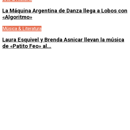
La Máquina Argentina de Danza llega a Lobos con
«Algoritmo»
Música & Literatura
Laura Esquivel y Brenda Asnicar llevan la música
de «Patito Feo» al...