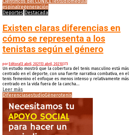
Científicos del CONICET
estudio
médula
espinal
regeneración
Deportes
Destacada
Existen claras diferencias en
cómo se representa a los
tenistas según el género
por
Editora
13 abril, 2021
13 abril, 2021
0
373
Un estudio mostró que la cobertura del tenis masculino está más
centrado en el deporte, con una fuerte narrativa combativa, en el
tenis femenino el enfoque es menos intenso y relativamente más
centrado en la vida fuera de la cancha....
Leer más
Diferencias
estudio
Género
tenis