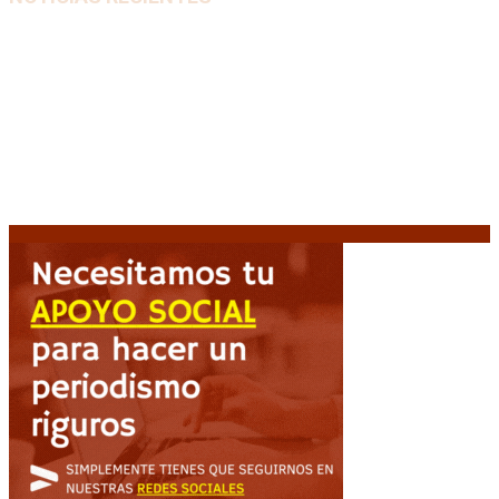
El retorno de la «mano dura» en Colombia: De la
Espriella asume con una agenda de militarización y
ruptura
8 agosto, 2026
Mayans, tras la maratónica sesión: “Estuvimos a un
milímetro de que se caiga la ley completa”
8 agosto,
2026
Capitanich: “Argentina no tiene un problema de
protección de la propiedad, sino de acceso”
8
agosto, 2026