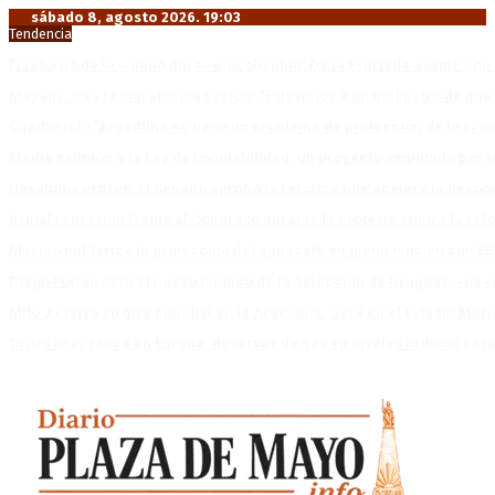
sábado 8, agosto 2026. 19:03
Tendencia
El retorno de la «mano dura» en Colombia: De la Espriella asume co
Mayans, tras la maratónica sesión: “Estuvimos a un milímetro de que 
Capitanich: “Argentina no tiene un problema de protección de la pro
Media sanción a la Ley de Inviolabilidad: un proyecto amputado por l
Desalojos exprés: El Senado aprobó la reforma que acelera la deso
Brutal represión frente al Congreso durante la protesta contra la re
México militariza la protección del aguacate en plena tensión con EE
Diego Forlán será el nuevo técnico de la Selección de Uruguay: «La v
Milo J cierra su gira mundial en la Argentina: Será en el Estadio Mar
Crisis energética en Europa: Reservas de gas en niveles críticos para