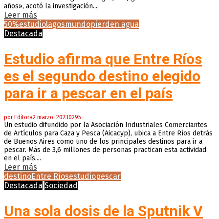
años», acotó la investigación....
Leer más
50%
estudio
lagos
mundo
pierden agua
Destacada
Estudio afirma que Entre Ríos
es el segundo destino elegido
para ir a pescar en el país
por
Editora
2 marzo, 2023
0
295
Un estudio difundido por la Asociación Industriales Comerciantes
de Artículos para Caza y Pesca (Aicacyp), ubica a Entre Ríos detrás
de Buenos Aires como uno de los principales destinos para ir a
pescar. Más de 3,6 millones de personas practican esta actividad
en el país....
Leer más
destino
Entre Ríos
estudio
pescar
Destacada
Sociedad
Una sola dosis de la Sputnik V