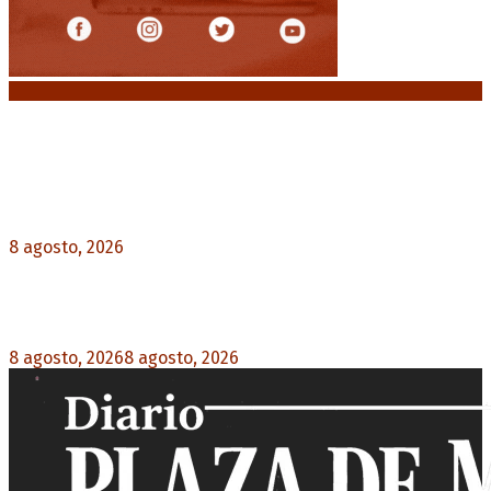
Noticias destacadas
El retorno de la «mano dura» en Colombia: De la
Espriella asume con una agenda de militarización
y ruptura
8 agosto, 2026
0
Mayans, tras la maratónica sesión: “Estuvimos a
un milímetro de que se caiga la ley completa”
8 agosto, 2026
8 agosto, 2026
0