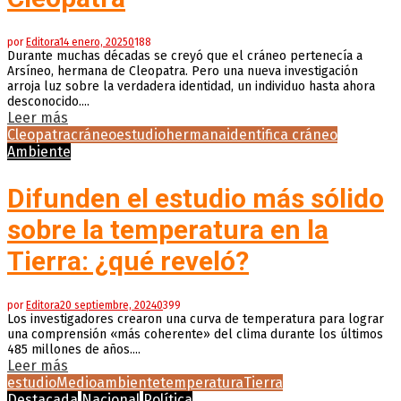
por
Editora
14 enero, 2025
0
188
Durante muchas décadas se creyó que el cráneo pertenecía a
Arsíneo, hermana de Cleopatra. Pero una nueva investigación
arroja luz sobre la verdadera identidad, un individuo hasta ahora
desconocido....
Leer más
Cleopatra
cráneo
estudio
hermana
identifica cráneo
Ambiente
Difunden el estudio más sólido
sobre la temperatura en la
Tierra: ¿qué reveló?
por
Editora
20 septiembre, 2024
0
399
Los investigadores crearon una curva de temperatura para lograr
una comprensión «más coherente» del clima durante los últimos
485 millones de años....
Leer más
estudio
Medioambiente
temperatura
Tierra
Destacada
Nacional
Política