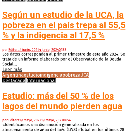
Según un estudio de la UCA, la
pobreza en el país trepa al 55,5
% y la indigencia al 17,5 %
por
Editora
4 junio, 2024
4 junio, 2024
0
188
Los datos corresponden al primer trimestre de este año 2024. Se
trata de un informe elaborado por el Observatorio de la Deuda
Social....
Leer más
Argentina
estudio
indigencia
pobreza
UCA
Destacada
Internacional
Estudio: más del 50 % de los
lagos del mundo pierden agua
por
Editora
19 mayo, 2023
19 mayo, 2023
0
654
«Identificamos una disminución generalizada en los
almacenamiento de agua del lago (LWS) global en los últimos 28