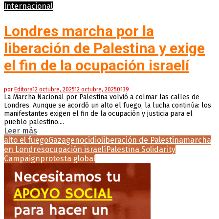
Internacional
Londres marcha por la
liberación de Palestina y exige
el fin de la ocupación israelí
por
Editora
12 octubre, 2025
12 octubre, 2025
0
139
La Marcha Nacional por Palestina volvió a colmar las calles de
Londres. Aunque se acordó un alto el fuego, la lucha continúa: los
manifestantes exigen el fin de la ocupación y justicia para el
pueblo palestino....
Leer más
alto el fuego
Gaza
genocidio
liberación de Palestina
marcha
en Londres
ocupación israelí
Palestina Solidarity
Campaign
protesta global