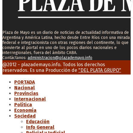
Plaza de Mayo es un diario de noticias de actualidad informativa de
Argentina y América Latina, hecho desde Entre Ríos con una mirada
federal e integracionista con otras regiones del continente, lo que
convierte al portal en uno de los pocos diarios nacionales e
interregionales, fuera del ámbito CABA.
Contáctanos:
administracion@plazademayo.info
Facebook
Twitter
Instagram
Youtube
Email
@2012 - plazademayo.info. Todos los derechos
reservados. Es una Producción de
"DEL PLATA GRUPO"
PORTADA
Nacional
Provincias
Internacional
Política
Economía
Sociedad
Educación
Info General
Policial y Judicial