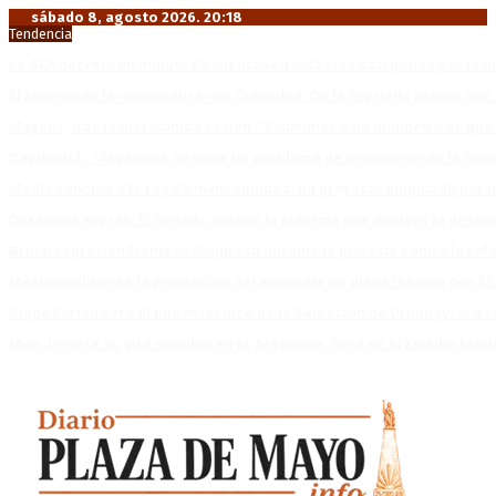
sábado 8, agosto 2026. 20:18
Tendencia
La AFA decretó un minuto de silencio en todas las categorías por la 
El retorno de la «mano dura» en Colombia: De la Espriella asume co
Mayans, tras la maratónica sesión: “Estuvimos a un milímetro de que 
Capitanich: “Argentina no tiene un problema de protección de la pro
Media sanción a la Ley de Inviolabilidad: un proyecto amputado por l
Desalojos exprés: El Senado aprobó la reforma que acelera la deso
Brutal represión frente al Congreso durante la protesta contra la re
México militariza la protección del aguacate en plena tensión con EE
Diego Forlán será el nuevo técnico de la Selección de Uruguay: «La v
Milo J cierra su gira mundial en la Argentina: Será en el Estadio Mar