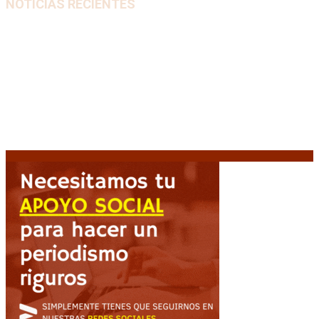
NOTICIAS RECIENTES
La AFA decretó un minuto de silencio en todas las
categorías por la muerte de Jorge Messi
8 agosto,
2026
El retorno de la «mano dura» en Colombia: De la
Espriella asume con una agenda de militarización y
ruptura
8 agosto, 2026
Mayans, tras la maratónica sesión: “Estuvimos a un
milímetro de que se caiga la ley completa”
8 agosto,
2026