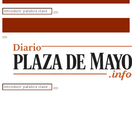
Search
Search
for:
Primary
Menu
Search
Search
for: