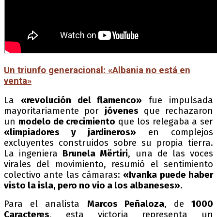
Un triunfo generacional: «Albania no está en
venta»
La
«revolución del flamenco»
fue impulsada
mayoritariamente por
jóvenes
que rechazaron
un
modelo de crecimiento
que los relegaba a ser
«limpiadores y jardineros»
en complejos
excluyentes construidos sobre su propia tierra.
La ingeniera
Brunela Mërtiri
, una de las voces
virales del movimiento, resumió el sentimiento
colectivo ante las cámaras:
«Ivanka puede haber
visto la isla, pero no vio a los albaneses»
.
Para el analista
Marcos Peñaloza
, de
1000
Caracteres
, esta victoria representa un