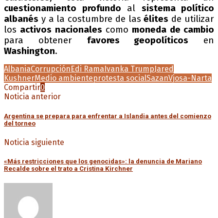
cuestionamiento profundo
al
sistema político
albanés
y a la costumbre de las
élites
de utilizar
los
activos nacionales
como
moneda de cambio
para obtener
favores geopolíticos
en
Washington
.
Albania
Corrupción
Edi Rama
Ivanka Trump
Jared
Kushner
Medio ambiente
protesta social
Sazan
Vjosa-Narta
Compartir
0
Noticia anterior
Argentina se prepara para enfrentar a Islandia antes del comienzo
del torneo
Noticia siguiente
«Más restricciones que los genocidas»: la denuncia de Mariano
Recalde sobre el trato a Cristina Kirchner