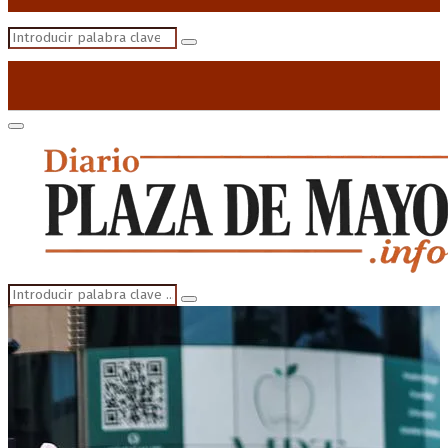
Search
Search
for:
Primary
Menu
Search
Search
for: