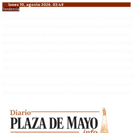
lunes 10, agosto 2026. 03:49
Tendencia
Huracán venció a San Lorenzo y volvió a ganar en el Nuevo Gasóme
Turismo de egresados: Todavía hay tiempo para acceder a las facili
Emergencia en Canadá: incendios forestales obligan a evacuar a má
Martín Soria: “La sociedad le dobló el brazo al Gobierno” por la extra
Heller apuntó contra el Gobierno: “Busca destruir el Estado desde ad
Femicidio en Piamonte: atropelló y apuñaló a su expareja cuando salí
“Michael”, la película sobre la vida de Michael Jackson, tendrá una 
La AFA decretó un minuto de silencio en todas las categorías por la 
El retorno de la «mano dura» en Colombia: De la Espriella asume co
Mayans, tras la maratónica sesión: “Estuvimos a un milímetro de que 