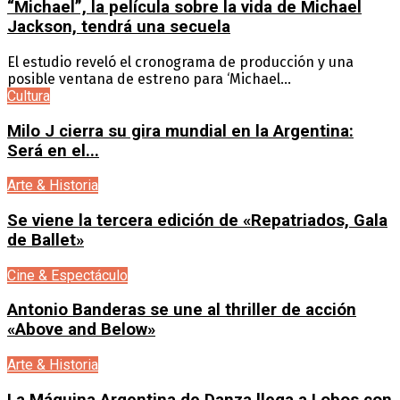
“Michael”, la película sobre la vida de Michael
Jackson, tendrá una secuela
El estudio reveló el cronograma de producción y una
posible ventana de estreno para ‘Michael...
Cultura
Milo J cierra su gira mundial en la Argentina:
Será en el...
Arte & Historia
Se viene la tercera edición de «Repatriados, Gala
de Ballet»
Cine & Espectáculo
Antonio Banderas se une al thriller de acción
«Above and Below»
Arte & Historia
La Máquina Argentina de Danza llega a Lobos con