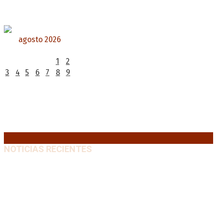
agosto 2026
L
M
X
J
V
S
D
1
2
3
4
5
6
7
8
9
10
11
12
13
14
15
16
17
18
19
20
21
22
23
24
25
26
27
28
29
30
31
« Jul
NOTICIAS RECIENTES
Huracán venció a San Lorenzo y volvió a ganar en el
Nuevo Gasómetro después de 25 años
9 agosto, 2026
Turismo de egresados: Todavía hay tiempo para
acceder a las facilidades de pago para los viajes
9
agosto, 2026
Emergencia en Canadá: incendios forestales obligan