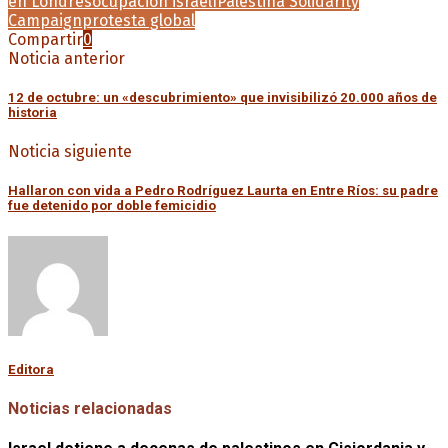
en Londres
ocupación israelí
Palestina Solidarity
Campaign
protesta global
Compartir
0
Noticia anterior
12 de octubre: un «descubrimiento» que invisibilizó 20.000 años de
historia
Noticia siguiente
Hallaron con vida a Pedro Rodríguez Laurta en Entre Ríos: su padre
fue detenido por doble femicidio
Editora
Noticias relacionadas