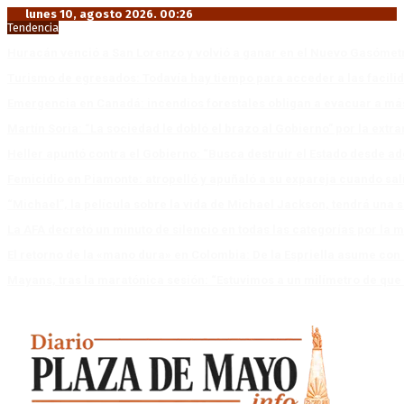
lunes 10, agosto 2026. 00:26
Tendencia
Huracán venció a San Lorenzo y volvió a ganar en el Nuevo Gasóme
Turismo de egresados: Todavía hay tiempo para acceder a las facili
Emergencia en Canadá: incendios forestales obligan a evacuar a má
Martín Soria: “La sociedad le dobló el brazo al Gobierno” por la extra
Heller apuntó contra el Gobierno: “Busca destruir el Estado desde ad
Femicidio en Piamonte: atropelló y apuñaló a su expareja cuando salí
“Michael”, la película sobre la vida de Michael Jackson, tendrá una 
La AFA decretó un minuto de silencio en todas las categorías por la 
El retorno de la «mano dura» en Colombia: De la Espriella asume co
Mayans, tras la maratónica sesión: “Estuvimos a un milímetro de que 