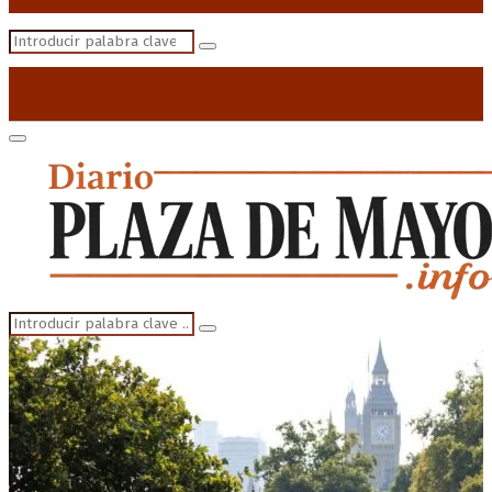
Search
Search
for:
Primary
Menu
Search
Search
for: