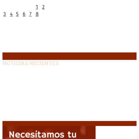
1
2
3
4
5
6
7
8
9
10
11
12
13
14
15
16
17
18
19
20
21
22
23
24
25
26
27
28
29
30
31
« Jul
NOTICIAS RECIENTES
“Michael”, la película sobre la vida de Michael
Jackson, tendrá una secuela
8 agosto, 2026
La AFA decretó un minuto de silencio en todas las
categorías por la muerte de Jorge Messi
8 agosto,
2026
El retorno de la «mano dura» en Colombia: De la
Espriella asume con una agenda de militarización y
ruptura
8 agosto, 2026