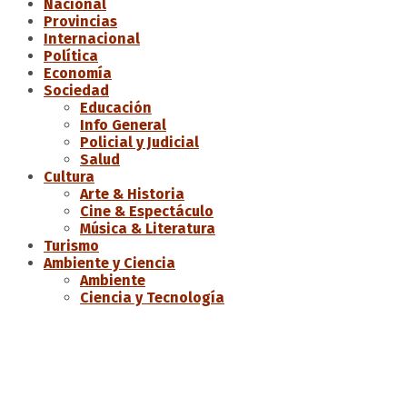
Nacional
Provincias
Internacional
Política
Economía
Sociedad
Educación
Info General
Policial y Judicial
Salud
Cultura
Arte & Historia
Cine & Espectáculo
Música & Literatura
Turismo
Ambiente y Ciencia
Ambiente
Ciencia y Tecnología