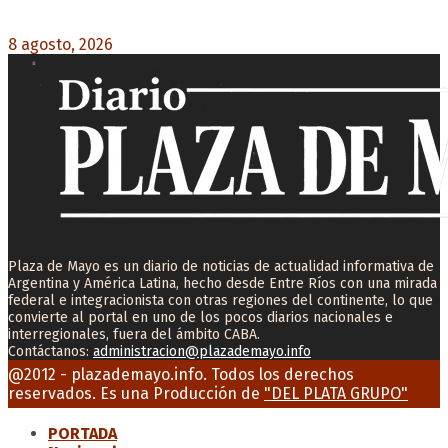
las categorías por la muerte de Jorge Messi
8 agosto, 2026
0
Plaza de Mayo es un diario de noticias de actualidad informativa de
Argentina y América Latina, hecho desde Entre Ríos con una mirada
federal e integracionista con otras regiones del continente, lo que
convierte al portal en uno de los pocos diarios nacionales e
interregionales, fuera del ámbito CABA.
Contáctanos:
administracion@plazademayo.info
Facebook
Twitter
Instagram
Youtube
Email
@2012 - plazademayo.info. Todos los derechos
reservados. Es una Producción de
"DEL PLATA GRUPO"
PORTADA