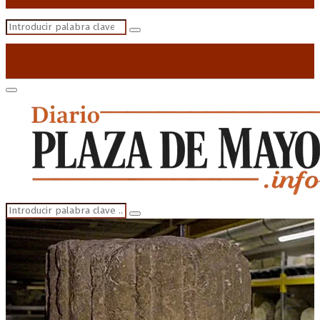
Search
Search
for:
Primary
Menu
Search
Search
for: