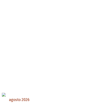
agosto 2026
L
M
X
J
V
S
D