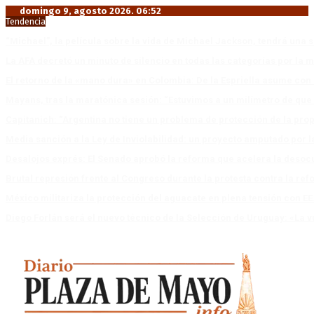
domingo 9, agosto 2026. 06:52
Tendencia
“Michael”, la película sobre la vida de Michael Jackson, tendrá una 
La AFA decretó un minuto de silencio en todas las categorías por la 
El retorno de la «mano dura» en Colombia: De la Espriella asume co
Mayans, tras la maratónica sesión: “Estuvimos a un milímetro de que 
Capitanich: “Argentina no tiene un problema de protección de la pro
Media sanción a la Ley de Inviolabilidad: un proyecto amputado por l
Desalojos exprés: El Senado aprobó la reforma que acelera la deso
Brutal represión frente al Congreso durante la protesta contra la re
México militariza la protección del aguacate en plena tensión con EE
Diego Forlán será el nuevo técnico de la Selección de Uruguay: «La v