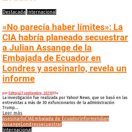
Destacada
Internacional
«No parecía haber límites»: La
CIA habría planeado secuestrar
a Julian Assange de la
Embajada de Ecuador en
Londres y asesinarlo, revela un
informe
por
Editora
27 septiembre, 2021
0
554
La investigación fue realizada por Yahoo! News, que se basó en las
entrevistas a más de 30 exfuncionarios de la administración
Trump....
Leer más
asesinarlo
CIA
Embajada de Ecuador
informe
Julian
Assange
Londres
secuestrar
Internacional