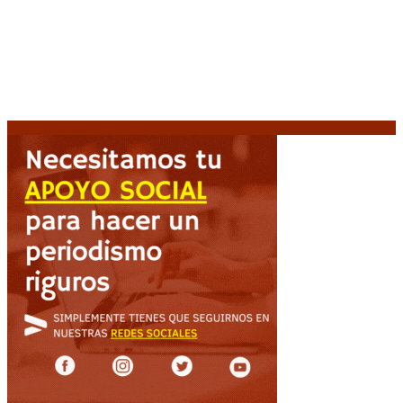
Diego Forlán será el nuevo técnico de la Selección de
Uruguay: «La vuelta de la leyenda»
6 agosto, 2026
Milo J cierra su gira mundial en la Argentina: Será en
el Estadio Mario Alberto Kempes
6 agosto, 2026
Crisis energética en Europa: Reservas de gas en
niveles críticos para el invierno
6 agosto, 2026