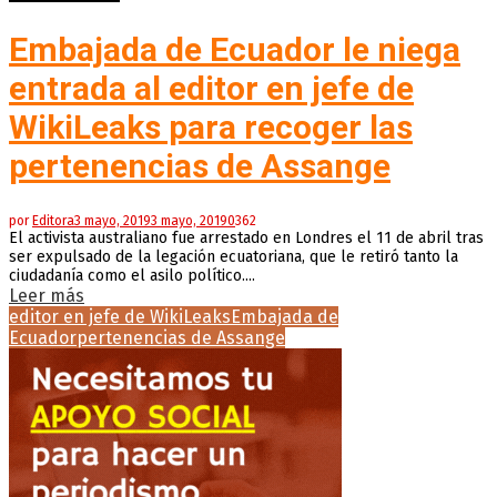
Embajada de Ecuador le niega
entrada al editor en jefe de
WikiLeaks para recoger las
pertenencias de Assange
por
Editora
3 mayo, 2019
3 mayo, 2019
0
362
El activista australiano fue arrestado en Londres el 11 de abril tras
ser expulsado de la legación ecuatoriana, que le retiró tanto la
ciudadanía como el asilo político....
Leer más
editor en jefe de WikiLeaks
Embajada de
Ecuador
pertenencias de Assange