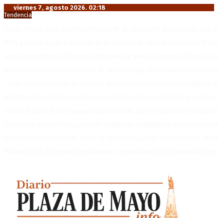
viernes 7, agosto 2026. 02:18
Tendencia
Diego Forlán será el nuevo técnico de la Selección de Uruguay: «La v
Milo J cierra su gira mundial en la Argentina: Será en el Estadio Mar
Crisis energética en Europa: Reservas de gas en niveles críticos para
Blanca Osuna: «Hay un tendal de familias que se quedan sin trabajo 
«Todo está planteado en función de intereses económicos», afirmó T
El VAR semiautomático ya tiene fecha de debut en el fútbol argentino
Carlos Beguerie se prepara para celebrar sus 114 años con tradició
El regreso de un Papa: León XIV visitará la Argentina tras cuatro déc
Fernando Rejal advierte sobre la extranjerización del territorio: «E
Rafael Valim defiende la estrategia internacional de Cristina Kirchne