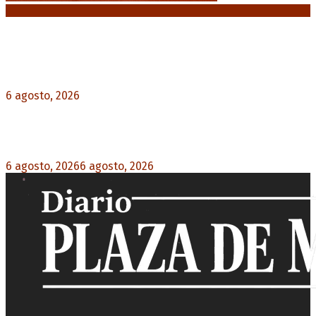
Noticias destacadas
Diego Forlán será el nuevo técnico de la
Selección de Uruguay: «La vuelta de la leyenda»
6 agosto, 2026
0
Milo J cierra su gira mundial en la Argentina:
Será en el Estadio Mario Alberto Kempes
6 agosto, 2026
6 agosto, 2026
0