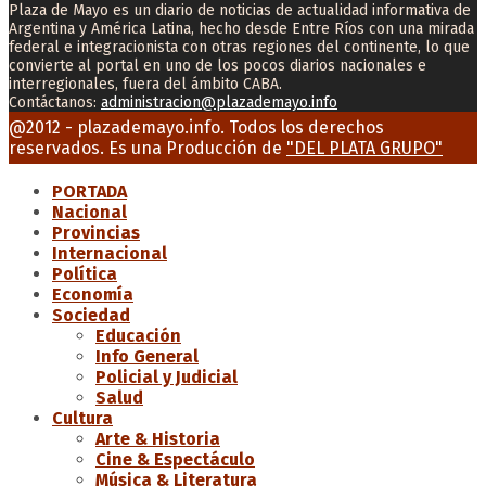
Plaza de Mayo es un diario de noticias de actualidad informativa de
Argentina y América Latina, hecho desde Entre Ríos con una mirada
federal e integracionista con otras regiones del continente, lo que
convierte al portal en uno de los pocos diarios nacionales e
interregionales, fuera del ámbito CABA.
Contáctanos:
administracion@plazademayo.info
Facebook
Twitter
Instagram
Youtube
Email
@2012 - plazademayo.info. Todos los derechos
reservados. Es una Producción de
"DEL PLATA GRUPO"
PORTADA
Nacional
Provincias
Internacional
Política
Economía
Sociedad
Educación
Info General
Policial y Judicial
Salud
Cultura
Arte & Historia
Cine & Espectáculo
Música & Literatura