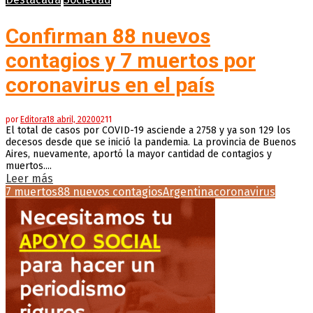
Confirman 88 nuevos
contagios y 7 muertos por
coronavirus en el país
por
Editora
18 abril, 2020
0
211
El total de casos por COVID-19 asciende a 2758 y ya son 129 los
decesos desde que se inició la pandemia. La provincia de Buenos
Aires, nuevamente, aportó la mayor cantidad de contagios y
muertos....
Leer más
7 muertos
88 nuevos contagios
Argentina
coronavirus