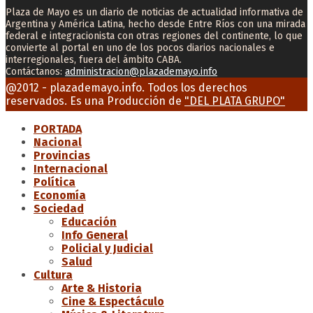
Plaza de Mayo es un diario de noticias de actualidad informativa de
Argentina y América Latina, hecho desde Entre Ríos con una mirada
federal e integracionista con otras regiones del continente, lo que
convierte al portal en uno de los pocos diarios nacionales e
interregionales, fuera del ámbito CABA.
Contáctanos:
administracion@plazademayo.info
Facebook
Twitter
Instagram
Youtube
Email
@2012 - plazademayo.info. Todos los derechos
reservados. Es una Producción de
"DEL PLATA GRUPO"
PORTADA
Nacional
Provincias
Internacional
Política
Economía
Sociedad
Educación
Info General
Policial y Judicial
Salud
Cultura
Arte & Historia
Cine & Espectáculo