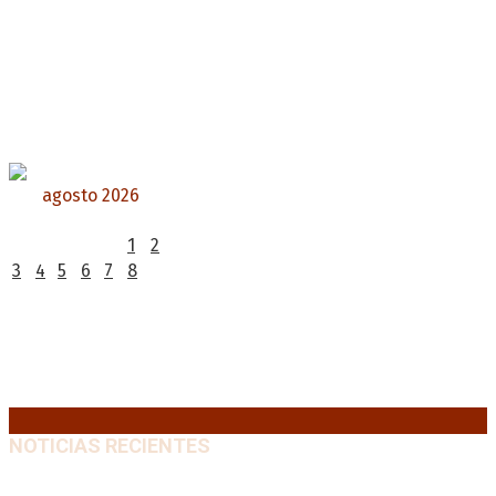
agosto 2026
L
M
X
J
V
S
D
1
2
3
4
5
6
7
8
9
10
11
12
13
14
15
16
17
18
19
20
21
22
23
24
25
26
27
28
29
30
31
« Jul
NOTICIAS RECIENTES
“Michael”, la película sobre la vida de Michael