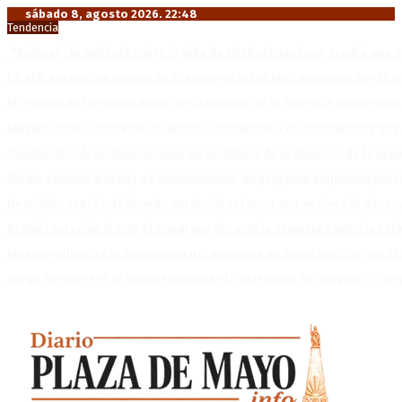
sábado 8, agosto 2026. 22:48
Tendencia
“Michael”, la película sobre la vida de Michael Jackson, tendrá una 
La AFA decretó un minuto de silencio en todas las categorías por la 
El retorno de la «mano dura» en Colombia: De la Espriella asume co
Mayans, tras la maratónica sesión: “Estuvimos a un milímetro de que 
Capitanich: “Argentina no tiene un problema de protección de la pro
Media sanción a la Ley de Inviolabilidad: un proyecto amputado por l
Desalojos exprés: El Senado aprobó la reforma que acelera la deso
Brutal represión frente al Congreso durante la protesta contra la re
México militariza la protección del aguacate en plena tensión con EE
Diego Forlán será el nuevo técnico de la Selección de Uruguay: «La v