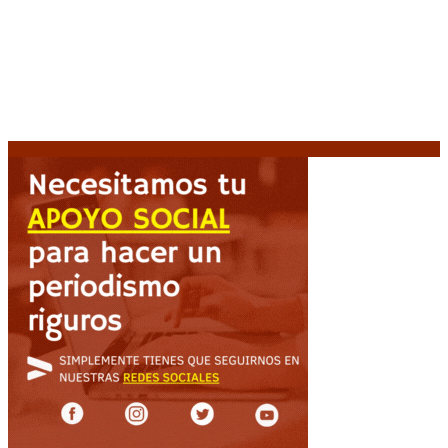
Jackson, tendrá una secuela
8 agosto, 2026
La AFA decretó un minuto de silencio en todas las
categorías por la muerte de Jorge Messi
8 agosto,
2026
El retorno de la «mano dura» en Colombia: De la
Espriella asume con una agenda de militarización y
ruptura
8 agosto, 2026