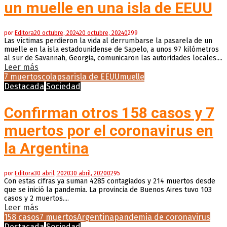
un muelle en una isla de EEUU
por
Editora
20 octubre, 2024
20 octubre, 2024
0
299
Las víctimas perdieron la vida al derrumbarse la pasarela de un
muelle en la isla estadounidense de Sapelo, a unos 97 kilómetros
al sur de Savannah, Georgia, comunicaron las autoridades locales....
Leer más
7 muertos
colapsar
isla de EEUU
muelle
Destacada
Sociedad
Confirman otros 158 casos y 7
muertos por el coronavirus en
la Argentina
por
Editora
30 abril, 2020
30 abril, 2020
0
295
Con estas cifras ya suman 4285 contagiados y 214 muertos desde
que se inició la pandemia. La provincia de Buenos Aires tuvo 103
casos y 2 muertos....
Leer más
158 casos
7 muertos
Argentina
pandemia de coronavirus
Destacada
Sociedad