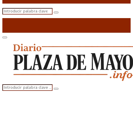
Search
Search
for:
Primary
Menu
Search
Search
for: