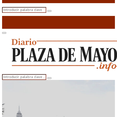
Search
Search
for:
Primary
Menu
Search
Search
for: