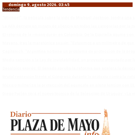
domingo 9, agosto 2026. 03:45
Tendencia
“Michael”, la película sobre la vida de Michael Jackson, tendrá una 
La AFA decretó un minuto de silencio en todas las categorías por la 
El retorno de la «mano dura» en Colombia: De la Espriella asume co
Mayans, tras la maratónica sesión: “Estuvimos a un milímetro de que 
Capitanich: “Argentina no tiene un problema de protección de la pro
Media sanción a la Ley de Inviolabilidad: un proyecto amputado por l
Desalojos exprés: El Senado aprobó la reforma que acelera la deso
Brutal represión frente al Congreso durante la protesta contra la re
México militariza la protección del aguacate en plena tensión con EE
Diego Forlán será el nuevo técnico de la Selección de Uruguay: «La v