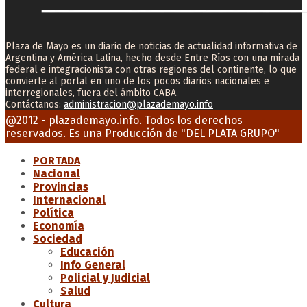
Plaza de Mayo es un diario de noticias de actualidad informativa de
Argentina y América Latina, hecho desde Entre Ríos con una mirada
federal e integracionista con otras regiones del continente, lo que
convierte al portal en uno de los pocos diarios nacionales e
interregionales, fuera del ámbito CABA.
Contáctanos:
administracion@plazademayo.info
Facebook
Twitter
Instagram
Youtube
Email
@2012 - plazademayo.info. Todos los derechos
reservados. Es una Producción de
"DEL PLATA GRUPO"
PORTADA
Nacional
Provincias
Internacional
Política
Economía
Sociedad
Educación
Info General
Policial y Judicial
Salud
Cultura