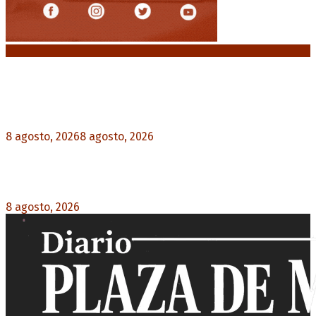
Noticias destacadas
“Michael”, la película sobre la vida de Michael
Jackson, tendrá una secuela
8 agosto, 2026
8 agosto, 2026
0
La AFA decretó un minuto de silencio en todas
las categorías por la muerte de Jorge Messi
8 agosto, 2026
0