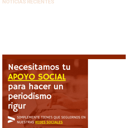
NOTICIAS RECIENTES
“Michael”, la película sobre la vida de Michael
Jackson, tendrá una secuela
8 agosto, 2026
La AFA decretó un minuto de silencio en todas las
categorías por la muerte de Jorge Messi
8 agosto,
2026
El retorno de la «mano dura» en Colombia: De la
Espriella asume con una agenda de militarización y
ruptura
8 agosto, 2026