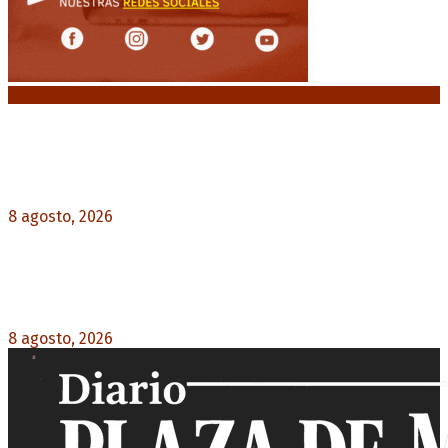
Noticias destacadas
La AFA decretó un minuto de silencio en todas
las categorías por la muerte de Jorge Messi
8 agosto, 2026
0
El retorno de la «mano dura» en Colombia: De la
Espriella asume con una agenda de militarización
y ruptura
8 agosto, 2026
0