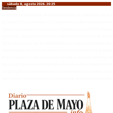
sábado 8, agosto 2026. 20:25
Tendencia
La AFA decretó un minuto de silencio en todas las categorías por la 
El retorno de la «mano dura» en Colombia: De la Espriella asume co
Mayans, tras la maratónica sesión: “Estuvimos a un milímetro de que 
Capitanich: “Argentina no tiene un problema de protección de la pro
Media sanción a la Ley de Inviolabilidad: un proyecto amputado por l
Desalojos exprés: El Senado aprobó la reforma que acelera la deso
Brutal represión frente al Congreso durante la protesta contra la re
México militariza la protección del aguacate en plena tensión con EE
Diego Forlán será el nuevo técnico de la Selección de Uruguay: «La v
Milo J cierra su gira mundial en la Argentina: Será en el Estadio Mar