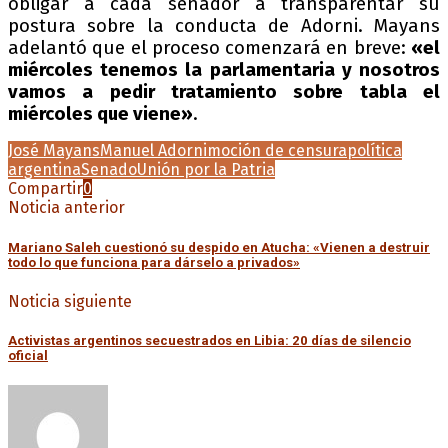
obligar a cada senador a transparentar su
postura sobre la conducta de Adorni. Mayans
adelantó que el proceso comenzará en breve:
«el
miércoles tenemos la parlamentaria y nosotros
vamos a pedir tratamiento sobre tabla el
miércoles que viene»
.
José Mayans
Manuel Adorni
moción de censura
política
argentina
Senado
Unión por la Patria
Compartir
0
Noticia anterior
Mariano Saleh cuestionó su despido en Atucha: «Vienen a destruir
todo lo que funciona para dárselo a privados»
Noticia siguiente
Activistas argentinos secuestrados en Libia: 20 días de silencio
oficial