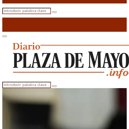
Search
Search
for:
Primary
Menu
Search
Search
for: