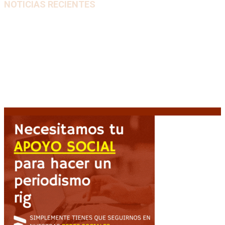
NOTICIAS RECIENTES
La AFA decretó un minuto de silencio en todas las
categorías por la muerte de Jorge Messi
8 agosto,
2026
El retorno de la «mano dura» en Colombia: De la
Espriella asume con una agenda de militarización y
ruptura
8 agosto, 2026
Mayans, tras la maratónica sesión: “Estuvimos a un
milímetro de que se caiga la ley completa”
8 agosto,
2026