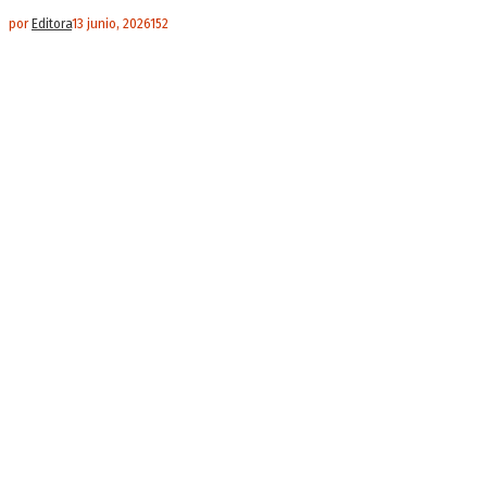
por
Editora
13 junio, 2026
152