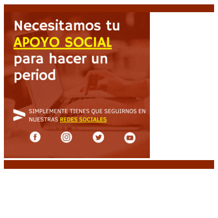
Noticias destacadas
Diego Forlán será el nuevo técnico de la
Selección de Uruguay: «La vuelta de la leyenda»