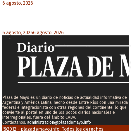
6 agosto, 2026
0
Milo J cierra su gira mundial en la Argentina:
Será en el Estadio Mario Alberto Kempes
6 agosto, 2026
6 agosto, 2026
0
Plaza de Mayo es un diario de noticias de actualidad informativa de
Argentina y América Latina, hecho desde Entre Ríos con una mirada
federal e integracionista con otras regiones del continente, lo que
convierte al portal en uno de los pocos diarios nacionales e
interregionales, fuera del ámbito CABA.
Contáctanos:
administracion@plazademayo.info
Facebook
Twitter
Instagram
Youtube
Email
@2012 - plazademayo.info. Todos los derechos