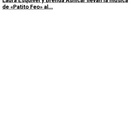
Laura Esquivel y Brenda Asnicar llevan la música
de «Patito Feo» al...