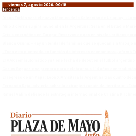
viernes 7, agosto 2026. 00:18
Tendencia
Diego Forlán será el nuevo técnico de la Selección de Uruguay: «La v
Milo J cierra su gira mundial en la Argentina: Será en el Estadio Mar
Crisis energética en Europa: Reservas de gas en niveles críticos para
Blanca Osuna: «Hay un tendal de familias que se quedan sin trabajo 
«Todo está planteado en función de intereses económicos», afirmó T
El VAR semiautomático ya tiene fecha de debut en el fútbol argentino
Carlos Beguerie se prepara para celebrar sus 114 años con tradició
El regreso de un Papa: León XIV visitará la Argentina tras cuatro déc
Fernando Rejal advierte sobre la extranjerización del territorio: «E
Rafael Valim defiende la estrategia internacional de Cristina Kirchne