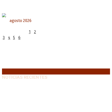
agosto 2026
L
M
X
J
V
S
D
1
2
3
4
5
6
7
8
9
10
11
12
13
14
15
16
17
18
19
20
21
22
23
24
25
26
27
28
29
30
31
« Jul
NOTICIAS RECIENTES
Diego Forlán será el nuevo técnico de la Selección de
Uruguay: «La vuelta de la leyenda»
6 agosto, 2026
Milo J cierra su gira mundial en la Argentina: Será en
el Estadio Mario Alberto Kempes
6 agosto, 2026
Crisis energética en Europa: Reservas de gas en
niveles críticos para el invierno
6 agosto, 2026