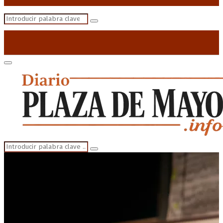
Search
Search
for:
Primary
Menu
Search
Search
for: