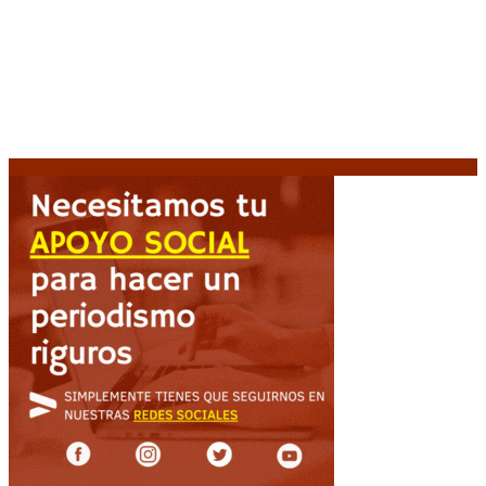
Espriella asume con una agenda de militarización y
ruptura
8 agosto, 2026
Mayans, tras la maratónica sesión: “Estuvimos a un
milímetro de que se caiga la ley completa”
8 agosto,
2026
Capitanich: “Argentina no tiene un problema de
protección de la propiedad, sino de acceso”
8
agosto, 2026