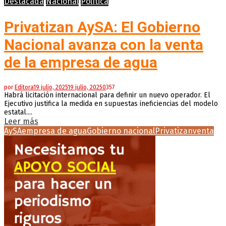
Destacada
Nacional
Política
Privatizan AySA: El Gobierno
Nacional avanza con la venta
de la empresa de agua
por
Editora
19 julio, 2025
19 julio, 2025
0
357
Habrá licitación internacional para definir un nuevo operador. El
Ejecutivo justifica la medida en supuestas ineficiencias del modelo
estatal....
Leer más
AySA
empresa de agua
Gobierno nacional
Privatizan
venta