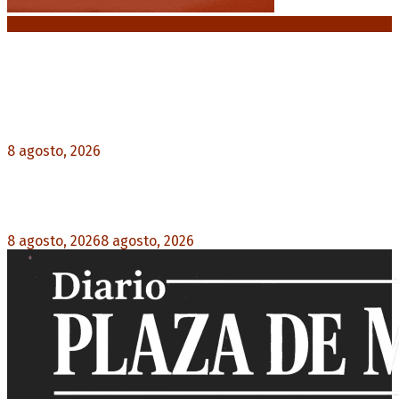
Noticias destacadas
El retorno de la «mano dura» en Colombia: De la
Espriella asume con una agenda de militarización
y ruptura
8 agosto, 2026
0
Mayans, tras la maratónica sesión: “Estuvimos a
un milímetro de que se caiga la ley completa”
8 agosto, 2026
8 agosto, 2026
0