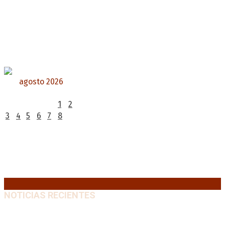
agosto 2026
L
M
X
J
V
S
D
1
2
3
4
5
6
7
8
9
10
11
12
13
14
15
16
17
18
19
20
21
22
23
24
25
26
27
28
29
30
31
« Jul
NOTICIAS RECIENTES
El retorno de la «mano dura» en Colombia: De la