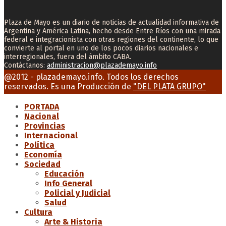
Plaza de Mayo es un diario de noticias de actualidad informativa de
Argentina y América Latina, hecho desde Entre Ríos con una mirada
federal e integracionista con otras regiones del continente, lo que
convierte al portal en uno de los pocos diarios nacionales e
interregionales, fuera del ámbito CABA.
Contáctanos:
administracion@plazademayo.info
Facebook
Twitter
Instagram
Youtube
Email
@2012 - plazademayo.info. Todos los derechos
reservados. Es una Producción de
"DEL PLATA GRUPO"
PORTADA
Nacional
Provincias
Internacional
Política
Economía
Sociedad
Educación
Info General
Policial y Judicial
Salud
Cultura
Arte & Historia