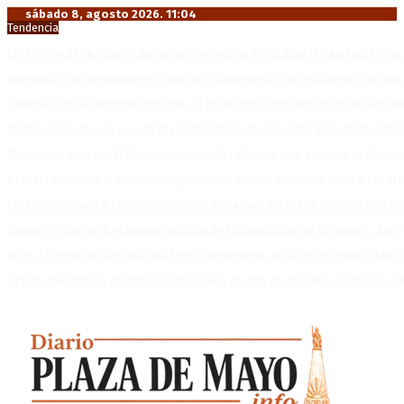
sábado 8, agosto 2026. 11:04
Tendencia
El retorno de la «mano dura» en Colombia: De la Espriella asume co
Mayans, tras la maratónica sesión: “Estuvimos a un milímetro de que 
Capitanich: “Argentina no tiene un problema de protección de la pro
Media sanción a la Ley de Inviolabilidad: un proyecto amputado por l
Desalojos exprés: El Senado aprobó la reforma que acelera la deso
Brutal represión frente al Congreso durante la protesta contra la re
México militariza la protección del aguacate en plena tensión con EE
Diego Forlán será el nuevo técnico de la Selección de Uruguay: «La v
Milo J cierra su gira mundial en la Argentina: Será en el Estadio Mar
Crisis energética en Europa: Reservas de gas en niveles críticos para