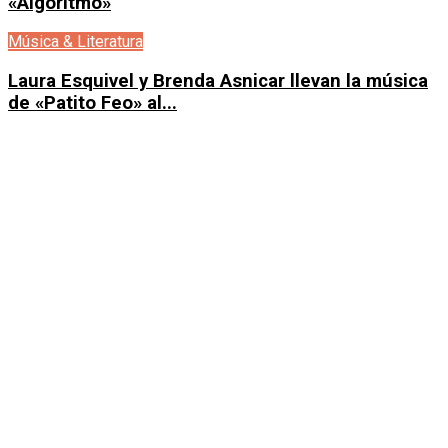
«Algoritmo»
Música & Literatura
Laura Esquivel y Brenda Asnicar llevan la música
de «Patito Feo» al...