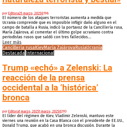
por
Editora
25 marzo, 2025
0
196
El número de los ataques terroristas aumenta a medida que
Ucrania comprende que es imposible infligir daño alguno en el
campo de batalla a Rusia, indicó la portavoz de la Cancillería rusa,
María Zajárova, al comentar el último golpe ucraniano contra
periodistas rusos que saldó con tres fallecidos....
Leer más
Cancillería rusa
Kiev
María Zajárova
Rusia
Ucrania
Destacada
Internacional
Trump «echó» a Zelenski: La
reacción de la prensa
occidental a la ‘histórica’
bronca
por
Editora
1 marzo, 2025
1 marzo, 2025
0
293
El líder del régimen de Kiev, Vladímir Zelenski, mantuvo este
viernes una reunión en la Casa Blanca con el presidente de EE.UU.,
Donald Trump, que acabó en una bronca discusión. Durante la