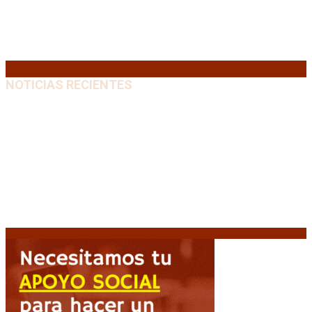
17
18
19
20
21
22
23
24
25
26
27
28
29
30
31
« Jul
NOTICIAS RECIENTES
El retorno de la «mano dura» en Colombia: De la
Espriella asume con una agenda de militarización y
ruptura
8 agosto, 2026
Mayans, tras la maratónica sesión: “Estuvimos a un
milímetro de que se caiga la ley completa”
8 agosto,
2026
Capitanich: “Argentina no tiene un problema de
protección de la propiedad, sino de acceso”
8
agosto, 2026