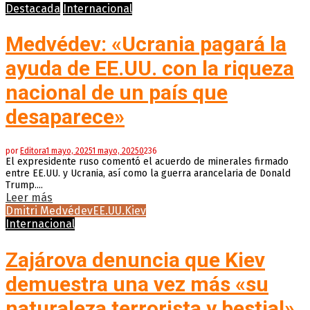
Destacada
Internacional
Medvédev: «Ucrania pagará la
ayuda de EE.UU. con la riqueza
nacional de un país que
desaparece»
por
Editora
1 mayo, 2025
1 mayo, 2025
0
236
El expresidente ruso comentó el acuerdo de minerales firmado
entre EE.UU. y Ucrania, así como la guerra arancelaria de Donald
Trump....
Leer más
Dmitri Medvédev
EE.UU.
Kiev
Internacional
Zajárova denuncia que Kiev
demuestra una vez más «su
naturaleza terrorista y bestial»