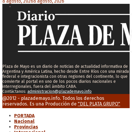
8 agosto, 2026
8 agosto, 2026
0
Plaza de Mayo es un diario de noticias de actualidad informativa de
Argentina y América Latina, hecho desde Entre Ríos con una mirada
federal e integracionista con otras regiones del continente, lo que
convierte al portal en uno de los pocos diarios nacionales e
interregionales, fuera del ámbito CABA.
Contáctanos:
administracion@plazademayo.info
Facebook
Twitter
Instagram
Youtube
Email
@2012 - plazademayo.info. Todos los derechos
reservados. Es una Producción de
"DEL PLATA GRUPO"
PORTADA
Nacional
Provincias