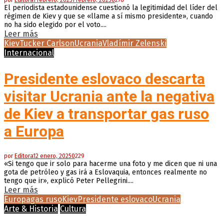
por
Editora
1 febrero, 2025
1 febrero, 2025
0
276
El periodista estadounidense cuestionó la legitimidad del líder del
régimen de Kiev y que se «llame a sí mismo presidente», cuando
no ha sido elegido por el voto....
Leer más
Kiev
Tucker Carlson
Ucrania
Vladímir Zelenski
Internacional
Presidente eslovaco descarta
visitar Ucrania ante la negativa
de Kiev a transportar gas ruso
a Europa
por
Editora
12 enero, 2025
0
229
«Si tengo que ir solo para hacerme una foto y me dicen que ni una
gota de petróleo y gas irá a Eslovaquia, entonces realmente no
tengo que ir», explicó Peter Pellegrini....
Leer más
Europa
gas ruso
Kiev
Presidente eslovaco
Ucrania
Arte & Historia
Cultura