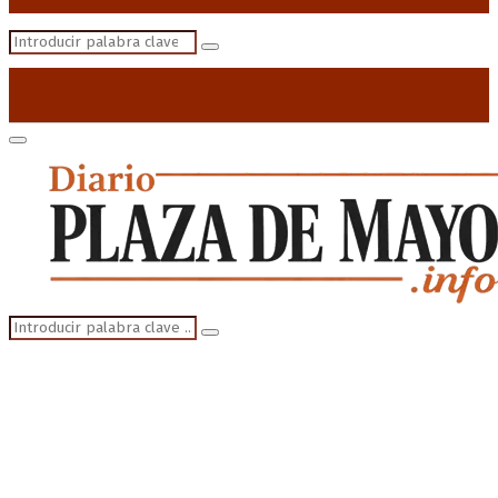
Search
Search
for:
Primary
Menu
Search
Search
for: