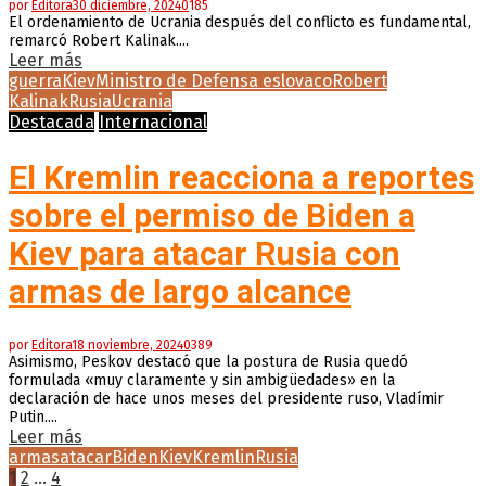
por
Editora
30 diciembre, 2024
0
185
El ordenamiento de Ucrania después del conflicto es fundamental,
remarcó Robert Kalinak....
Leer más
guerra
Kiev
Ministro de Defensa eslovaco
Robert
Kalinak
Rusia
Ucrania
Destacada
Internacional
El Kremlin reacciona a reportes
sobre el permiso de Biden a
Kiev para atacar Rusia con
armas de largo alcance
por
Editora
18 noviembre, 2024
0
389
Asimismo, Peskov destacó que la postura de Rusia quedó
formulada «muy claramente y sin ambigüedades» en la
declaración de hace unos meses del presidente ruso, Vladímir
Putin....
Leer más
armas
atacar
Biden
Kiev
Kremlin
Rusia
Paginación
1
2
…
4