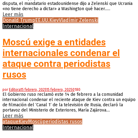
disputa, el mandatario estadounidense dijo a Zelenski que Ucrania
«no tiene derecho a dictar» a Washington qué hacer......
Leer más
Donald Trump
EE.UU.
Kiev
Vladímir Zelenski
Internacional
Moscú exige a entidades
internacionales condenar el
ataque contra periodistas
rusos
por
Editora
15 febrero, 2025
15 febrero, 2025
0
180
El Gobierno ruso reclamó este 14 de febrero a la comunidad
internacional condenar el reciente ataque de Kiev contra un equipo
de filmación del ‘Canal 1’ de la televisión de Rusia, declaró la
portavoz del Ministerio de Exteriores, María Zajárova....
Leer más
ataque
Kiev
Moscú
periodistas rusos
Internacional