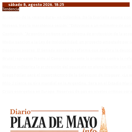
sábado 8, agosto 2026. 18:25
Tendencia
El retorno de la «mano dura» en Colombia: De la Espriella asume co
Mayans, tras la maratónica sesión: “Estuvimos a un milímetro de que 
Capitanich: “Argentina no tiene un problema de protección de la pro
Media sanción a la Ley de Inviolabilidad: un proyecto amputado por l
Desalojos exprés: El Senado aprobó la reforma que acelera la deso
Brutal represión frente al Congreso durante la protesta contra la re
México militariza la protección del aguacate en plena tensión con EE
Diego Forlán será el nuevo técnico de la Selección de Uruguay: «La v
Milo J cierra su gira mundial en la Argentina: Será en el Estadio Mar
Crisis energética en Europa: Reservas de gas en niveles críticos para