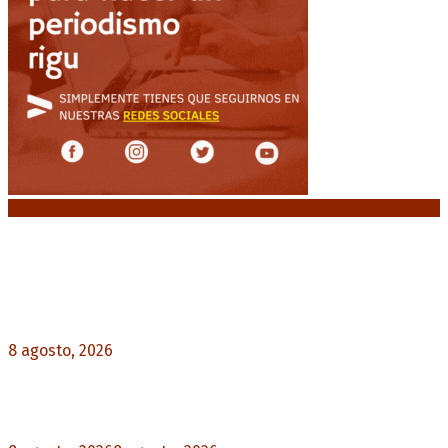
Noticias destacadas
El retorno de la «mano dura» en Colombia: De la
Espriella asume con una agenda de militarización
y ruptura
8 agosto, 2026
0
Mayans, tras la maratónica sesión: “Estuvimos a
un milímetro de que se caiga la ley completa”