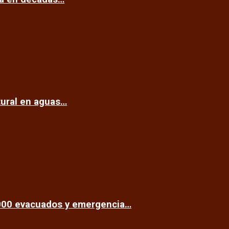
tural en aguas…
.000 evacuados y emergencia…