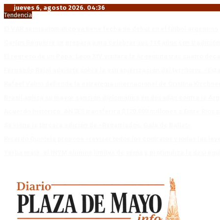
jueves 6, agosto 2026. 04:36
Tendencia
El VAR semiautomático ya tiene fecha de debut en el fútbol argentino
Carlos Beguerie se prepara para celebrar sus 114 años con tradició
El regreso de un Papa: León XIV visitará la Argentina tras cuatro déc
Fernando Rejal advierte sobre la extranjerización del territorio: «E
Rafael Valim defiende la estrategia internacional de Cristina Kirchne
Brasil aplica su mayor sanción diplomática en décadas contra la Arg
Acuerdo histórico: ANSES transferirá $120.000 millones a Entre Ríos po
Se viene la tercera edición de «Repatriados, Gala de Ballet»
Ricardo Quintela propone «revisar todos los contratos y todas las ley
Yerba mate: el INYM elimina límites de venta y profundiza la desregu