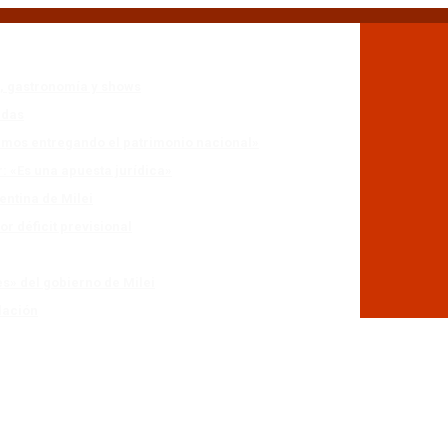
n, gastronomía y shows
adas
stamos entregando el patrimonio nacional»
r: «Es una apuesta jurídica»
entina de Milei
r déficit previsional
es» del gobierno de Milei
lación