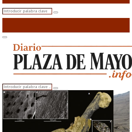
Search
Search
for:
Primary
Menu
Search
Search
for: