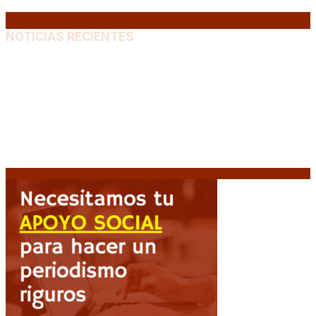
« Jul
NOTICIAS RECIENTES
“Michael”, la película sobre la vida de Michael
Jackson, tendrá una secuela
8 agosto, 2026
La AFA decretó un minuto de silencio en todas las
categorías por la muerte de Jorge Messi
8 agosto,
2026
El retorno de la «mano dura» en Colombia: De la
Espriella asume con una agenda de militarización y
ruptura
8 agosto, 2026