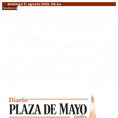
domingo 9, agosto 2026. 06:44
Tendencia
“Michael”, la película sobre la vida de Michael Jackson, tendrá una 
La AFA decretó un minuto de silencio en todas las categorías por la 
El retorno de la «mano dura» en Colombia: De la Espriella asume co
Mayans, tras la maratónica sesión: “Estuvimos a un milímetro de que 
Capitanich: “Argentina no tiene un problema de protección de la pro
Media sanción a la Ley de Inviolabilidad: un proyecto amputado por l
Desalojos exprés: El Senado aprobó la reforma que acelera la deso
Brutal represión frente al Congreso durante la protesta contra la re
México militariza la protección del aguacate en plena tensión con EE
Diego Forlán será el nuevo técnico de la Selección de Uruguay: «La v