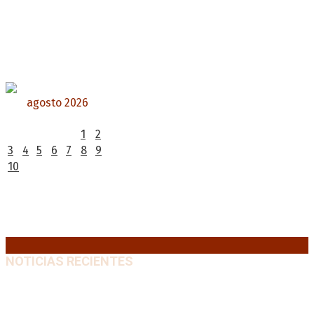
agosto 2026
L
M
X
J
V
S
D
1
2
3
4
5
6
7
8
9
10
11
12
13
14
15
16
17
18
19
20
21
22
23
24
25
26
27
28
29
30
31
« Jul
NOTICIAS RECIENTES
Milei pierde terreno entre los jóvenes y la
desaprobación se acerca al 65%
10 agosto, 2026