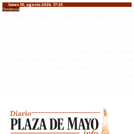
lunes 10, agosto 2026. 17:25
Tendencia
Milei pierde terreno entre los jóvenes y la desaprobación se acerca 
Un femicidio cada 35 horas: 145 niños y niñas quedaron huérfanos en
Escalada armada en Colombia: Ataques simultáneos desafían la pro
El Templo de Yaguarón: Arqueología argentina para un patrimonio d
Huracán venció a San Lorenzo y volvió a ganar en el Nuevo Gasóme
Turismo de egresados: Todavía hay tiempo para acceder a las facili
Emergencia en Canadá: incendios forestales obligan a evacuar a má
Martín Soria: “La sociedad le dobló el brazo al Gobierno” por la extra
Heller apuntó contra el Gobierno: “Busca destruir el Estado desde ad
Femicidio en Piamonte: atropelló y apuñaló a su expareja cuando salí