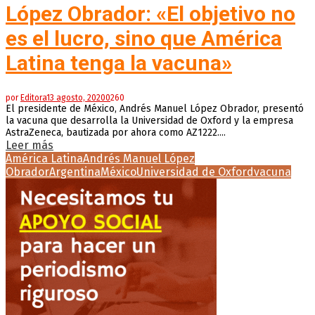
López Obrador: «El objetivo no
es el lucro, sino que América
Latina tenga la vacuna»
por
Editora
13 agosto, 2020
0
260
El presidente de México, Andrés Manuel López Obrador, presentó
la vacuna que desarrolla la Universidad de Oxford y la empresa
AstraZeneca, bautizada por ahora como AZ1222....
Leer más
América Latina
Andrés Manuel López
Obrador
Argentina
México
Universidad de Oxford
vacuna