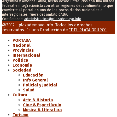
Argentina y América Latina, hecho desde Entre Ríos con una mirada
federal e integracionista con otras regiones del continente, lo que
convierte al portal en uno de los pocos diarios nacionales e
interregionales, fuera del ámbito CABA.
Contáctanos:
administracion@plazademayo.info
Facebook
Twitter
Instagram
Youtube
Email
@2012 - plazademayo.info. Todos los derechos
reservados. Es una Producción de
"DEL PLATA GRUPO"
PORTADA
Nacional
Provincias
Internacional
Política
Economía
Sociedad
Educación
Info General
Policial y Judicial
Salud
Cultura
Arte & Historia
Cine & Espectáculo
Música & Literatura
Turismo