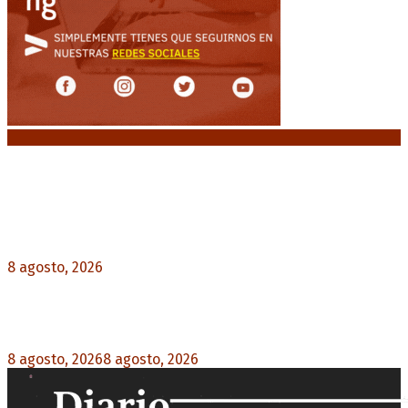
Noticias destacadas
El retorno de la «mano dura» en Colombia: De la
Espriella asume con una agenda de militarización
y ruptura
8 agosto, 2026
0
Mayans, tras la maratónica sesión: “Estuvimos a
un milímetro de que se caiga la ley completa”
8 agosto, 2026
8 agosto, 2026
0