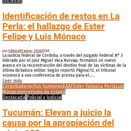
Sociedad
Identificación de restos en La
Perla: el hallazgo de Ester
Felipe y Luis Mónaco
por
Editora
10 mayo, 2026
0
209
La justicia federal de Córdoba, a través del Juzgado Federal N° 3
liderado por el juez Miguel Vaca Narvaja, formalizó un nuevo
avance en la reconstrucción del destino final de las víctimas de la
última dictadura militar. Según reportó Página|12, el tribunal
«convocó a una conferencia de prensa para el......
Leer más
Córdoba
derechos humanos
EAAF
Ester Felipe
La Perla
Luis
Mónaco
terrorismo de Estado
Destacada
Policial y Judicial
Tucumán: Elevan a juicio la
causa por la apropiación del