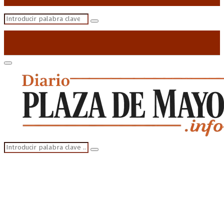
Search
Search
for:
Primary
Menu
Search
Search
for: