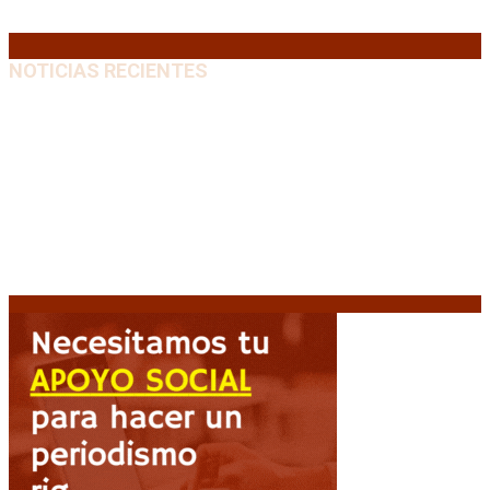
« Jul
NOTICIAS RECIENTES
El retorno de la «mano dura» en Colombia: De la
Espriella asume con una agenda de militarización y
ruptura
8 agosto, 2026
Mayans, tras la maratónica sesión: “Estuvimos a un
milímetro de que se caiga la ley completa”
8 agosto,
2026
Capitanich: “Argentina no tiene un problema de
protección de la propiedad, sino de acceso”
8
agosto, 2026