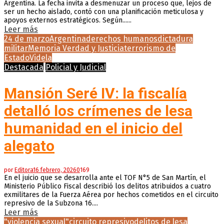
Argentina. La fecha invita a desmenuzar un proceso que, lejos de
ser un hecho aislado, contó con una planificación meticulosa y
apoyos externos estratégicos. Según......
Leer más
24 de marzo
Argentina
derechos humanos
dictadura
militar
Memoria Verdad y Justicia
terrorismo de
Estado
Videla
Destacada
Policial y Judicial
Mansión Seré IV: la fiscalía
detalló los crímenes de lesa
humanidad en el inicio del
alegato
por
Editora
16 febrero, 2026
0
169
En el juicio que se desarrolla ante el TOF N°5 de San Martín, el
Ministerio Público Fiscal describió los delitos atribuidos a cuatro
exmilitares de la Fuerza Aérea por hechos cometidos en el circuito
represivo de la Subzona 16....
Leer más
"violencia sexual"
circuito represivo
delitos de lesa