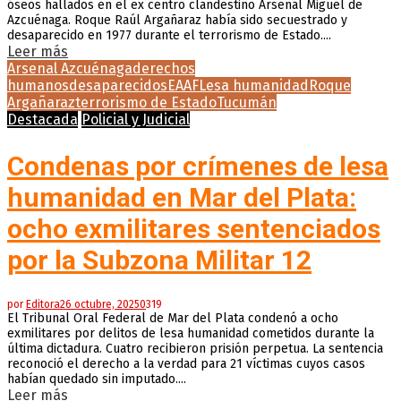
óseos hallados en el ex centro clandestino Arsenal Miguel de
Azcuénaga. Roque Raúl Argañaraz había sido secuestrado y
desaparecido en 1977 durante el terrorismo de Estado....
Leer más
Arsenal Azcuénaga
derechos
humanos
desaparecidos
EAAF
Lesa humanidad
Roque
Argañaraz
terrorismo de Estado
Tucumán
Destacada
Policial y Judicial
Condenas por crímenes de lesa
humanidad en Mar del Plata:
ocho exmilitares sentenciados
por la Subzona Militar 12
por
Editora
26 octubre, 2025
0
319
El Tribunal Oral Federal de Mar del Plata condenó a ocho
exmilitares por delitos de lesa humanidad cometidos durante la
última dictadura. Cuatro recibieron prisión perpetua. La sentencia
reconoció el derecho a la verdad para 21 víctimas cuyos casos
habían quedado sin imputado....
Leer más