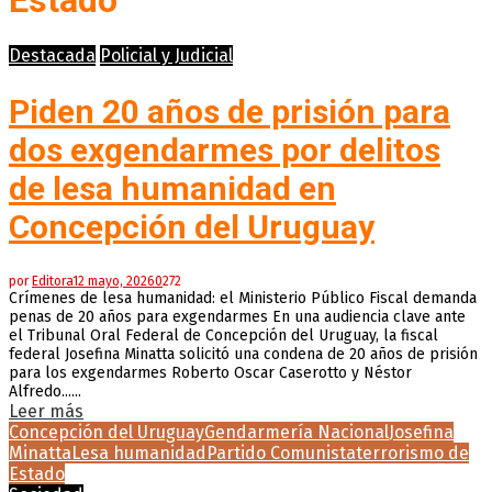
Estado
Destacada
Policial y Judicial
Piden 20 años de prisión para
dos exgendarmes por delitos
de lesa humanidad en
Concepción del Uruguay
por
Editora
12 mayo, 2026
0
272
Crímenes de lesa humanidad: el Ministerio Público Fiscal demanda
penas de 20 años para exgendarmes En una audiencia clave ante
el Tribunal Oral Federal de Concepción del Uruguay, la fiscal
federal Josefina Minatta solicitó una condena de 20 años de prisión
para los exgendarmes Roberto Oscar Caserotto y Néstor
Alfredo......
Leer más
Concepción del Uruguay
Gendarmería Nacional
Josefina
Minatta
Lesa humanidad
Partido Comunista
terrorismo de
Estado