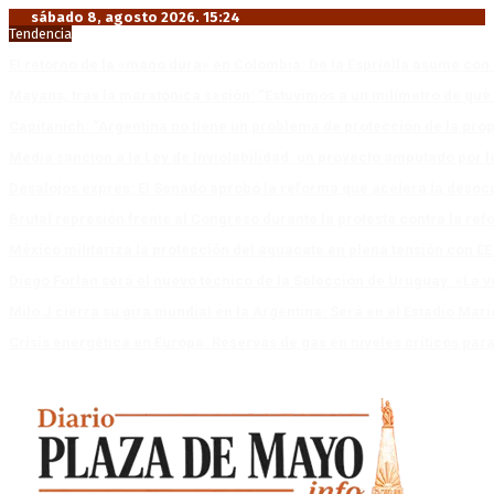
sábado 8, agosto 2026. 15:24
Tendencia
El retorno de la «mano dura» en Colombia: De la Espriella asume co
Mayans, tras la maratónica sesión: “Estuvimos a un milímetro de que 
Capitanich: “Argentina no tiene un problema de protección de la pro
Media sanción a la Ley de Inviolabilidad: un proyecto amputado por l
Desalojos exprés: El Senado aprobó la reforma que acelera la deso
Brutal represión frente al Congreso durante la protesta contra la re
México militariza la protección del aguacate en plena tensión con EE
Diego Forlán será el nuevo técnico de la Selección de Uruguay: «La v
Milo J cierra su gira mundial en la Argentina: Será en el Estadio Mar
Crisis energética en Europa: Reservas de gas en niveles críticos para