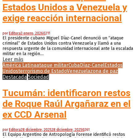
Estados Unidos a Venezuela y
exige reacción internacional
por
Editora
3 enero, 2026
0
211
El presidente cubano Miguel Díaz-Canel denunció un “ataque
criminal” de Estados Unidos contra Venezuela y llamó a una
respuesta urgente de la comunidad internacional ante la escalada
militar en la región....
Leer más
América Latina
ataque militar
Cuba
Díaz-Canel
Estados
Unidos
terrorismo de Estado
Venezuela
zona de paz
Destacada
Sociedad
Tucumán: identificaron restos
de Roque Raúl Argañaraz en el
ex CCD Arsenal
por
Editora
28 diciembre, 2025
28 diciembre, 2025
0
261
El Equipo Argentino de Antropología Forense identificó restos