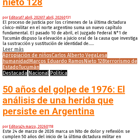
nieto 128
por
Editora
17 abril, 2026
17 abril, 2026
0
131
El proceso de justicia por los crímenes de la última dictadura
cívico-militar en el norte argentino suma un nuevo capítulo
fundamental. El pasado 10 de abril, el Juzgado Federal N°1 de
Tucumán dispuso la elevación a juicio oral de la causa que investiga
la sustracción y sustitución de identidad de......
Leer más
Apropiación de niños
Carlos Alberto Vega
Lesa
humanidad
Marcos Eduardo Ramos
Nieto 128
terrorismo de
Estado
Tucumán
Destacada
Nacional
Política
50 años del golpe de 1976: El
análisis de una herida que
persiste en Argentina
por
Editora
24 marzo, 2026
0
118
Este 24 de marzo de 2026 marca un hito de dolor y reflexión: se
cumplen 50 años del inicio de la última dictadura militar en