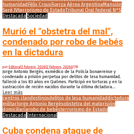
humanidad
Félix Crous
Fuerza Aérea Argentina
Mansión
Seré IV
terrorismo de Estado
Tribunal Oral Federal N°5
Destacada
Sociedad
Murió el “obstetra del mal”,
condenado por robo de bebés
en la dictadura
por
Editora
12 febrero, 2026
12 febrero, 2026
0
178
Jorge Antonio Bergés, exmédico de la Policía bonaerense y
condenado a prisión perpetua por delitos de lesa humanidad,
falleció a los 83 años en Quilmes. Participó en torturas y en la
sustracción de recién nacidos durante la última dictadura....
Leer más
centros clandestinos
delitos de lesa humanidad
dictadura
militar
Jorge Antonio Bergés
obstetra del mal
prisión
domiciliaria
robo de bebés
terrorismo de Estado
Destacada
Internacional
Cuba condena ataque de