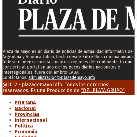
Plaza de Mayo es un diario de noticias de actualidad informativa de
Argentina y América Latina, hecho desde Entre Ríos con una mirada
federal e integracionista con otras regiones del continente, lo que
convierte al portal en uno de los pocos diarios nacionales e
interregionales, fuera del ámbito CABA.
Contáctanos:
administracion@plazademayo.info
Facebook
Twitter
Instagram
Youtube
Email
@2012 - plazademayo.info. Todos los derechos
reservados. Es una Producción de
"DEL PLATA GRUPO"
PORTADA
Nacional
Provincias
Internacional
Política
Economía