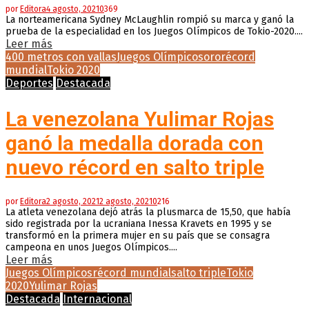
por
Editora
4 agosto, 2021
0
369
La norteamericana Sydney McLaughlin rompió su marca y ganó la
prueba de la especialidad en los Juegos Olímpicos de Tokio-2020....
Leer más
400 metros con vallas
Juegos Olímpicos
oro
récord
mundial
Tokio 2020
Deportes
Destacada
La venezolana Yulimar Rojas
ganó la medalla dorada con
nuevo récord en salto triple
por
Editora
2 agosto, 2021
2 agosto, 2021
0
216
La atleta venezolana dejó atrás la plusmarca de 15,50, que había
sido registrada por la ucraniana Inessa Kravets en 1995 y se
transformó en la primera mujer en su país que se consagra
campeona en unos Juegos Olímpicos....
Leer más
Juegos Olímpicos
récord mundial
salto triple
Tokio
2020
Yulimar Rojas
Destacada
Internacional