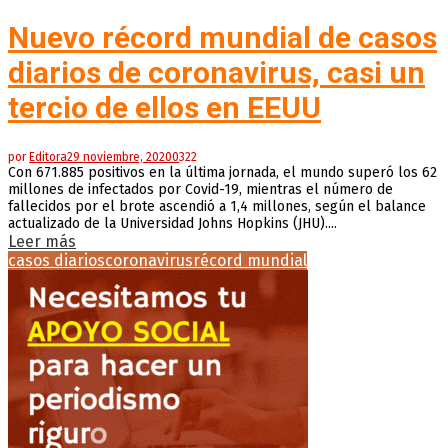
Nuevo récord mundial de casos
diarios de coronavirus, casi un
tercio de ellos en EEUU
por
Editora
29 noviembre, 2020
0
322
Con 671.885 positivos en la última jornada, el mundo superó los 62
millones de infectados por Covid-19, mientras el número de
fallecidos por el brote ascendió a 1,4 millones, según el balance
actualizado de la Universidad Johns Hopkins (JHU)....
Leer más
casos diarios
coronavirus
récord mundial