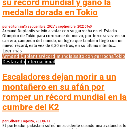
su record mundial y ganó la
medalla dorada en Tokio
por
editor iam
15 septiembre, 2025
15 septiembre, 2025
0
140
Armand Duplantis volvió a volar con su garrocha en el Estadio
Olímpico de Tokio para coronarse de nuevo, por tercera vez en su
carrera, campeón del mundo, un logro que también llegó con un
nuevo récord, esta vez de 6,30 metros, en su último intento....
Leer más
Armand Duplantis
récord mundial
salto con garrocha
Tokio
Destacada
Internacional
Escaladores dejan morir a un
montañero en su afán por
romper un récord mundial en la
cumbre del K2
por
Editora
12 agosto, 2023
0
243
El porteador pakistaní sufrió un accidente cuando una avalancha lo