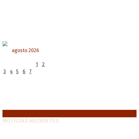
agosto 2026
L
M
X
J
V
S
D
1
2
3
4
5
6
7
8
9
10
11
12
13
14
15
16
17
18
19
20
21
22
23
24
25
26
27
28
29
30
31
« Jul
NOTICIAS RECIENTES
Media sanción a la Ley de Inviolabilidad: un proyecto