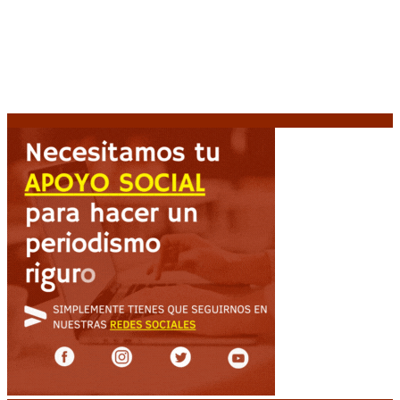
amputado por la presión social y el rechazo federal
7
agosto, 2026
Desalojos exprés: El Senado aprobó la reforma que
acelera la desocupación de inmuebles
7 agosto, 2026
Brutal represión frente al Congreso durante la
protesta contra la reforma de la propiedad privada
7 agosto, 2026