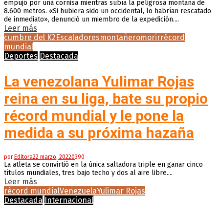
empujó por una cornisa mientras subía la peligrosa montaña de
8.600 metros. «Si hubiera sido un occidental, lo habrían rescatado
de inmediato», denunció un miembro de la expedición....
Leer más
cumbre del K2
Escaladores
montañero
morir
récord
mundial
Deportes
Destacada
La venezolana Yulimar Rojas
reina en su liga, bate su propio
récord mundial y le pone la
medida a su próxima hazaña
por
Editora
22 marzo, 2022
0
390
La atleta se convirtió en la única saltadora triple en ganar cinco
títulos mundiales, tres bajo techo y dos al aire libre....
Leer más
récord mundial
Venezuela
Yulimar Rojas
Destacada
Internacional