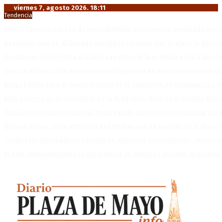
viernes 7, agosto 2026. 18:11
Tendencia
Media sanción a la Ley de Inviolabilidad: un proyecto amputado por l
Desalojos exprés: El Senado aprobó la reforma que acelera la deso
Brutal represión frente al Congreso durante la protesta contra la re
México militariza la protección del aguacate en plena tensión con EE
Diego Forlán será el nuevo técnico de la Selección de Uruguay: «La v
Milo J cierra su gira mundial en la Argentina: Será en el Estadio Mar
Crisis energética en Europa: Reservas de gas en niveles críticos para
Blanca Osuna: «Hay un tendal de familias que se quedan sin trabajo 
«Todo está planteado en función de intereses económicos», afirmó T
El VAR semiautomático ya tiene fecha de debut en el fútbol argentino