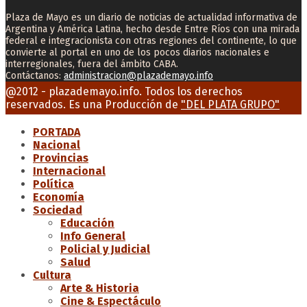
Plaza de Mayo es un diario de noticias de actualidad informativa de
Argentina y América Latina, hecho desde Entre Ríos con una mirada
federal e integracionista con otras regiones del continente, lo que
convierte al portal en uno de los pocos diarios nacionales e
interregionales, fuera del ámbito CABA.
Contáctanos:
administracion@plazademayo.info
Facebook
Twitter
Instagram
Youtube
Email
@2012 - plazademayo.info. Todos los derechos
reservados. Es una Producción de
"DEL PLATA GRUPO"
PORTADA
Nacional
Provincias
Internacional
Política
Economía
Sociedad
Educación
Info General
Policial y Judicial
Salud
Cultura
Arte & Historia
Cine & Espectáculo