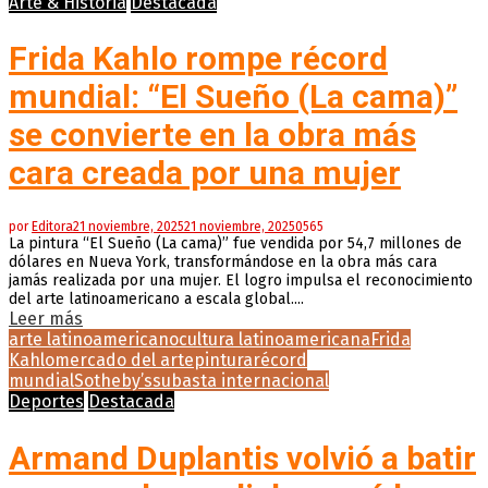
Arte & Historia
Destacada
Frida Kahlo rompe récord
mundial: “El Sueño (La cama)”
se convierte en la obra más
cara creada por una mujer
por
Editora
21 noviembre, 2025
21 noviembre, 2025
0
565
La pintura “El Sueño (La cama)” fue vendida por 54,7 millones de
dólares en Nueva York, transformándose en la obra más cara
jamás realizada por una mujer. El logro impulsa el reconocimiento
del arte latinoamericano a escala global....
Leer más
arte latinoamericano
cultura latinoamericana
Frida
Kahlo
mercado del arte
pintura
récord
mundial
Sotheby’s
subasta internacional
Deportes
Destacada
Armand Duplantis volvió a batir