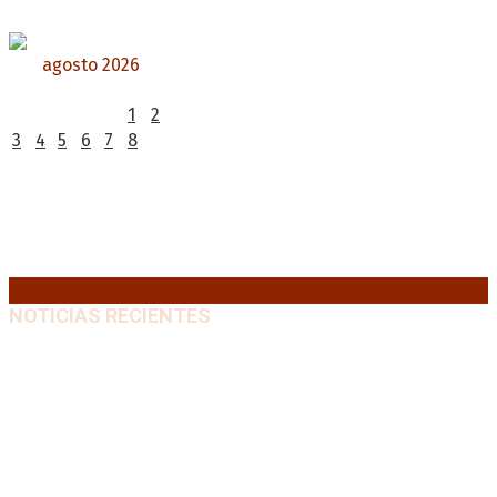
agosto 2026
L
M
X
J
V
S
D
1
2
3
4
5
6
7
8
9
10
11
12
13
14
15
16
17
18
19
20
21
22
23
24
25
26
27
28
29
30
31
« Jul
NOTICIAS RECIENTES
El retorno de la «mano dura» en Colombia: De la
Espriella asume con una agenda de militarización y
ruptura
8 agosto, 2026
Mayans, tras la maratónica sesión: “Estuvimos a un
milímetro de que se caiga la ley completa”
8 agosto,
2026
Capitanich: “Argentina no tiene un problema de