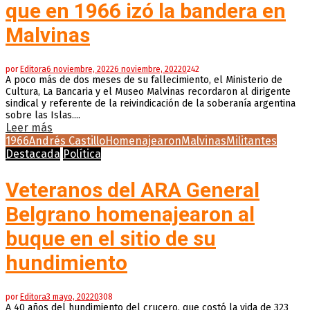
que en 1966 izó la bandera en
Malvinas
por
Editora
6 noviembre, 2022
6 noviembre, 2022
0
242
A poco más de dos meses de su fallecimiento, el Ministerio de
Cultura, La Bancaria y el Museo Malvinas recordaron al dirigente
sindical y referente de la reivindicación de la soberanía argentina
sobre las Islas....
Leer más
1966
Andrés Castillo
Homenajearon
Malvinas
Militantes
Destacada
Política
Veteranos del ARA General
Belgrano homenajearon al
buque en el sitio de su
hundimiento
por
Editora
3 mayo, 2022
0
308
A 40 años del hundimiento del crucero, que costó la vida de 323