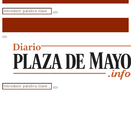
Search
Search
for:
Primary
Menu
Search
Search
for: