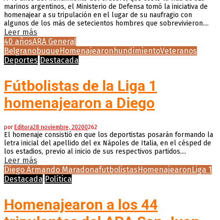
marinos argentinos, el Ministerio de Defensa tomó la iniciativa de
homenajear a su tripulación en el lugar de su naufragio con
algunos de los más de setecientos hombres que sobrevivieron....
Leer más
40 años
ARA General
Belgrano
buque
Homenajearon
hundimiento
Veteranos
Deportes
Destacada
Fútbolistas de la Liga 1
homenajearon a Diego
por
Editora
28 noviembre, 2020
0
262
El homenaje consistió en que los deportistas posarán formando la
letra inicial del apellido del ex Nápoles de Italia, en el césped de
los estadios, previo al inicio de sus respectivos partidos....
Leer más
Diego Armando Maradona
futbolistas
Homenajearon
Liga 1
Destacada
Política
Homenajearon a los 44