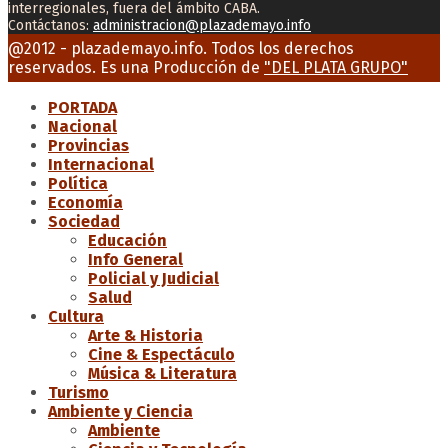
interregionales, fuera del ámbito CABA.
Contáctanos:
administracion@plazademayo.info
Facebook
Twitter
Instagram
Youtube
Email
@2012 - plazademayo.info. Todos los derechos
reservados. Es una Producción de
"DEL PLATA GRUPO"
PORTADA
Nacional
Provincias
Internacional
Política
Economía
Sociedad
Educación
Info General
Policial y Judicial
Salud
Cultura
Arte & Historia
Cine & Espectáculo
Música & Literatura
Turismo
Ambiente y Ciencia
Ambiente