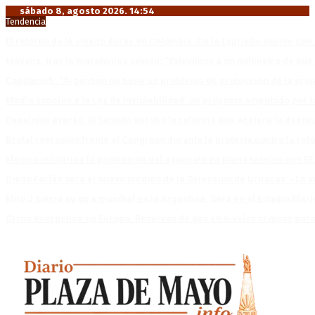
sábado 8, agosto 2026. 14:54
Tendencia
El retorno de la «mano dura» en Colombia: De la Espriella asume co
Mayans, tras la maratónica sesión: “Estuvimos a un milímetro de que 
Capitanich: “Argentina no tiene un problema de protección de la pro
Media sanción a la Ley de Inviolabilidad: un proyecto amputado por l
Desalojos exprés: El Senado aprobó la reforma que acelera la deso
Brutal represión frente al Congreso durante la protesta contra la re
México militariza la protección del aguacate en plena tensión con EE
Diego Forlán será el nuevo técnico de la Selección de Uruguay: «La v
Milo J cierra su gira mundial en la Argentina: Será en el Estadio Mar
Crisis energética en Europa: Reservas de gas en niveles críticos para