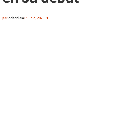
por
editor iam
17 junio, 2026
61