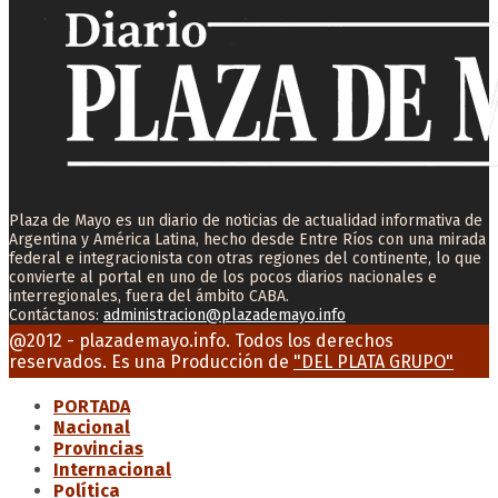
Plaza de Mayo es un diario de noticias de actualidad informativa de
Argentina y América Latina, hecho desde Entre Ríos con una mirada
federal e integracionista con otras regiones del continente, lo que
convierte al portal en uno de los pocos diarios nacionales e
interregionales, fuera del ámbito CABA.
Contáctanos:
administracion@plazademayo.info
Facebook
Twitter
Instagram
Youtube
Email
@2012 - plazademayo.info. Todos los derechos
reservados. Es una Producción de
"DEL PLATA GRUPO"
PORTADA
Nacional
Provincias
Internacional
Política