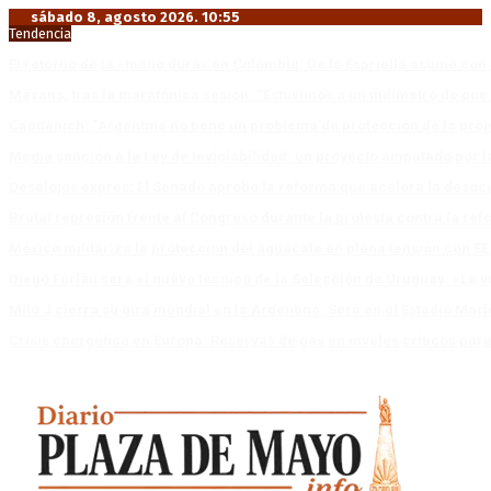
sábado 8, agosto 2026. 10:55
Tendencia
El retorno de la «mano dura» en Colombia: De la Espriella asume co
Mayans, tras la maratónica sesión: “Estuvimos a un milímetro de que 
Capitanich: “Argentina no tiene un problema de protección de la pro
Media sanción a la Ley de Inviolabilidad: un proyecto amputado por l
Desalojos exprés: El Senado aprobó la reforma que acelera la deso
Brutal represión frente al Congreso durante la protesta contra la re
México militariza la protección del aguacate en plena tensión con EE
Diego Forlán será el nuevo técnico de la Selección de Uruguay: «La v
Milo J cierra su gira mundial en la Argentina: Será en el Estadio Mar
Crisis energética en Europa: Reservas de gas en niveles críticos para