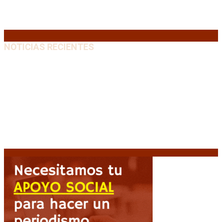
24
25
26
27
28
29
30
31
« Jul
NOTICIAS RECIENTES
El retorno de la «mano dura» en Colombia: De la
Espriella asume con una agenda de militarización y
ruptura
8 agosto, 2026
Mayans, tras la maratónica sesión: “Estuvimos a un
milímetro de que se caiga la ley completa”
8 agosto,
2026
Capitanich: “Argentina no tiene un problema de
protección de la propiedad, sino de acceso”
8
agosto, 2026