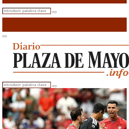
Search
Search
for:
Primary
Menu
Search
Search
for: