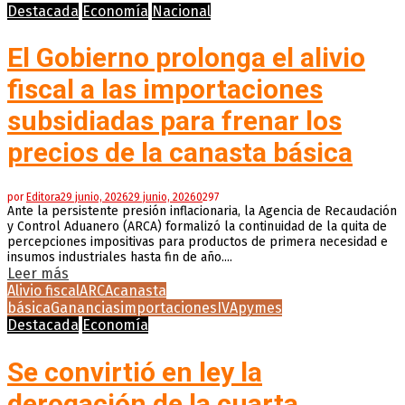
Destacada
Economía
Nacional
El Gobierno prolonga el alivio
fiscal a las importaciones
subsidiadas para frenar los
precios de la canasta básica
por
Editora
29 junio, 2026
29 junio, 2026
0
297
Ante la persistente presión inflacionaria, la Agencia de Recaudación
y Control Aduanero (ARCA) formalizó la continuidad de la quita de
percepciones impositivas para productos de primera necesidad e
insumos industriales hasta fin de año....
Leer más
Alivio fiscal
ARCA
canasta
básica
Ganancias
importaciones
IVA
pymes
Destacada
Economía
Se convirtió en ley la
derogación de la cuarta