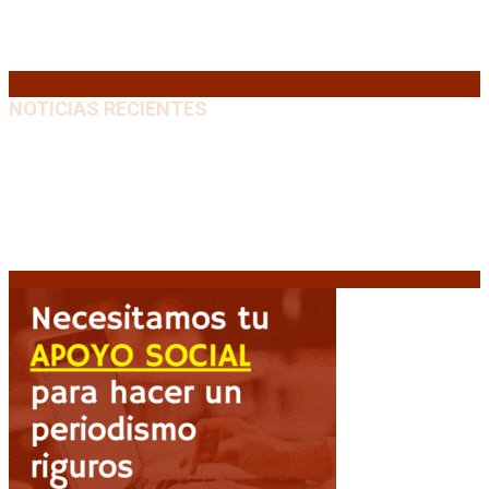
24
25
26
27
28
29
30
31
« Jul
NOTICIAS RECIENTES
Diego Forlán será el nuevo técnico de la Selección de
Uruguay: «La vuelta de la leyenda»
6 agosto, 2026
Milo J cierra su gira mundial en la Argentina: Será en
el Estadio Mario Alberto Kempes
6 agosto, 2026
Crisis energética en Europa: Reservas de gas en
niveles críticos para el invierno
6 agosto, 2026