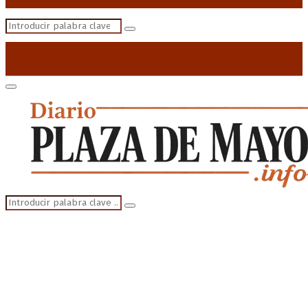
Search
Search
for:
Primary
Menu
Search
Search
for: