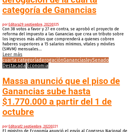
categoría de Ganancias
por
Editora
29 septiembre, 2023
0
325
Con 38 votos a favor y 27 en contra, se aprobó el proyecto de
reforma del impuesto a las Ganancias que crea un tributo sobre
los ingresos más altos que comprenderá a quienes cobren
haberes superiores a 15 salarios mínimos, vitales y móviles
(SMVM) mensuales....
Leer más
cuarta categoría
derogación
Ganancias
ley
Senado
Destacada
Economía
Massa anunció que el piso de
Ganancias sube hasta
$1.770.000 a partir del 1 de
octubre
por
Editora
12 septiembre, 2023
0
221
El ministro de Economía anunció el envío al Congreso Nacional de