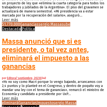
un proyecto de ley que «elimina la cuarta categoría para todos los
trabajadores y jubilados de la Argentina». El piso del gravamen se
actualizará de manera semestral. «Mi presidencia va a estar
marcada por la recuperación del salario», aseguró....
Leer más
$1.770.000
Ganancias
sergio Massa
sube
Destacada
Política
Massa anunció que si es
presidente, o tal vez antes,
eliminará el impuesto a las
ganancias
por
Editora
7 septiembre, 2023
0
340
«Yo no soy como Macri porque lo vengo bajando, arrancamos con
2,4 puntos y lo planteé en el Congreso, y dentro de poquito voy a
mandar una ley con el tema de ganancias», remarcó el ministro de
Economía y candidato a presidente por UxP....
Leer más
eliminará
Ganancias
impuesto
sergio Massa