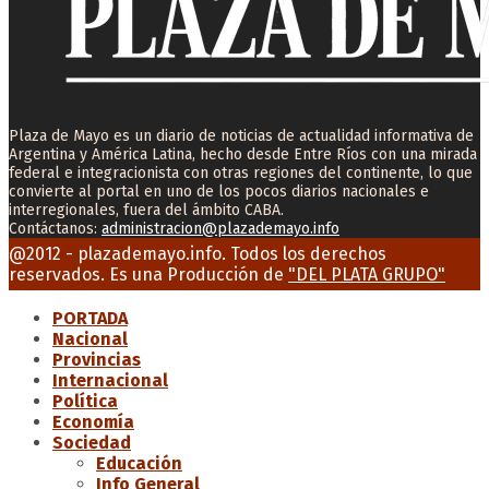
Plaza de Mayo es un diario de noticias de actualidad informativa de
Argentina y América Latina, hecho desde Entre Ríos con una mirada
federal e integracionista con otras regiones del continente, lo que
convierte al portal en uno de los pocos diarios nacionales e
interregionales, fuera del ámbito CABA.
Contáctanos:
administracion@plazademayo.info
Facebook
Twitter
Instagram
Youtube
Email
@2012 - plazademayo.info. Todos los derechos
reservados. Es una Producción de
"DEL PLATA GRUPO"
PORTADA
Nacional
Provincias
Internacional
Política
Economía
Sociedad
Educación
Info General