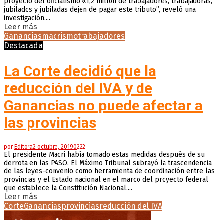
proyecto del oficialismo «1,2 millón de trabajadores, trabajadoras,
jubilados y jubiladas dejen de pagar este tributo”, reveló una
investigación....
Leer más
Ganancias
macrismo
trabajadores
Destacada
La Corte decidió que la
reducción del IVA y de
Ganancias no puede afectar a
las provincias
por
Editora
2 octubre, 2019
0
222
El presidente Macri había tomado estas medidas después de su
derrota en las PASO. El Máximo Tribunal subrayó la trascendencia
de las leyes-convenio como herramienta de coordinación entre las
provincias y el Estado nacional en el marco del proyecto federal
que establece la Constitución Nacional....
Leer más
Corte
Ganancias
provincias
reducción del IVA