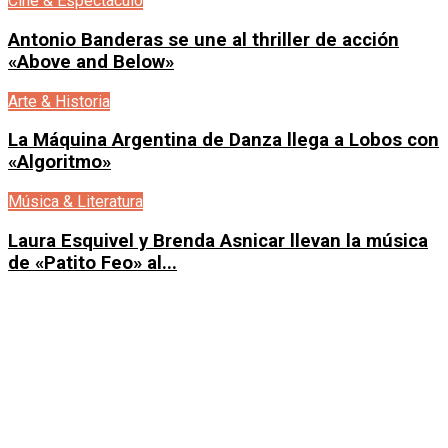
Cine & Espectáculo
Antonio Banderas se une al thriller de acción
«Above and Below»
Arte & Historia
La Máquina Argentina de Danza llega a Lobos con
«Algoritmo»
Música & Literatura
Laura Esquivel y Brenda Asnicar llevan la música
de «Patito Feo» al...