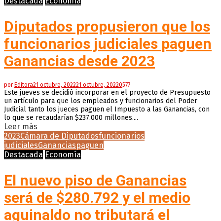
Destacada
Economía
Diputados propusieron que los
funcionarios judiciales paguen
Ganancias desde 2023
por
Editora
21 octubre, 2022
21 octubre, 2022
0
577
Este jueves se decidió incorporar en el proyecto de Presupuesto
un artículo para que los empleados y funcionarios del Poder
Judicial tanto los jueces paguen el Impuesto a las Ganancias, con
lo que se recaudarían $237.000 millones....
Leer más
2023
Cámara de Diputados
funcionarios
judiciales
Ganancias
paguen
Destacada
Economía
El nuevo piso de Ganancias
será de $280.792 y el medio
aguinaldo no tributará el