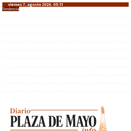
viernes 7, agosto 2026. 05:11
Tendencia
Diego Forlán será el nuevo técnico de la Selección de Uruguay: «La v
Milo J cierra su gira mundial en la Argentina: Será en el Estadio Mar
Crisis energética en Europa: Reservas de gas en niveles críticos para
Blanca Osuna: «Hay un tendal de familias que se quedan sin trabajo 
«Todo está planteado en función de intereses económicos», afirmó T
El VAR semiautomático ya tiene fecha de debut en el fútbol argentino
Carlos Beguerie se prepara para celebrar sus 114 años con tradició
El regreso de un Papa: León XIV visitará la Argentina tras cuatro déc
Fernando Rejal advierte sobre la extranjerización del territorio: «E
Rafael Valim defiende la estrategia internacional de Cristina Kirchne