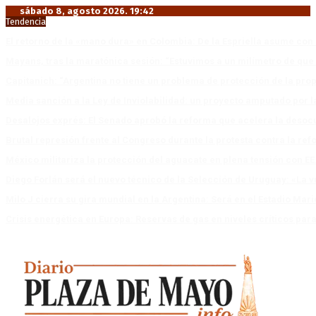
sábado 8, agosto 2026. 19:42
Tendencia
El retorno de la «mano dura» en Colombia: De la Espriella asume co
Mayans, tras la maratónica sesión: “Estuvimos a un milímetro de que 
Capitanich: “Argentina no tiene un problema de protección de la pro
Media sanción a la Ley de Inviolabilidad: un proyecto amputado por l
Desalojos exprés: El Senado aprobó la reforma que acelera la deso
Brutal represión frente al Congreso durante la protesta contra la re
México militariza la protección del aguacate en plena tensión con EE
Diego Forlán será el nuevo técnico de la Selección de Uruguay: «La v
Milo J cierra su gira mundial en la Argentina: Será en el Estadio Mar
Crisis energética en Europa: Reservas de gas en niveles críticos para