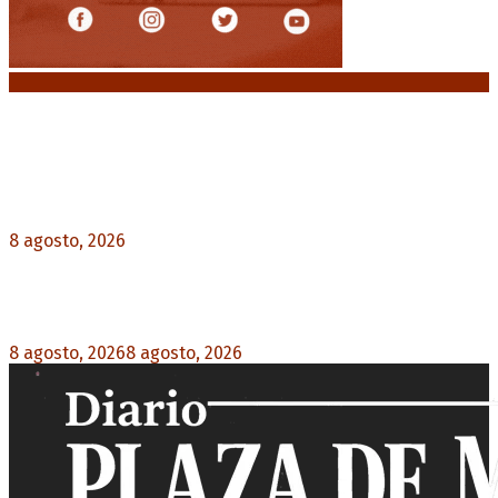
Noticias destacadas
El retorno de la «mano dura» en Colombia: De la
Espriella asume con una agenda de militarización
y ruptura
8 agosto, 2026
0
Mayans, tras la maratónica sesión: “Estuvimos a
un milímetro de que se caiga la ley completa”
8 agosto, 2026
8 agosto, 2026
0