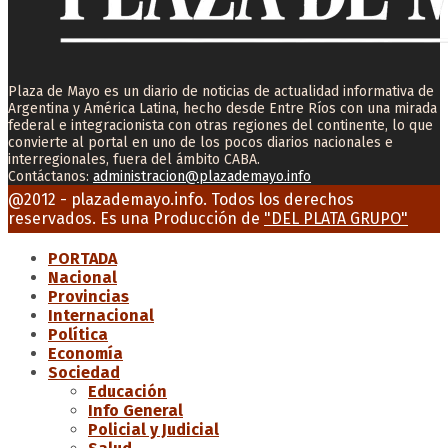
Plaza de Mayo es un diario de noticias de actualidad informativa de
Argentina y América Latina, hecho desde Entre Ríos con una mirada
federal e integracionista con otras regiones del continente, lo que
convierte al portal en uno de los pocos diarios nacionales e
interregionales, fuera del ámbito CABA.
Contáctanos:
administracion@plazademayo.info
Facebook
Twitter
Instagram
Youtube
Email
@2012 - plazademayo.info. Todos los derechos
reservados. Es una Producción de
"DEL PLATA GRUPO"
PORTADA
Nacional
Provincias
Internacional
Política
Economía
Sociedad
Educación
Info General
Policial y Judicial