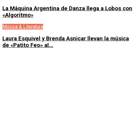
La Máquina Argentina de Danza llega a Lobos con
«Algoritmo»
Música & Literatura
Laura Esquivel y Brenda Asnicar llevan la música
de «Patito Feo» al...