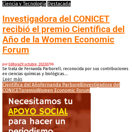
Ciencia y Tecnología
Destacada
Investigadora del CONICET
recibió el premio Científica del
Año de la Women Economic
Forum
por
Editora
29 octubre, 2023
0
296
Se trata de Fernanda Parborell, reconocida por sus contribuciones
en ciencias químicas y biológicas....
Leer más
Científica del Año
Fernanda Parborell
investigadora del
CONICET
premio
Women Economic Forum