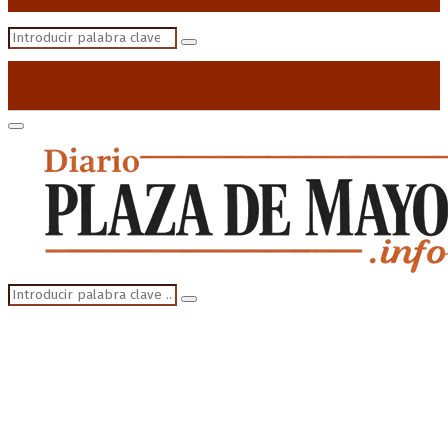
Search
Search
for:
Primary
Menu
Search
Search
for: