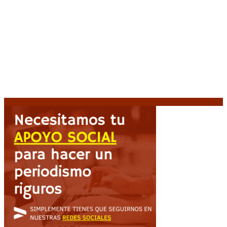
El retorno de la «mano dura» en Colombia: De la
Espriella asume con una agenda de militarización y
ruptura
8 agosto, 2026
Mayans, tras la maratónica sesión: “Estuvimos a un
milímetro de que se caiga la ley completa”
8 agosto,
2026
Capitanich: “Argentina no tiene un problema de
protección de la propiedad, sino de acceso”
8
agosto, 2026