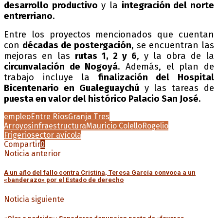
desarrollo productivo
y la
integración del norte
entrerriano
.
Entre los proyectos mencionados que cuentan
con
décadas de postergación
, se encuentran las
mejoras en las
rutas 1, 2 y 6
, y la obra de la
circunvalación de Nogoyá
. Además, el plan de
trabajo incluye la
finalización del Hospital
Bicentenario en Gualeguaychú
y las tareas de
puesta en valor del histórico Palacio San José
.
empleo
Entre Ríos
Granja Tres
Arroyos
infraestructura
Mauricio Colello
Rogelio
Frigerio
sector avícola
Compartir
0
Noticia anterior
A un año del fallo contra Cristina, Teresa García convoca a un
«banderazo» por el Estado de derecho
Noticia siguiente