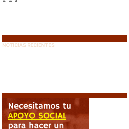
10
11
12
13
14
15
16
17
18
19
20
21
22
23
24
25
26
27
28
29
30
31
« Jul
NOTICIAS RECIENTES
El VAR semiautomático ya tiene fecha de debut en el
fútbol argentino
5 agosto, 2026
Carlos Beguerie se prepara para celebrar sus 114
años con tradición, gastronomía y shows
5 agosto,
2026
El regreso de un Papa: León XIV visitará la Argentina
tras cuatro décadas
5 agosto, 2026