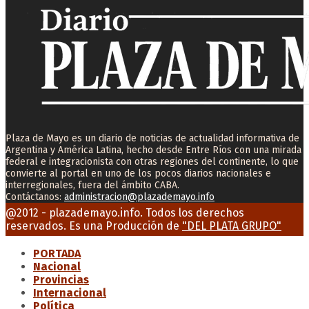
Plaza de Mayo es un diario de noticias de actualidad informativa de
Argentina y América Latina, hecho desde Entre Ríos con una mirada
federal e integracionista con otras regiones del continente, lo que
convierte al portal en uno de los pocos diarios nacionales e
interregionales, fuera del ámbito CABA.
Contáctanos:
administracion@plazademayo.info
Facebook
Twitter
Instagram
Youtube
Email
@2012 - plazademayo.info. Todos los derechos
reservados. Es una Producción de
"DEL PLATA GRUPO"
PORTADA
Nacional
Provincias
Internacional
Política