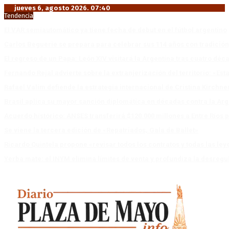
jueves 6, agosto 2026. 07:40
Tendencia
El VAR semiautomático ya tiene fecha de debut en el fútbol argentino
Carlos Beguerie se prepara para celebrar sus 114 años con tradició
El regreso de un Papa: León XIV visitará la Argentina tras cuatro déc
Fernando Rejal advierte sobre la extranjerización del territorio: «E
Rafael Valim defiende la estrategia internacional de Cristina Kirchne
Brasil aplica su mayor sanción diplomática en décadas contra la Arg
Acuerdo histórico: ANSES transferirá $120.000 millones a Entre Ríos po
Se viene la tercera edición de «Repatriados, Gala de Ballet»
Ricardo Quintela propone «revisar todos los contratos y todas las ley
Yerba mate: el INYM elimina límites de venta y profundiza la desregu