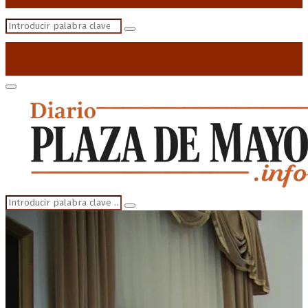
Search
Search
for:
Primary
Menu
Search
Search
for: