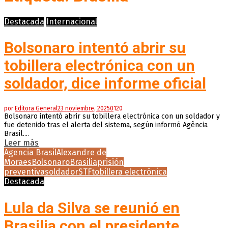
Destacada
Internacional
Bolsonaro intentó abrir su
tobillera electrónica con un
soldador, dice informe oficial
por
Editora General
23 noviembre, 2025
0
120
Bolsonaro intentó abrir su tobillera electrónica con un soldador y
fue detenido tras el alerta del sistema, según informó Agência
Brasil....
Leer más
Agencia Brasil
Alexandre de
Moraes
Bolsonaro
Brasilia
prisión
preventiva
soldador
STF
tobillera electrónica
Destacada
Lula da Silva se reunió en
Brasilia con el presidente