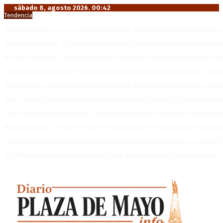
sábado 8, agosto 2026. 00:42
Tendencia
Media sanción a la Ley de Inviolabilidad: un proyecto amputado por l
Desalojos exprés: El Senado aprobó la reforma que acelera la deso
Brutal represión frente al Congreso durante la protesta contra la re
México militariza la protección del aguacate en plena tensión con EE
Diego Forlán será el nuevo técnico de la Selección de Uruguay: «La v
Milo J cierra su gira mundial en la Argentina: Será en el Estadio Mar
Crisis energética en Europa: Reservas de gas en niveles críticos para
Blanca Osuna: «Hay un tendal de familias que se quedan sin trabajo 
«Todo está planteado en función de intereses económicos», afirmó T
El VAR semiautomático ya tiene fecha de debut en el fútbol argentino