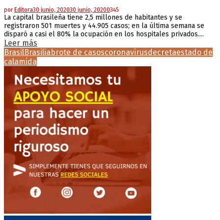
por
Editora
30 junio, 2020
30 junio, 2020
0
345
La capital brasileña tiene 2,5 millones de habitantes y se
registraron 501 muertes y 44.905 casos; en la última semana se
disparó a casi el 80% la ocupación en los hospitales privados....
Leer más
Brasil
Brasilia
brote de casos
coronavirus
decreta
estado de
calamida