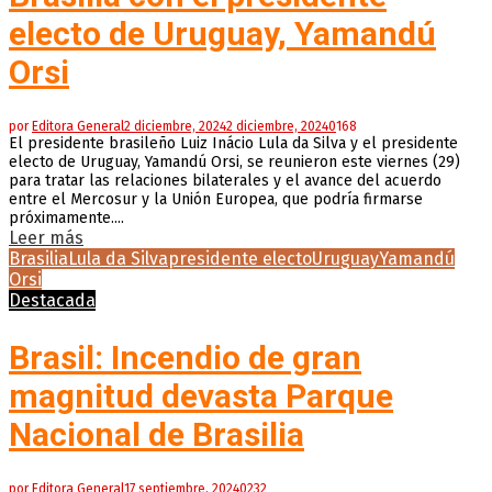
electo de Uruguay, Yamandú
Orsi
por
Editora General
2 diciembre, 2024
2 diciembre, 2024
0
168
El presidente brasileño Luiz Inácio Lula da Silva y el presidente
electo de Uruguay, Yamandú Orsi, se reunieron este viernes (29)
para tratar las relaciones bilaterales y el avance del acuerdo
entre el Mercosur y la Unión Europea, que podría firmarse
próximamente....
Leer más
Brasilia
Lula da Silva
presidente electo
Uruguay
Yamandú
Orsi
Destacada
Brasil: Incendio de gran
magnitud devasta Parque
Nacional de Brasilia
por
Editora General
17 septiembre, 2024
0
232