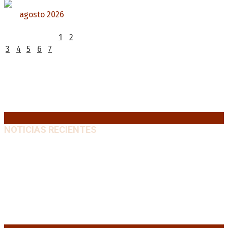
agosto 2026
L
M
X
J
V
S
D
1
2
3
4
5
6
7
8
9
10
11
12
13
14
15
16
17
18
19
20
21
22
23
24
25
26
27
28
29
30
31
« Jul
NOTICIAS RECIENTES
Media sanción a la Ley de Inviolabilidad: un proyecto
amputado por la presión social y el rechazo federal
7
agosto, 2026
Desalojos exprés: El Senado aprobó la reforma que
acelera la desocupación de inmuebles
7 agosto, 2026
Brutal represión frente al Congreso durante la
protesta contra la reforma de la propiedad privada
7 agosto, 2026