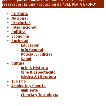
reservados. Es una Producción de
"DEL PLATA GRUPO"
PORTADA
Nacional
Provincias
Internacional
Política
Economía
Sociedad
Educación
Info General
Policial y Judicial
Salud
Cultura
Arte & Historia
Cine & Espectáculo
Música & Literatura
Turismo
Ambiente y Ciencia
Ambiente
Ciencia y Tecnología