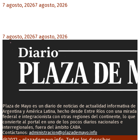
7 agosto, 2026
7 agosto, 2026
0
Desalojos exprés: El Senado aprobó la reforma
que acelera la desocupación de inmuebles
7 agosto, 2026
7 agosto, 2026
0
Plaza de Mayo es un diario de noticias de actualidad informativa de
Argentina y América Latina, hecho desde Entre Ríos con una mirada
federal e integracionista con otras regiones del continente, lo que
convierte al portal en uno de los pocos diarios nacionales e
interregionales, fuera del ámbito CABA.
Contáctanos:
administracion@plazademayo.info
Facebook
Twitter
Instagram
Youtube
Email
@2012 - plazademayo.info. Todos los derechos