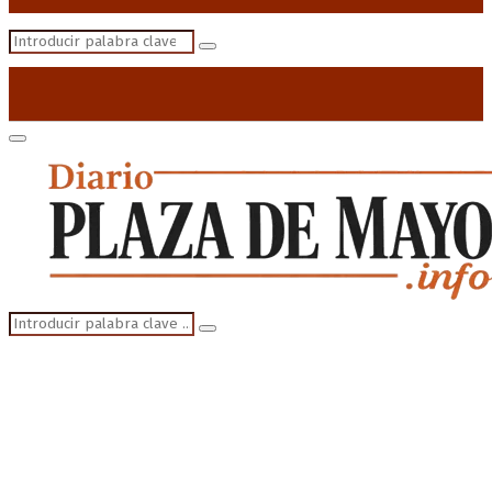
Search
Search
for:
Primary
Menu
Search
Search
for: