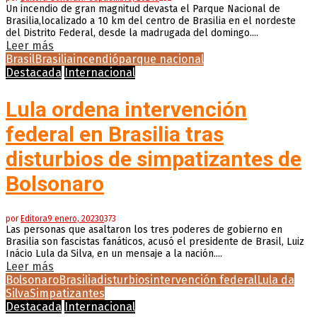
Un incendio de gran magnitud devasta el Parque Nacional de
Brasilia,localizado a 10 km del centro de Brasilia en el nordeste
del Distrito Federal, desde la madrugada del domingo....
Leer más
Brasil
Brasilia
incendió
parque nacional
Destacada
Internacional
Lula ordena intervención
federal en Brasilia tras
disturbios de simpatizantes de
Bolsonaro
por
Editora
9 enero, 2023
0
373
Las personas que asaltaron los tres poderes de gobierno en
Brasilia son fascistas fanáticos, acusó el presidente de Brasil, Luiz
Inácio Lula da Silva, en un mensaje a la nación....
Leer más
Bolsonaro
Brasilia
disturbios
intervención federal
Lula da
Silva
Simpatizantes
Destacada
Internacional