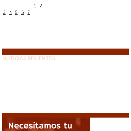
1
2
3
4
5
6
7
8
9
10
11
12
13
14
15
16
17
18
19
20
21
22
23
24
25
26
27
28
29
30
31
« Jul
NOTICIAS RECIENTES
Media sanción a la Ley de Inviolabilidad: un proyecto
amputado por la presión social y el rechazo federal
7
agosto, 2026
Desalojos exprés: El Senado aprobó la reforma que
acelera la desocupación de inmuebles
7 agosto, 2026
Brutal represión frente al Congreso durante la
protesta contra la reforma de la propiedad privada
7 agosto, 2026