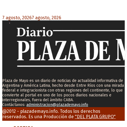
Desalojos exprés: El Senado aprobó la reforma
que acelera la desocupación de inmuebles
7 agosto, 2026
7 agosto, 2026
0
Plaza de Mayo es un diario de noticias de actualidad informativa de
Argentina y América Latina, hecho desde Entre Ríos con una mirada
federal e integracionista con otras regiones del continente, lo que
convierte al portal en uno de los pocos diarios nacionales e
interregionales, fuera del ámbito CABA.
Contáctanos:
administracion@plazademayo.info
Facebook
Twitter
Instagram
Youtube
Email
@2012 - plazademayo.info. Todos los derechos
reservados. Es una Producción de
"DEL PLATA GRUPO"