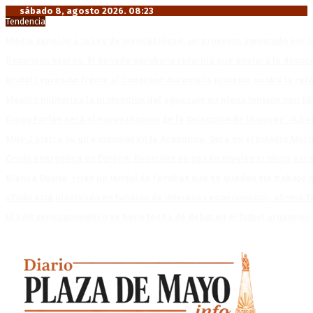
sábado 8, agosto 2026. 08:23
Tendencia
Media sanción a la Ley de Inviolabilidad: un proyecto amputado por l
Desalojos exprés: El Senado aprobó la reforma que acelera la deso
Brutal represión frente al Congreso durante la protesta contra la re
México militariza la protección del aguacate en plena tensión con EE
Diego Forlán será el nuevo técnico de la Selección de Uruguay: «La v
Milo J cierra su gira mundial en la Argentina: Será en el Estadio Mar
Crisis energética en Europa: Reservas de gas en niveles críticos para
Blanca Osuna: «Hay un tendal de familias que se quedan sin trabajo 
«Todo está planteado en función de intereses económicos», afirmó T
El VAR semiautomático ya tiene fecha de debut en el fútbol argentino