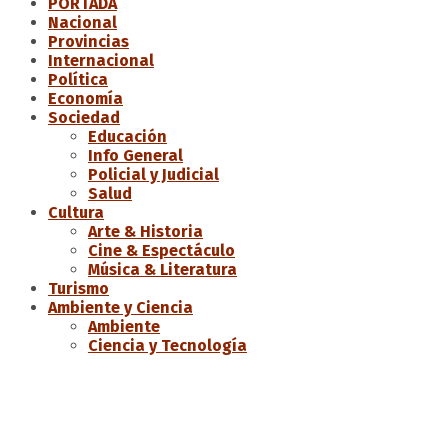
PORTADA
Nacional
Provincias
Internacional
Política
Economía
Sociedad
Educación
Info General
Policial y Judicial
Salud
Cultura
Arte & Historia
Cine & Espectáculo
Música & Literatura
Turismo
Ambiente y Ciencia
Ambiente
Ciencia y Tecnología