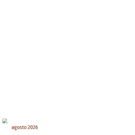
agosto 2026
L
M
X
J
V
S
D