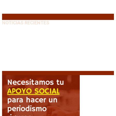
31
« Jul
NOTICIAS RECIENTES
Media sanción a la Ley de Inviolabilidad: un proyecto
amputado por la presión social y el rechazo federal
7
agosto, 2026
Desalojos exprés: El Senado aprobó la reforma que
acelera la desocupación de inmuebles
7 agosto, 2026
Brutal represión frente al Congreso durante la
protesta contra la reforma de la propiedad privada
7 agosto, 2026