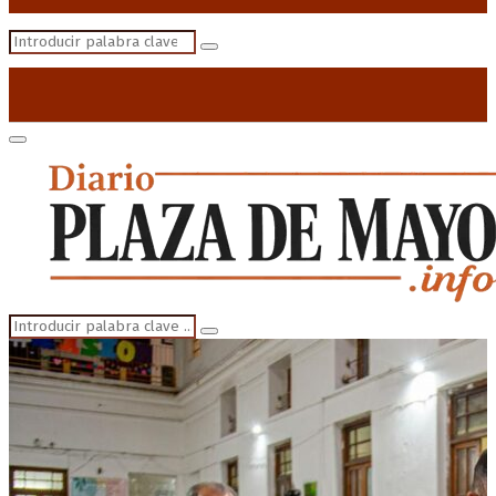
Search
Search
for:
Primary
Menu
Search
Search
for: