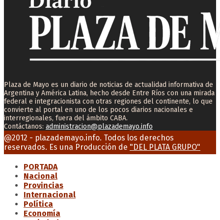
Plaza de Mayo es un diario de noticias de actualidad informativa de
Argentina y América Latina, hecho desde Entre Ríos con una mirada
federal e integracionista con otras regiones del continente, lo que
convierte al portal en uno de los pocos diarios nacionales e
interregionales, fuera del ámbito CABA.
Contáctanos:
administracion@plazademayo.info
Facebook
Twitter
Instagram
Youtube
Email
@2012 - plazademayo.info. Todos los derechos
reservados. Es una Producción de
"DEL PLATA GRUPO"
PORTADA
Nacional
Provincias
Internacional
Política
Economía