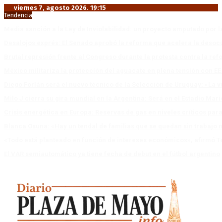
viernes 7, agosto 2026. 19:15
Tendencia
Media sanción a la Ley de Inviolabilidad: un proyecto amputado por l
Desalojos exprés: El Senado aprobó la reforma que acelera la deso
Brutal represión frente al Congreso durante la protesta contra la re
México militariza la protección del aguacate en plena tensión con EE
Diego Forlán será el nuevo técnico de la Selección de Uruguay: «La v
Milo J cierra su gira mundial en la Argentina: Será en el Estadio Mar
Crisis energética en Europa: Reservas de gas en niveles críticos para
Blanca Osuna: «Hay un tendal de familias que se quedan sin trabajo 
«Todo está planteado en función de intereses económicos», afirmó T
El VAR semiautomático ya tiene fecha de debut en el fútbol argentino