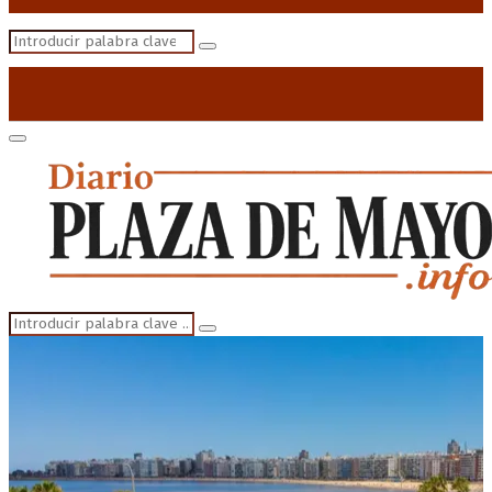
Search
Search
for:
Primary
Menu
Search
Search
for: