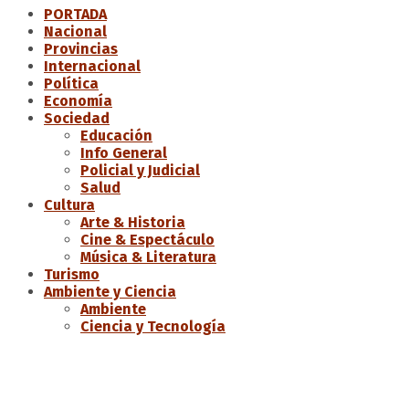
PORTADA
Nacional
Provincias
Internacional
Política
Economía
Sociedad
Educación
Info General
Policial y Judicial
Salud
Cultura
Arte & Historia
Cine & Espectáculo
Música & Literatura
Turismo
Ambiente y Ciencia
Ambiente
Ciencia y Tecnología