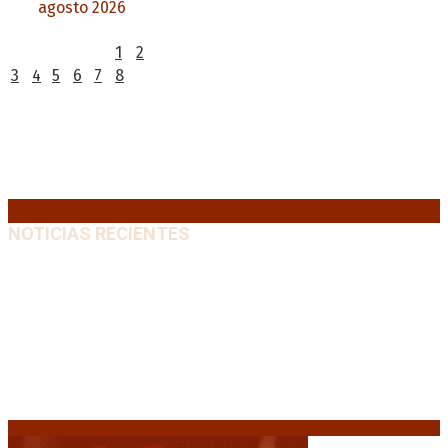
agosto 2026
L
M
X
J
V
S
D
1
2
3
4
5
6
7
8
9
10
11
12
13
14
15
16
17
18
19
20
21
22
23
24
25
26
27
28
29
30
31
« Jul
NOTICIAS RECIENTES
“Michael”, la película sobre la vida de Michael
Jackson, tendrá una secuela
8 agosto, 2026
La AFA decretó un minuto de silencio en todas las
categorías por la muerte de Jorge Messi
8 agosto,
2026
El retorno de la «mano dura» en Colombia: De la
Espriella asume con una agenda de militarización y
ruptura
8 agosto, 2026