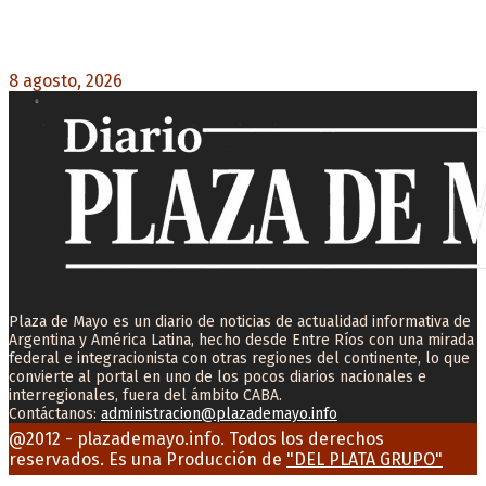
La AFA decretó un minuto de silencio en todas
las categorías por la muerte de Jorge Messi
8 agosto, 2026
0
Plaza de Mayo es un diario de noticias de actualidad informativa de
Argentina y América Latina, hecho desde Entre Ríos con una mirada
federal e integracionista con otras regiones del continente, lo que
convierte al portal en uno de los pocos diarios nacionales e
interregionales, fuera del ámbito CABA.
Contáctanos:
administracion@plazademayo.info
Facebook
Twitter
Instagram
Youtube
Email
@2012 - plazademayo.info. Todos los derechos
reservados. Es una Producción de
"DEL PLATA GRUPO"