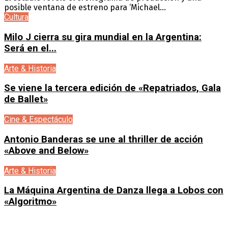
posible ventana de estreno para ‘Michael...
Cultura
Milo J cierra su gira mundial en la Argentina:
Será en el...
Arte & Historia
Se viene la tercera edición de «Repatriados, Gala
de Ballet»
Cine & Espectáculo
Antonio Banderas se une al thriller de acción
«Above and Below»
Arte & Historia
La Máquina Argentina de Danza llega a Lobos con
«Algoritmo»