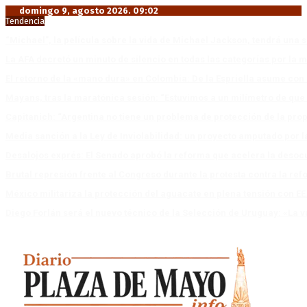
domingo 9, agosto 2026. 09:02
Tendencia
“Michael”, la película sobre la vida de Michael Jackson, tendrá una 
La AFA decretó un minuto de silencio en todas las categorías por la 
El retorno de la «mano dura» en Colombia: De la Espriella asume co
Mayans, tras la maratónica sesión: “Estuvimos a un milímetro de que 
Capitanich: “Argentina no tiene un problema de protección de la pro
Media sanción a la Ley de Inviolabilidad: un proyecto amputado por l
Desalojos exprés: El Senado aprobó la reforma que acelera la deso
Brutal represión frente al Congreso durante la protesta contra la re
México militariza la protección del aguacate en plena tensión con EE
Diego Forlán será el nuevo técnico de la Selección de Uruguay: «La v