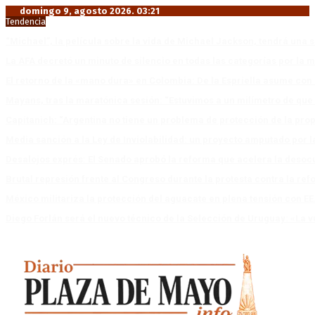
domingo 9, agosto 2026. 03:21
Tendencia
“Michael”, la película sobre la vida de Michael Jackson, tendrá una 
La AFA decretó un minuto de silencio en todas las categorías por la 
El retorno de la «mano dura» en Colombia: De la Espriella asume co
Mayans, tras la maratónica sesión: “Estuvimos a un milímetro de que 
Capitanich: “Argentina no tiene un problema de protección de la pro
Media sanción a la Ley de Inviolabilidad: un proyecto amputado por l
Desalojos exprés: El Senado aprobó la reforma que acelera la deso
Brutal represión frente al Congreso durante la protesta contra la re
México militariza la protección del aguacate en plena tensión con EE
Diego Forlán será el nuevo técnico de la Selección de Uruguay: «La v