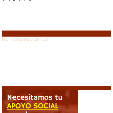
10
11
12
13
14
15
16
17
18
19
20
21
22
23
24
25
26
27
28
29
30
31
« Jul
NOTICIAS RECIENTES
“Michael”, la película sobre la vida de Michael
Jackson, tendrá una secuela
8 agosto, 2026
La AFA decretó un minuto de silencio en todas las
categorías por la muerte de Jorge Messi
8 agosto,
2026
El retorno de la «mano dura» en Colombia: De la
Espriella asume con una agenda de militarización y
ruptura
8 agosto, 2026