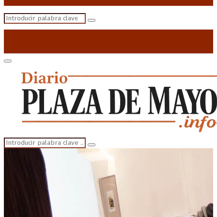
Search
Search
for:
Primary
Menu
Search
Search
for: