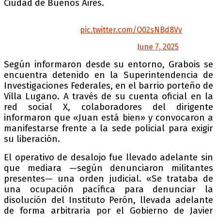
Ciudad de Buenos Aires.
Meteme preso Milei, pero la bandera argentina
no me la sacás.
pic.twitter.com/O02sNBd8Vv
— Juan Grabois (@JuanGrabois)
June 7, 2025
Según informaron desde su entorno, Grabois se
encuentra detenido en la Superintendencia de
Investigaciones Federales, en el barrio porteño de
Villa Lugano. A través de su cuenta oficial en la
red social X, colaboradores del dirigente
informaron que «Juan está bien» y convocaron a
manifestarse frente a la sede policial para exigir
su liberación.
El operativo de desalojo fue llevado adelante sin
que mediara —según denunciaron militantes
presentes— una orden judicial. «Se trataba de
una ocupación pacífica para denunciar la
disolución del Instituto Perón, llevada adelante
de forma arbitraria por el Gobierno de Javier