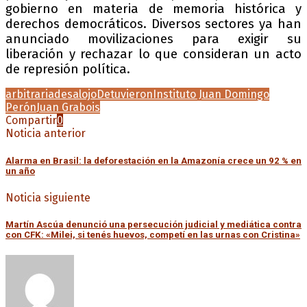
gobierno en materia de memoria histórica y
derechos democráticos. Diversos sectores ya han
anunciado movilizaciones para exigir su
liberación y rechazar lo que consideran un acto
de represión política.
arbitraria
desalojo
Detuvieron
Instituto Juan Domingo
Perón
Juan Grabois
Compartir
0
Noticia anterior
Alarma en Brasil: la deforestación en la Amazonía crece un 92 % en
un año
Noticia siguiente
Martín Ascúa denunció una persecución judicial y mediática contra
con CFK: «Milei, si tenés huevos, competí en las urnas con Cristina»