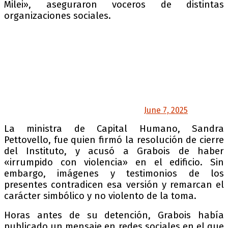
Milei», aseguraron voceros de distintas
organizaciones sociales.
Nos comunicamos; Juan está bien, nos dice que
las víctimas son los excluidos y los pibes sin
hospital, los viejos sin remedios y tantos otros
perjudicados por este modelo; que en un país
donde asesinaron, torturaron y
desaparecieron a una generación, no hay que
llorar por una…
— Juan Grabois (@JuanGrabois)
June 7, 2025
La ministra de Capital Humano, Sandra
Pettovello, fue quien firmó la resolución de cierre
del Instituto, y acusó a Grabois de haber
«irrumpido con violencia» en el edificio. Sin
embargo, imágenes y testimonios de los
presentes contradicen esa versión y remarcan el
carácter simbólico y no violento de la toma.
Horas antes de su detención, Grabois había
publicado un mensaje en redes sociales en el que