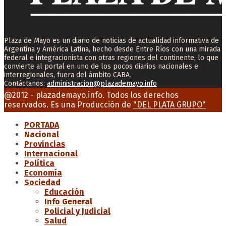
Plaza de Mayo es un diario de noticias de actualidad informativa de
Argentina y América Latina, hecho desde Entre Ríos con una mirada
federal e integracionista con otras regiones del continente, lo que
convierte al portal en uno de los pocos diarios nacionales e
interregionales, fuera del ámbito CABA.
Contáctanos:
administracion@plazademayo.info
Facebook
Twitter
Instagram
Youtube
Email
@2012 - plazademayo.info. Todos los derechos
reservados. Es una Producción de
"DEL PLATA GRUPO"
PORTADA
Nacional
Provincias
Internacional
Política
Economía
Sociedad
Educación
Info General
Policial y Judicial
Salud