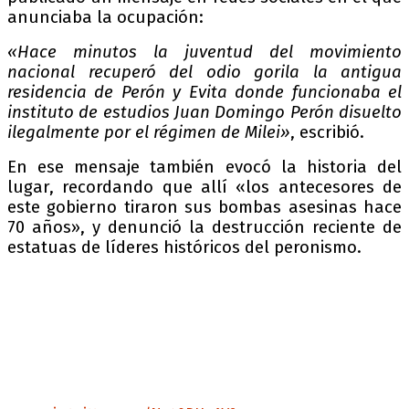
anunciaba la ocupación:
«Hace minutos la juventud del movimiento
nacional recuperó del odio gorila la antigua
residencia de Perón y Evita donde funcionaba el
instituto de estudios Juan Domingo Perón disuelto
ilegalmente por el régimen de Milei»
, escribió.
En ese mensaje también evocó la historia del
lugar, recordando que allí «los antecesores de
este gobierno tiraron sus bombas asesinas hace
70 años», y denunció la destrucción reciente de
estatuas de líderes históricos del peronismo.
⚠️Tras el ingreso al Instituto Juan Domingo
Perón, detuvieron a Juan Grabois: denuncian
que no hubo orden judicial
👉El dirigente social fue aprehendido por
policías de la Ciudad y desde su entorno
aseguran que no hubo orden judicial.