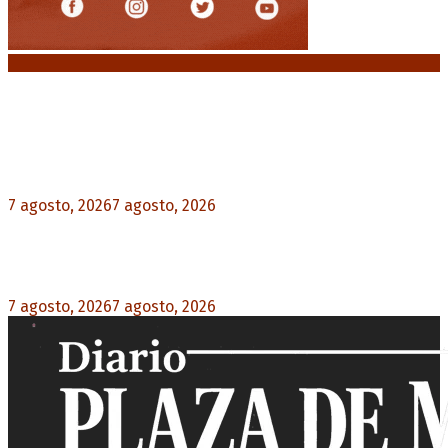
Noticias destacadas
Media sanción a la Ley de Inviolabilidad: un
proyecto amputado por la presión social y el
rechazo federal
7 agosto, 2026
7 agosto, 2026
0
Desalojos exprés: El Senado aprobó la reforma
que acelera la desocupación de inmuebles
7 agosto, 2026
7 agosto, 2026
0