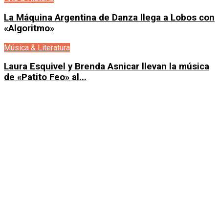
La Máquina Argentina de Danza llega a Lobos con
«Algoritmo»
Música & Literatura
Laura Esquivel y Brenda Asnicar llevan la música
de «Patito Feo» al...