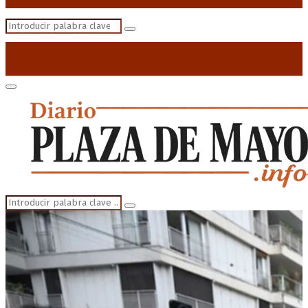
Search
Search
for:
Primary
Menu
Search
Search
for: