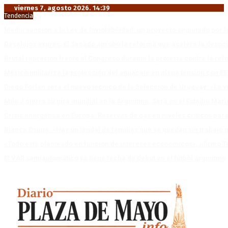
viernes 7, agosto 2026. 14:39
Tendencia
Media sanción a la Ley de Inviolabilidad: un proyecto amputado por l
Desalojos exprés: El Senado aprobó la reforma que acelera la deso
Brutal represión frente al Congreso durante la protesta contra la re
México militariza la protección del aguacate en plena tensión con EE
Diego Forlán será el nuevo técnico de la Selección de Uruguay: «La v
Milo J cierra su gira mundial en la Argentina: Será en el Estadio Mar
Crisis energética en Europa: Reservas de gas en niveles críticos para
Blanca Osuna: «Hay un tendal de familias que se quedan sin trabajo 
«Todo está planteado en función de intereses económicos», afirmó T
El VAR semiautomático ya tiene fecha de debut en el fútbol argentino