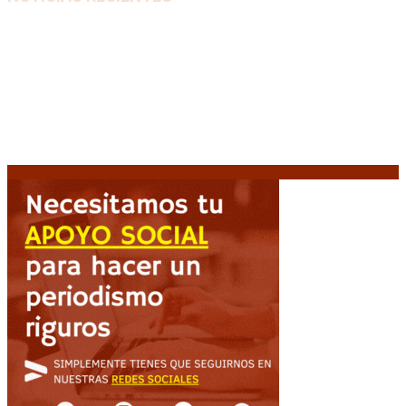
Media sanción a la Ley de Inviolabilidad: un proyecto
amputado por la presión social y el rechazo federal
7
agosto, 2026
Desalojos exprés: El Senado aprobó la reforma que
acelera la desocupación de inmuebles
7 agosto, 2026
Brutal represión frente al Congreso durante la
protesta contra la reforma de la propiedad privada
7 agosto, 2026