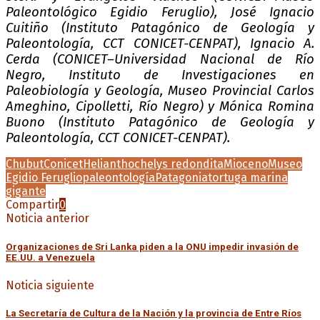
Paleontológico Egidio Feruglio), José Ignacio
Cuitiño (Instituto Patagónico de Geología y
Paleontología, CCT CONICET-CENPAT), Ignacio A.
Cerda (CONICET–Universidad Nacional de Río
Negro, Instituto de Investigaciones en
Paleobiología y Geología, Museo Provincial Carlos
Ameghino, Cipolletti, Río Negro) y Mónica Romina
Buono (Instituto Patagónico de Geología y
Paleontología, CCT CONICET-CENPAT).
Chubut
Conicet
Helianthochelys redondita
Mioceno
Museo
Egidio Feruglio
paleontología
Patagonia
tortuga marina
gigante
Compartir
0
Noticia anterior
Organizaciones de Sri Lanka piden a la ONU impedir invasión de
EE.UU. a Venezuela
Noticia siguiente
La Secretaría de Cultura de la Nación y la provincia de Entre Ríos