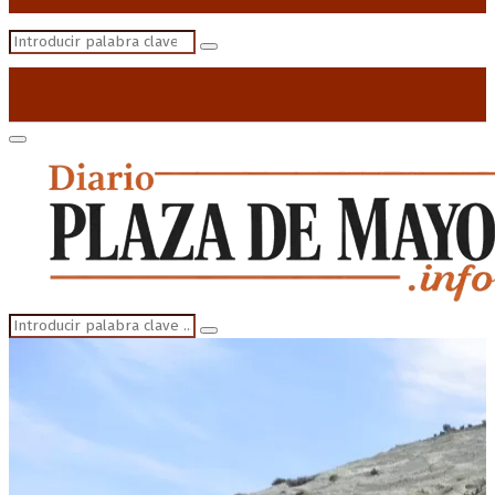
Search
Search
for:
Primary
Menu
Search
Search
for: