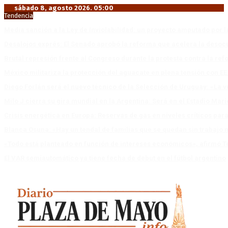
sábado 8, agosto 2026. 05:00
Tendencia
Media sanción a la Ley de Inviolabilidad: un proyecto amputado por l
Desalojos exprés: El Senado aprobó la reforma que acelera la deso
Brutal represión frente al Congreso durante la protesta contra la re
México militariza la protección del aguacate en plena tensión con EE
Diego Forlán será el nuevo técnico de la Selección de Uruguay: «La v
Milo J cierra su gira mundial en la Argentina: Será en el Estadio Mar
Crisis energética en Europa: Reservas de gas en niveles críticos para
Blanca Osuna: «Hay un tendal de familias que se quedan sin trabajo 
«Todo está planteado en función de intereses económicos», afirmó T
El VAR semiautomático ya tiene fecha de debut en el fútbol argentino