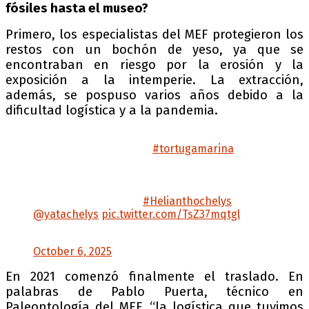
fósiles hasta el museo?
Primero, los especialistas del MEF protegieron los
restos con un bochón de yeso, ya que se
encontraban en riesgo por la erosión y la
exposición a la intemperie. La extracción,
además, se pospuso varios años debido a la
dificultad logística y a la pandemia.
El viernes realizamos la presentación formal
de la nueva especie de
#tortugamarina
gigante
descubierta en Chubut (Patagonia, Argentina)
🐢🌊
Gracias a todo el público que compartió esta
noticia con nosotros!
#Helianthochelys
@yatachelys
pic.twitter.com/TsZ37mqtgl
— MuseoEgidioFeruglio (@mefpatagonia)
October 6, 2025
En 2021 comenzó finalmente el traslado. En
palabras de Pablo Puerta, técnico en
Paleontología del MEF, “la logística que tuvimos