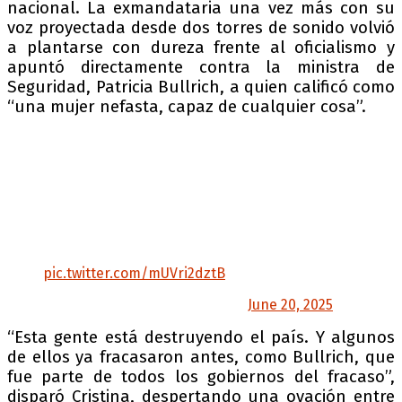
nacional. La exmandataria una vez más con su
voz proyectada desde dos torres de sonido volvió
a plantarse con dureza frente al oficialismo y
apuntó directamente contra la ministra de
Seguridad, Patricia Bullrich, a quien calificó como
“una mujer nefasta, capaz de cualquier cosa”.
“En el peronismo teníamos dos fechas: el Día
de la Lealtad y el Día de la Militancia, y lo que
será a partir de ahora, el 18 de junio, que fue el
día de la dignidad de un pueblo que no se calla
cuando se lo quieren llevar puesto y proscribir
a su dirigente”.
Máximo Kirchner en…
pic.twitter.com/mUVri2dztB
— La Cámpora (@la_campora)
June 20, 2025
“Esta gente está destruyendo el país. Y algunos
de ellos ya fracasaron antes, como Bullrich, que
fue parte de todos los gobiernos del fracaso”,
disparó Cristina, despertando una ovación entre