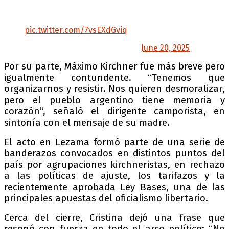
Día de la Bandera en Parque Lezama, como
siempre, bancando a Cristina ✌🏽
pic.twitter.com/7vsEXdGviq
— La Cámpora (@la_campora)
June 20, 2025
Por su parte, Máximo Kirchner fue más breve pero
igualmente contundente. “Tenemos que
organizarnos y resistir. Nos quieren desmoralizar,
pero el pueblo argentino tiene memoria y
corazón”, señaló el dirigente camporista, en
sintonía con el mensaje de su madre.
El acto en Lezama formó parte de una serie de
banderazos convocados en distintos puntos del
país por agrupaciones kirchneristas, en rechazo
a las políticas de ajuste, los tarifazos y la
recientemente aprobada Ley Bases, una de las
principales apuestas del oficialismo libertario.
Cerca del cierre, Cristina dejó una frase que
resonó con fuerza en todo el arco político: “No