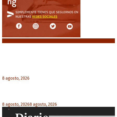
Noticias destacadas
El retorno de la «mano dura» en Colombia: De la
Espriella asume con una agenda de militarización
y ruptura
8 agosto, 2026
0
Mayans, tras la maratónica sesión: “Estuvimos a
un milímetro de que se caiga la ley completa”
8 agosto, 2026
8 agosto, 2026
0