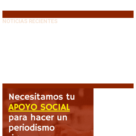
31
« Jul
NOTICIAS RECIENTES
El retorno de la «mano dura» en Colombia: De la
Espriella asume con una agenda de militarización y
ruptura
8 agosto, 2026
Mayans, tras la maratónica sesión: “Estuvimos a un
milímetro de que se caiga la ley completa”
8 agosto,
2026
Capitanich: “Argentina no tiene un problema de
protección de la propiedad, sino de acceso”
8
agosto, 2026