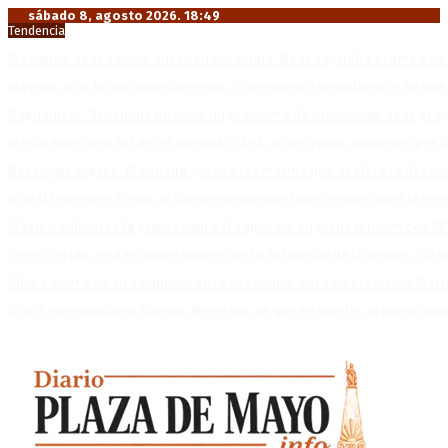
sábado 8, agosto 2026. 18:49
Tendencia
El retorno de la «mano dura» en Colombia: De la Espriella asume co
Mayans, tras la maratónica sesión: “Estuvimos a un milímetro de que 
Capitanich: “Argentina no tiene un problema de protección de la pro
Media sanción a la Ley de Inviolabilidad: un proyecto amputado por l
Desalojos exprés: El Senado aprobó la reforma que acelera la deso
Brutal represión frente al Congreso durante la protesta contra la re
México militariza la protección del aguacate en plena tensión con EE
Diego Forlán será el nuevo técnico de la Selección de Uruguay: «La v
Milo J cierra su gira mundial en la Argentina: Será en el Estadio Mar
Crisis energética en Europa: Reservas de gas en niveles críticos para