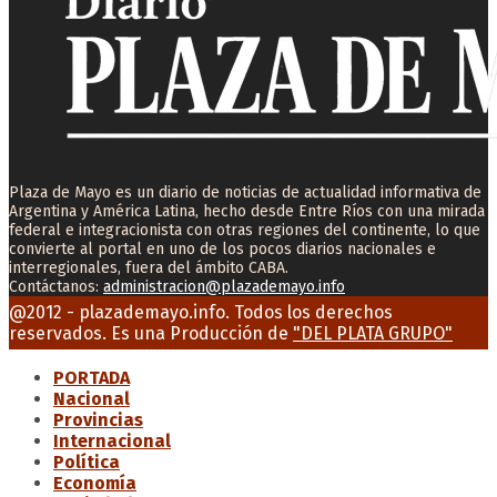
Plaza de Mayo es un diario de noticias de actualidad informativa de
Argentina y América Latina, hecho desde Entre Ríos con una mirada
federal e integracionista con otras regiones del continente, lo que
convierte al portal en uno de los pocos diarios nacionales e
interregionales, fuera del ámbito CABA.
Contáctanos:
administracion@plazademayo.info
Facebook
Twitter
Instagram
Youtube
Email
@2012 - plazademayo.info. Todos los derechos
reservados. Es una Producción de
"DEL PLATA GRUPO"
PORTADA
Nacional
Provincias
Internacional
Política
Economía