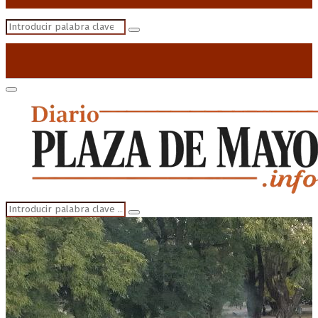
Search
Search
for:
Primary
Menu
Search
Search
for: