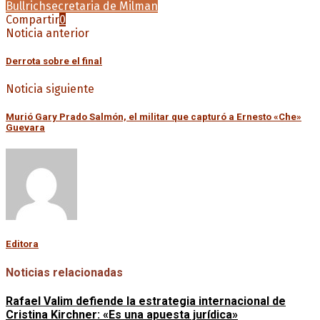
Bullrich
secretaria de Milman
Compartir
0
Noticia anterior
Derrota sobre el final
Noticia siguiente
Murió Gary Prado Salmón, el militar que capturó a Ernesto «Che»
Guevara
Editora
Noticias relacionadas
Rafael Valim defiende la estrategia internacional de
Cristina Kirchner: «Es una apuesta jurídica»