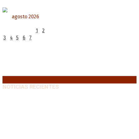
agosto 2026
L
M
X
J
V
S
D
1
2
3
4
5
6
7
8
9
10
11
12
13
14
15
16
17
18
19
20
21
22
23
24
25
26
27
28
29
30
31
« Jul
NOTICIAS RECIENTES
Media sanción a la Ley de Inviolabilidad: un proyecto
amputado por la presión social y el rechazo federal
7
agosto, 2026
Desalojos exprés: El Senado aprobó la reforma que
acelera la desocupación de inmuebles
7 agosto, 2026
Brutal represión frente al Congreso durante la
protesta contra la reforma de la propiedad privada