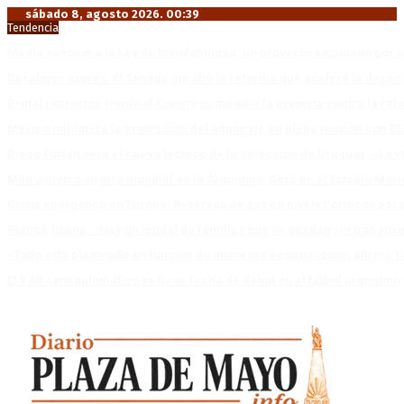
sábado 8, agosto 2026. 00:39
Tendencia
Media sanción a la Ley de Inviolabilidad: un proyecto amputado por l
Desalojos exprés: El Senado aprobó la reforma que acelera la deso
Brutal represión frente al Congreso durante la protesta contra la re
México militariza la protección del aguacate en plena tensión con EE
Diego Forlán será el nuevo técnico de la Selección de Uruguay: «La v
Milo J cierra su gira mundial en la Argentina: Será en el Estadio Mar
Crisis energética en Europa: Reservas de gas en niveles críticos para
Blanca Osuna: «Hay un tendal de familias que se quedan sin trabajo 
«Todo está planteado en función de intereses económicos», afirmó T
El VAR semiautomático ya tiene fecha de debut en el fútbol argentino