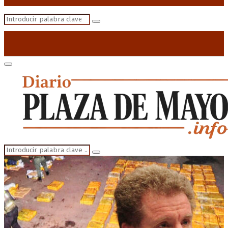
Search
Search
for:
Primary
Menu
Search
Search
for: