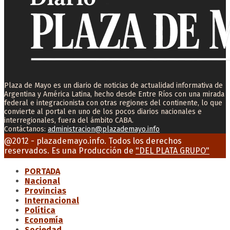
Plaza de Mayo es un diario de noticias de actualidad informativa de
Argentina y América Latina, hecho desde Entre Ríos con una mirada
federal e integracionista con otras regiones del continente, lo que
convierte al portal en uno de los pocos diarios nacionales e
interregionales, fuera del ámbito CABA.
Contáctanos:
administracion@plazademayo.info
Facebook
Twitter
Instagram
Youtube
Email
@2012 - plazademayo.info. Todos los derechos
reservados. Es una Producción de
"DEL PLATA GRUPO"
PORTADA
Nacional
Provincias
Internacional
Política
Economía
Sociedad