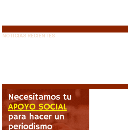
17
18
19
20
21
22
23
24
25
26
27
28
29
30
31
« Jul
NOTICIAS RECIENTES
El VAR semiautomático ya tiene fecha de debut en el
fútbol argentino
5 agosto, 2026
Carlos Beguerie se prepara para celebrar sus 114
años con tradición, gastronomía y shows
5 agosto,
2026
El regreso de un Papa: León XIV visitará la Argentina
tras cuatro décadas
5 agosto, 2026