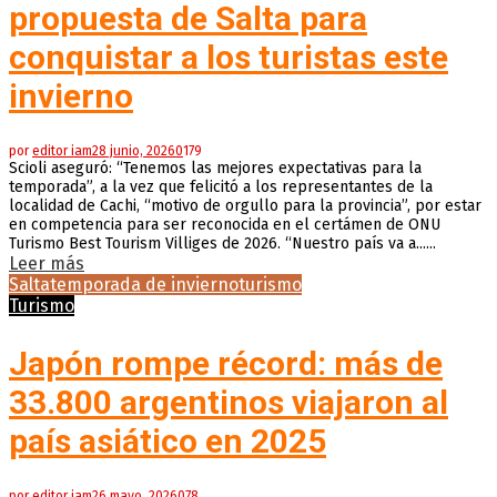
propuesta de Salta para
conquistar a los turistas este
invierno
por
editor iam
28 junio, 2026
0
179
Scioli aseguró: “Tenemos las mejores expectativas para la
temporada”, a la vez que felicitó a los representantes de la
localidad de Cachi, “motivo de orgullo para la provincia”, por estar
en competencia para ser reconocida en el certámen de ONU
Turismo Best Tourism Villiges de 2026. “Nuestro país va a......
Leer más
Salta
temporada de invierno
turismo
Turismo
Japón rompe récord: más de
33.800 argentinos viajaron al
país asiático en 2025
por
editor iam
26 mayo, 2026
0
78