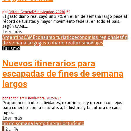
por
Editora General
25 noviembre, 2025
0
159
El gasto diario real cayó un 3,7% en el fin de semana largo pese al
récord de turistas y mayor movimiento federal en todo el país,
según CAME....
Leer más
Argentina
CAME
consumo turístico
economías regionales
fin
de semana largo
gasto diario real
turismo
Viajes
Turismo
Nuevos itinerarios para
escapadas de fines de semana
largos
por
editor iam
11 noviembre, 2025
0
237
Proponen disfrutar actividades, experiencias y ofrecen consejos
para conectar con la naturaleza, la historia y la cultura de cada
lugar....
Leer más
fin de semana largo
itinerarios
turismo
Paginación
1
2
…
14