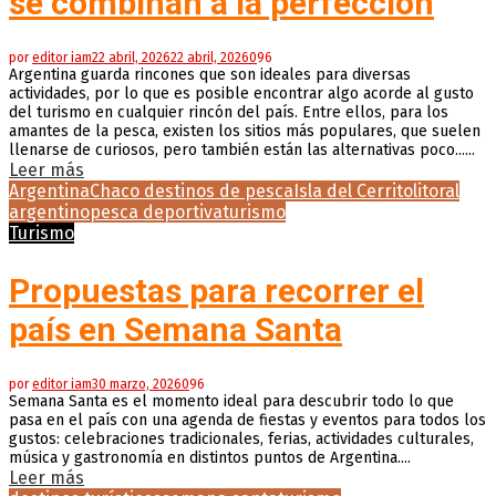
se combinan a la perfección
por
editor iam
22 abril, 2026
22 abril, 2026
0
96
Argentina guarda rincones que son ideales para diversas
actividades, por lo que es posible encontrar algo acorde al gusto
del turismo en cualquier rincón del país. Entre ellos, para los
amantes de la pesca, existen los sitios más populares, que suelen
llenarse de curiosos, pero también están las alternativas poco......
Leer más
Argentina
Chaco destinos de pesca
Isla del Cerrito
litoral
argentino
pesca deportiva
turismo
Turismo
Propuestas para recorrer el
país en Semana Santa
por
editor iam
30 marzo, 2026
0
96
Semana Santa es el momento ideal para descubrir todo lo que
pasa en el país con una agenda de fiestas y eventos para todos los
gustos: celebraciones tradicionales, ferias, actividades culturales,
música y gastronomía en distintos puntos de Argentina....
Leer más