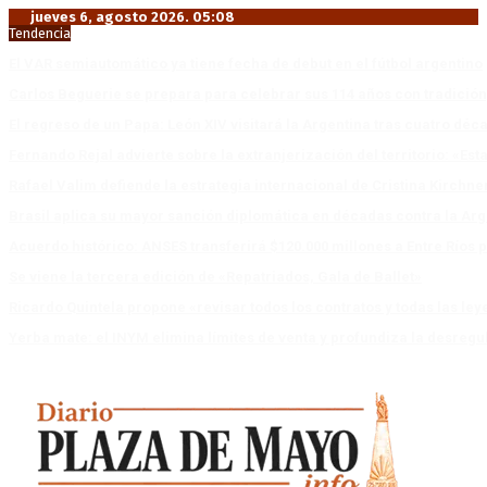
jueves 6, agosto 2026. 05:08
Tendencia
El VAR semiautomático ya tiene fecha de debut en el fútbol argentino
Carlos Beguerie se prepara para celebrar sus 114 años con tradició
El regreso de un Papa: León XIV visitará la Argentina tras cuatro déc
Fernando Rejal advierte sobre la extranjerización del territorio: «E
Rafael Valim defiende la estrategia internacional de Cristina Kirchne
Brasil aplica su mayor sanción diplomática en décadas contra la Arg
Acuerdo histórico: ANSES transferirá $120.000 millones a Entre Ríos po
Se viene la tercera edición de «Repatriados, Gala de Ballet»
Ricardo Quintela propone «revisar todos los contratos y todas las ley
Yerba mate: el INYM elimina límites de venta y profundiza la desregu