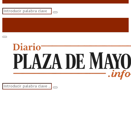
Search
Search
for:
Primary
Menu
Search
Search
for: