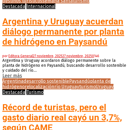
destinos turísticos
semana santa
turismo
Destacada
Internacional
Argentina y Uruguay acuerdan
diálogo permanente por planta
de hidrógeno en Paysandú
por
Editora General
27 noviembre, 2025
27 noviembre, 2025
0
146
Argentina y Uruguay acordaron diálogo permanente sobre la
planta de hidrógeno en Paysandú, buscando desarrollo sostenible
y cuidado del río....
Leer más
Argentina
desarrollo sostenible
Paysandú
planta de
hidrógeno
relocalización
río Uruguay
turismo
Uruguay
Destacada
Turismo
Récord de turistas, pero el
gasto diario real cayó un 3,7%,
según CAME