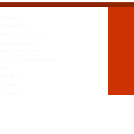
n una agenda…
se caiga la ley…
piedad, sino de acceso”
a presión social y…
cupación de inmuebles
forma de la propiedad privada
.UU.
uelta de la…
io Alberto…
 el invierno