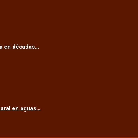
ca en décadas…
tural en aguas…