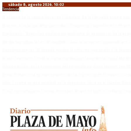
sábado 8, agosto 2026. 10:02
Tendencia
El retorno de la «mano dura» en Colombia: De la Espriella asume co
Mayans, tras la maratónica sesión: “Estuvimos a un milímetro de que 
Capitanich: “Argentina no tiene un problema de protección de la pro
Media sanción a la Ley de Inviolabilidad: un proyecto amputado por l
Desalojos exprés: El Senado aprobó la reforma que acelera la deso
Brutal represión frente al Congreso durante la protesta contra la re
México militariza la protección del aguacate en plena tensión con EE
Diego Forlán será el nuevo técnico de la Selección de Uruguay: «La v
Milo J cierra su gira mundial en la Argentina: Será en el Estadio Mar
Crisis energética en Europa: Reservas de gas en niveles críticos para