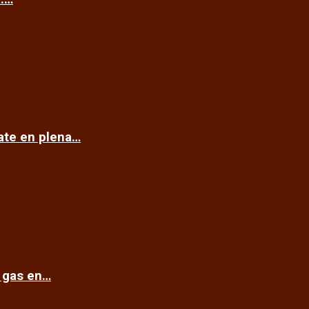
cate en plena…
e gas en…