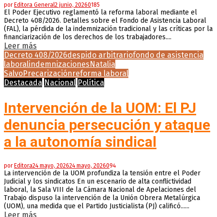
por
Editora General
2 junio, 2026
0
185
El Poder Ejecutivo reglamentó la reforma laboral mediante el
Decreto 408/2026. Detalles sobre el Fondo de Asistencia Laboral
(FAL), la pérdida de la indemnización tradicional y las críticas por la
financiarización de los derechos de los trabajadores....
Leer más
Decreto 408/2026
despido arbitrario
fondo de asistencia
laboral
indemnizaciones
Natalia
Salvo
Precarización
reforma laboral
Destacada
Nacional
Política
Intervención de la UOM: El PJ
denuncia persecución y ataque
a la autonomía sindical
por
Editora
24 mayo, 2026
24 mayo, 2026
0
94
La intervención de la UOM profundiza la tensión entre el Poder
Judicial y los sindicatos En un escenario de alta conflictividad
laboral, la Sala VIII de la Cámara Nacional de Apelaciones del
Trabajo dispuso la intervención de la Unión Obrera Metalúrgica
(UOM), una medida que el Partido Justicialista (PJ) calificó......
Leer más