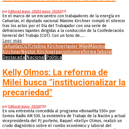
por
Editora
3 mayo, 2026
3 mayo, 2026
0
311
En el marco de un encuentro con trabajadores de la energía en
Cañuelas, el diputado nacional Máximo Kirchner rompió el silencio
tras los actos por el Día del Trabajador con una serie de
definiciones tajantes dirigidas a la conducción de la Confederación
General del Trabajo (CGT). Con un tono de......
Leer más
Cañuelas
CGT
Cristina Kirchner
Javier Milei
Máximo
Kirchner
Néstor Kirchner
peronismo
reforma laboral
Destacada
Nacional
Política
Kelly Olmos: La reforma de
Milei busca “institucionalizar la
precariedad”
por
Editora
1 mayo, 2026
0
120
En una entrevista concedida al programa «Bonavitta 530» por
Somos Radio AM 530, la exministra de Trabajo de la Nación y actual
vicepresidenta del PJ porteño, Raquel «Kelly» Olmos, realizó un
crudo diagnóstico sobre el rumbo económico y laboral del