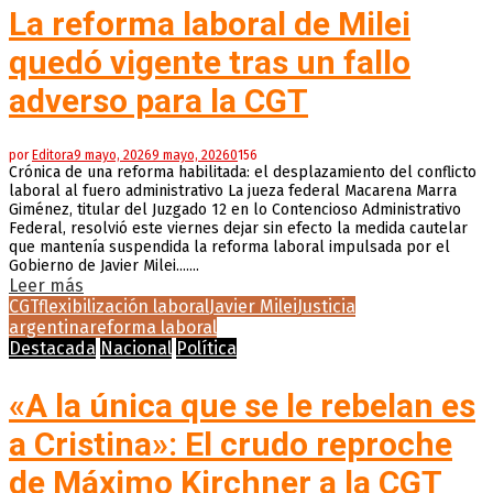
La reforma laboral de Milei
quedó vigente tras un fallo
adverso para la CGT
por
Editora
9 mayo, 2026
9 mayo, 2026
0
156
Crónica de una reforma habilitada: el desplazamiento del conflicto
laboral al fuero administrativo La jueza federal Macarena Marra
Giménez, titular del Juzgado 12 en lo Contencioso Administrativo
Federal, resolvió este viernes dejar sin efecto la medida cautelar
que mantenía suspendida la reforma laboral impulsada por el
Gobierno de Javier Milei.......
Leer más
CGT
flexibilización laboral
Javier Milei
Justicia
argentina
reforma laboral
Destacada
Nacional
Política
«A la única que se le rebelan es
a Cristina»: El crudo reproche
de Máximo Kirchner a la CGT