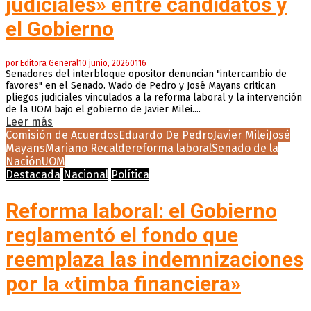
judiciales» entre candidatos y
el Gobierno
por
Editora General
10 junio, 2026
0
116
Senadores del interbloque opositor denuncian "intercambio de
favores" en el Senado. Wado de Pedro y José Mayans critican
pliegos judiciales vinculados a la reforma laboral y la intervención
de la UOM bajo el gobierno de Javier Milei....
Leer más
Comisión de Acuerdos
Eduardo De Pedro
Javier Milei
José
Mayans
Mariano Recalde
reforma laboral
Senado de la
Nación
UOM
Destacada
Nacional
Política
Reforma laboral: el Gobierno
reglamentó el fondo que
reemplaza las indemnizaciones
por la «timba financiera»