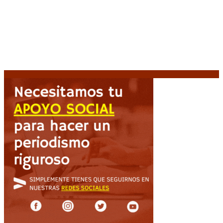
amputado por la presión social y el rechazo federal
7
agosto, 2026
Desalojos exprés: El Senado aprobó la reforma que
acelera la desocupación de inmuebles
7 agosto, 2026
Brutal represión frente al Congreso durante la
protesta contra la reforma de la propiedad privada
7 agosto, 2026