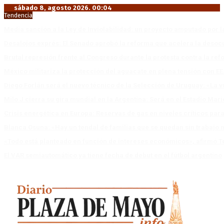
sábado 8, agosto 2026. 00:04
Tendencia
Media sanción a la Ley de Inviolabilidad: un proyecto amputado por l
Desalojos exprés: El Senado aprobó la reforma que acelera la deso
Brutal represión frente al Congreso durante la protesta contra la re
México militariza la protección del aguacate en plena tensión con EE
Diego Forlán será el nuevo técnico de la Selección de Uruguay: «La v
Milo J cierra su gira mundial en la Argentina: Será en el Estadio Mar
Crisis energética en Europa: Reservas de gas en niveles críticos para
Blanca Osuna: «Hay un tendal de familias que se quedan sin trabajo 
«Todo está planteado en función de intereses económicos», afirmó T
El VAR semiautomático ya tiene fecha de debut en el fútbol argentino