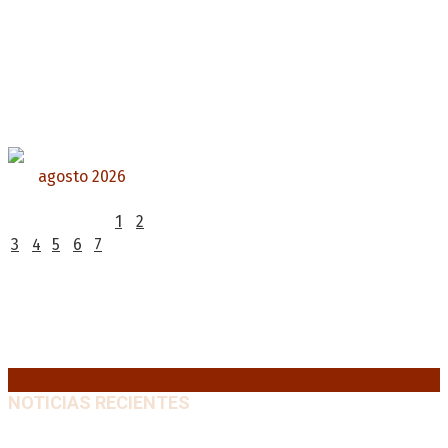
agosto 2026
L
M
X
J
V
S
D
1
2
3
4
5
6
7
8
9
10
11
12
13
14
15
16
17
18
19
20
21
22
23
24
25
26
27
28
29
30
31
« Jul
NOTICIAS RECIENTES
Media sanción a la Ley de Inviolabilidad: un proyecto