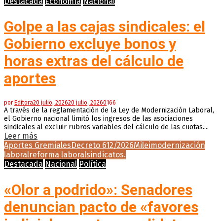
Destacada
Economía
Nacional
Golpe a las cajas sindicales: el
Gobierno excluye bonos y
horas extras del cálculo de
aportes
por
Editora
20 julio, 2026
20 julio, 2026
0
166
A través de la reglamentación de la Ley de Modernización Laboral,
el Gobierno nacional limitó los ingresos de las asociaciones
sindicales al excluir rubros variables del cálculo de las cuotas....
Leer más
Aportes Gremiales
Decreto 612/2026
Milei
modernización
laboral
reforma laboral
sindicatos.
Destacada
Nacional
Política
«Olor a podrido»: Senadores
denuncian pacto de «favores