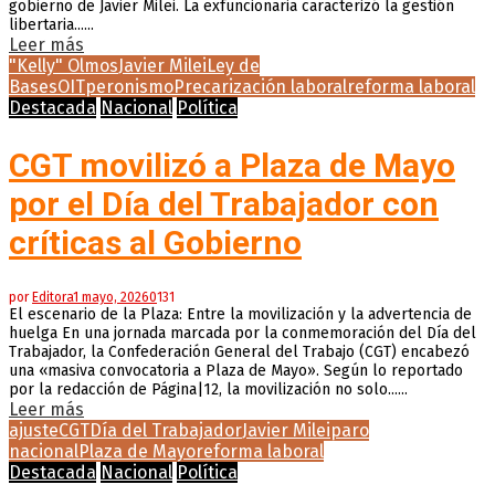
gobierno de Javier Milei. La exfuncionaria caracterizó la gestión
libertaria......
Leer más
"Kelly" Olmos
Javier Milei
Ley de
Bases
OIT
peronismo
Precarización laboral
reforma laboral
Destacada
Nacional
Política
CGT movilizó a Plaza de Mayo
por el Día del Trabajador con
críticas al Gobierno
por
Editora
1 mayo, 2026
0
131
El escenario de la Plaza: Entre la movilización y la advertencia de
huelga En una jornada marcada por la conmemoración del Día del
Trabajador, la Confederación General del Trabajo (CGT) encabezó
una «masiva convocatoria a Plaza de Mayo». Según lo reportado
por la redacción de Página|12, la movilización no solo......
Leer más
ajuste
CGT
Día del Trabajador
Javier Milei
paro
nacional
Plaza de Mayo
reforma laboral
Destacada
Nacional
Política