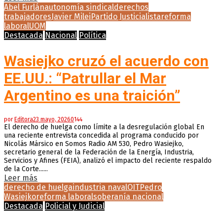
Abel Furlán
autonomía sindical
derechos
trabajadores
Javier Milei
Partido Justicialista
reforma
laboral
UOM
Destacada
Nacional
Política
Wasiejko cruzó el acuerdo con
EE.UU.: “Patrullar el Mar
Argentino es una traición”
por
Editora
23 mayo, 2026
0
144
El derecho de huelga como límite a la desregulación global En
una reciente entrevista concedida al programa conducido por
Nicolás Mársico en Somos Radio AM 530, Pedro Wasiejko,
secretario general de la Federación de la Energía, Industria,
Servicios y Afines (FEIA), analizó el impacto del reciente respaldo
de la Corte......
Leer más
derecho de huelga
industria naval
OIT
Pedro
Wasiejko
reforma laboral
soberanía nacional
Destacada
Policial y Judicial