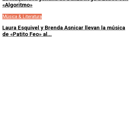
«Algoritmo»
Música & Literatura
Laura Esquivel y Brenda Asnicar llevan la música
de «Patito Feo» al...