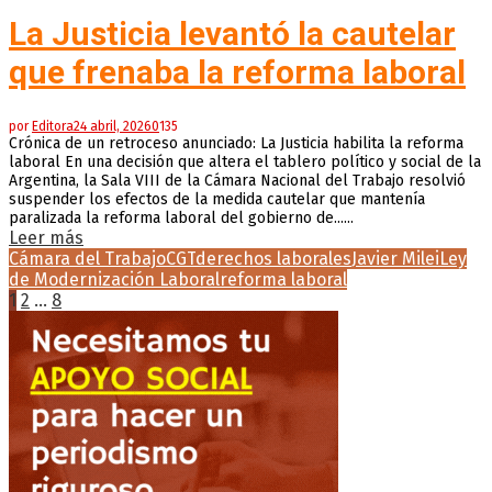
La Justicia levantó la cautelar
que frenaba la reforma laboral
por
Editora
24 abril, 2026
0
135
Crónica de un retroceso anunciado: La Justicia habilita la reforma
laboral En una decisión que altera el tablero político y social de la
Argentina, la Sala VIII de la Cámara Nacional del Trabajo resolvió
suspender los efectos de la medida cautelar que mantenía
paralizada la reforma laboral del gobierno de......
Leer más
Cámara del Trabajo
CGT
derechos laborales
Javier Milei
Ley
de Modernización Laboral
reforma laboral
Paginación
1
2
…
8
de
entradas