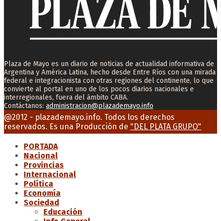
Plaza de Mayo es un diario de noticias de actualidad informativa de
Argentina y América Latina, hecho desde Entre Ríos con una mirada
federal e integracionista con otras regiones del continente, lo que
convierte al portal en uno de los pocos diarios nacionales e
interregionales, fuera del ámbito CABA.
Contáctanos:
administracion@plazademayo.info
Facebook
Twitter
Instagram
Youtube
Email
@2012 - plazademayo.info. Todos los derechos
reservados. Es una Producción de
"DEL PLATA GRUPO"
PORTADA
Nacional
Provincias
Internacional
Política
Economía
Sociedad
Educación