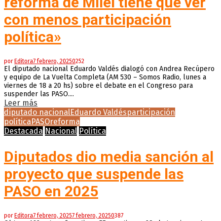
reforma de Milei tiene que ver
con menos participación
política»
por
Editora
7 febrero, 2025
0
252
El diputado nacional Eduardo Valdés dialogó con Andrea Recúpero
y equipo de La Vuelta Completa (AM 530 – Somos Radio, lunes a
viernes de 18 a 20 hs) sobre el debate en el Congreso para
suspender las PASO....
Leer más
diputado nacional
Eduardo Valdés
participación
política
PASO
reforma
Destacada
Nacional
Política
Diputados dio media sanción al
proyecto que suspende las
PASO en 2025
por
Editora
7 febrero, 2025
7 febrero, 2025
0
387