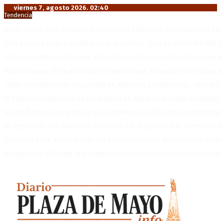
viernes 7, agosto 2026. 02:40
Tendencia
Diego Forlán será el nuevo técnico de la Selección de Uruguay: «La v
Milo J cierra su gira mundial en la Argentina: Será en el Estadio Mar
Crisis energética en Europa: Reservas de gas en niveles críticos para
Blanca Osuna: «Hay un tendal de familias que se quedan sin trabajo 
«Todo está planteado en función de intereses económicos», afirmó T
El VAR semiautomático ya tiene fecha de debut en el fútbol argentino
Carlos Beguerie se prepara para celebrar sus 114 años con tradició
El regreso de un Papa: León XIV visitará la Argentina tras cuatro déc
Fernando Rejal advierte sobre la extranjerización del territorio: «E
Rafael Valim defiende la estrategia internacional de Cristina Kirchne