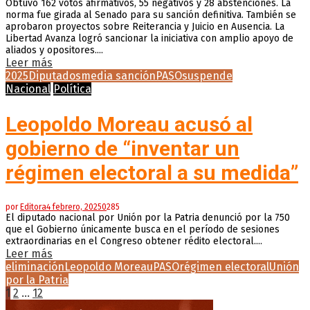
Obtuvo 162 votos afirmativos, 55 negativos y 28 abstenciones. La
norma fue girada al Senado para su sanción definitiva. También se
aprobaron proyectos sobre Reiterancia y Juicio en Ausencia. La
Libertad Avanza logró sancionar la iniciativa con amplio apoyo de
aliados y opositores....
Leer más
2025
Diputados
media sanción
PASO
suspende
Nacional
Política
Leopoldo Moreau acusó al
gobierno de “inventar un
régimen electoral a su medida”
por
Editora
4 febrero, 2025
0
285
El diputado nacional por Unión por la Patria denunció por la 750
que el Gobierno únicamente busca en el período de sesiones
extraordinarias en el Congreso obtener rédito electoral....
Leer más
eliminación
Leopoldo Moreau
PASO
régimen electoral
Unión
por la Patria
Paginación
1
2
…
12