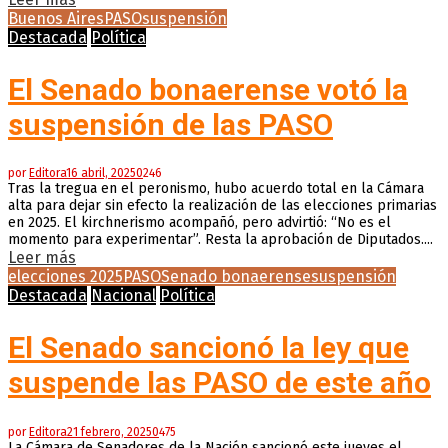
Buenos Aires
PASO
suspensión
Destacada
Política
El Senado bonaerense votó la
suspensión de las PASO
por
Editora
16 abril, 2025
0
246
Tras la tregua en el peronismo, hubo acuerdo total en la Cámara
alta para dejar sin efecto la realización de las elecciones primarias
en 2025. El kirchnerismo acompañó, pero advirtió: “No es el
momento para experimentar”. Resta la aprobación de Diputados....
Leer más
elecciones 2025
PASO
Senado bonaerense
suspensión
Destacada
Nacional
Política
El Senado sancionó la ley que
suspende las PASO de este año
por
Editora
21 febrero, 2025
0
475
La Cámara de Senadores de la Nación sancionó este jueves el