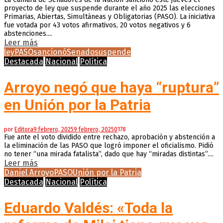
proyecto de ley que suspende durante el año 2025 las elecciones
Primarias, Abiertas, Simultáneas y Obligatorias (PASO). La iniciativa
fue votada por 43 votos afirmativos, 20 votos negativos y 6
abstenciones....
Leer más
ley
PASO
sancionó
Senado
suspende
Destacada
Nacional
Política
Arroyo negó que haya “ruptura”
en Unión por la Patria
por
Editora
9 febrero, 2025
9 febrero, 2025
0
178
Fue ante el voto dividido entre rechazo, aprobación y abstención a
la eliminación de las PASO que logró imponer el oficialismo. Pidió
no tener “una mirada fatalista”, dado que hay “miradas distintas”....
Leer más
Daniel Arroyo
PASO
Unión por la Patria
Destacada
Nacional
Política
Eduardo Valdés: «Toda la