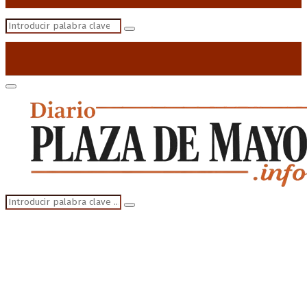
Search
Search
for:
Primary
Menu
Search
Search
for: