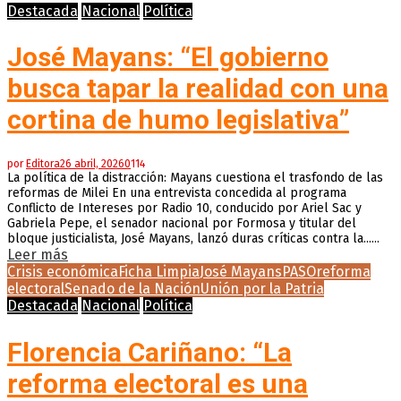
Destacada
Nacional
Política
José Mayans: “El gobierno
busca tapar la realidad con una
cortina de humo legislativa”
por
Editora
26 abril, 2026
0
114
La política de la distracción: Mayans cuestiona el trasfondo de las
reformas de Milei En una entrevista concedida al programa
Conflicto de Intereses por Radio 10, conducido por Ariel Sac y
Gabriela Pepe, el senador nacional por Formosa y titular del
bloque justicialista, José Mayans, lanzó duras críticas contra la......
Leer más
Crisis económica
Ficha Limpia
José Mayans
PASO
reforma
electoral
Senado de la Nación
Unión por la Patria
Destacada
Nacional
Política
Florencia Cariñano: “La
reforma electoral es una