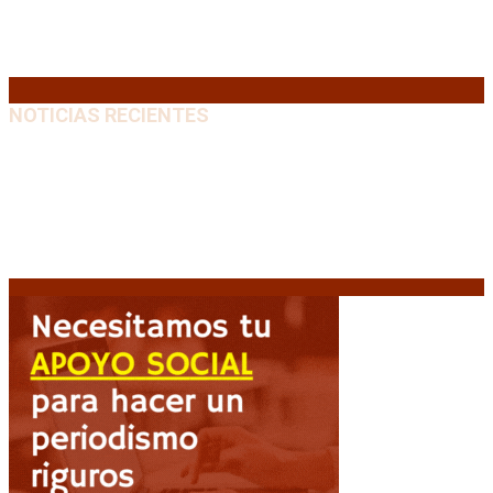
24
25
26
27
28
29
30
31
« Jul
NOTICIAS RECIENTES
Diego Forlán será el nuevo técnico de la Selección de
Uruguay: «La vuelta de la leyenda»
6 agosto, 2026
Milo J cierra su gira mundial en la Argentina: Será en
el Estadio Mario Alberto Kempes
6 agosto, 2026
Crisis energética en Europa: Reservas de gas en
niveles críticos para el invierno
6 agosto, 2026