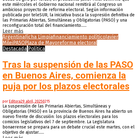
este miércoles el Gobierno nacional remitirá al Congreso un
ambicioso proyecto de reforma electoral. Según información
publicada por teleSUR, la iniciativa busca la supresión definitiva de
las Primarias Abiertas, Simultáneas y Obligatorias (PASO) y una
reconfiguración total del financiamiento......
Leer más
Argentina
Ficha Limpia
financiamiento político
Javier
Milei
PASO
Plaza de Mayo
reforma electoral
Destacada
Política
Tras la suspensión de las PASO
en Buenos Aires, comienza la
puja por los plazos electorales
por
Editora
29 abril, 2025
0
215
La suspensión de las Primarias Abiertas, Simultáneas y
Obligatorias (PASO) en la provincia de Buenos Aires ha abierto un
nuevo frente de discusión: los plazos electorales para los
comicios legislativos del 7 de septiembre. La Legislatura
bonaerense se prepara para un debate crucial este martes, con el
objetivo de ajustar......
Leer más