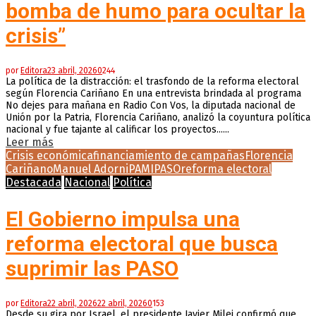
bomba de humo para ocultar la
crisis”
por
Editora
23 abril, 2026
0
244
La política de la distracción: el trasfondo de la reforma electoral
según Florencia Cariñano En una entrevista brindada al programa
No dejes para mañana en Radio Con Vos, la diputada nacional de
Unión por la Patria, Florencia Cariñano, analizó la coyuntura política
nacional y fue tajante al calificar los proyectos......
Leer más
Crisis económica
financiamiento de campañas
Florencia
Cariñano
Manuel Adorni
PAMI
PASO
reforma electoral
Destacada
Nacional
Política
El Gobierno impulsa una
reforma electoral que busca
suprimir las PASO
por
Editora
22 abril, 2026
22 abril, 2026
0
153
Desde su gira por Israel, el presidente Javier Milei confirmó que