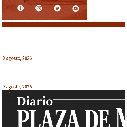
Noticias destacadas
Emergencia en Canadá: incendios forestales
obligan a evacuar a más de 20.000 personas
9 agosto, 2026
0
Heller apuntó contra el Gobierno: “Busca destruir
el Estado desde adentro”
9 agosto, 2026
0