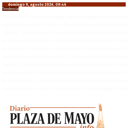
domingo 9, agosto 2026. 09:46
Tendencia
Emergencia en Canadá: incendios forestales obligan a evacuar a má
Heller apuntó contra el Gobierno: “Busca destruir el Estado desde ad
“Michael”, la película sobre la vida de Michael Jackson, tendrá una 
La AFA decretó un minuto de silencio en todas las categorías por la 
El retorno de la «mano dura» en Colombia: De la Espriella asume co
Mayans, tras la maratónica sesión: “Estuvimos a un milímetro de que 
Capitanich: “Argentina no tiene un problema de protección de la pro
Media sanción a la Ley de Inviolabilidad: un proyecto amputado por l
Desalojos exprés: El Senado aprobó la reforma que acelera la deso
Brutal represión frente al Congreso durante la protesta contra la re