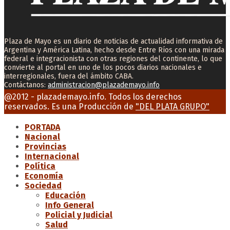
Plaza de Mayo es un diario de noticias de actualidad informativa de
Argentina y América Latina, hecho desde Entre Ríos con una mirada
federal e integracionista con otras regiones del continente, lo que
convierte al portal en uno de los pocos diarios nacionales e
interregionales, fuera del ámbito CABA.
Contáctanos:
administracion@plazademayo.info
Facebook
Twitter
Instagram
Youtube
Email
@2012 - plazademayo.info. Todos los derechos
reservados. Es una Producción de
"DEL PLATA GRUPO"
PORTADA
Nacional
Provincias
Internacional
Política
Economía
Sociedad
Educación
Info General
Policial y Judicial
Salud