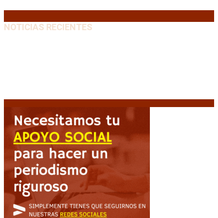
« Jul
NOTICIAS RECIENTES
Emergencia en Canadá: incendios forestales obligan
a evacuar a más de 20.000 personas
9 agosto, 2026
Heller apuntó contra el Gobierno: “Busca destruir el
Estado desde adentro”
9 agosto, 2026
“Michael”, la película sobre la vida de Michael
Jackson, tendrá una secuela
8 agosto, 2026