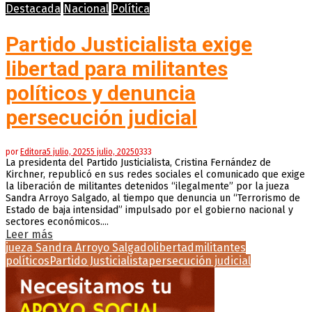
Destacada
Nacional
Política
Partido Justicialista exige
libertad para militantes
políticos y denuncia
persecución judicial
por
Editora
5 julio, 2025
5 julio, 2025
0
333
La presidenta del Partido Justicialista, Cristina Fernández de
Kirchner, republicó en sus redes sociales el comunicado que exige
la liberación de militantes detenidos “ilegalmente” por la jueza
Sandra Arroyo Salgado, al tiempo que denuncia un “Terrorismo de
Estado de baja intensidad” impulsado por el gobierno nacional y
sectores económicos....
Leer más
jueza Sandra Arroyo Salgado
libertad
militantes
políticos
Partido Justicialista
persecución judicial