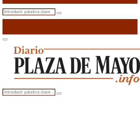
Search
Search
for:
Primary
Menu
Search
Search
for: