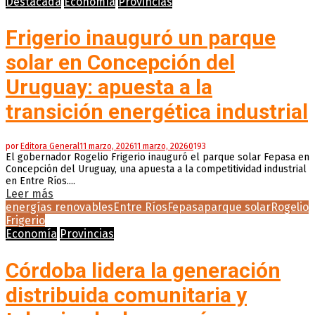
Destacada
Economía
Provincias
Frigerio inauguró un parque
solar en Concepción del
Uruguay: apuesta a la
transición energética industrial
por
Editora General
11 marzo, 2026
11 marzo, 2026
0
193
El gobernador Rogelio Frigerio inauguró el parque solar Fepasa en
Concepción del Uruguay, una apuesta a la competitividad industrial
en Entre Ríos....
Leer más
energías renovables
Entre Ríos
Fepasa
parque solar
Rogelio
Frigerio
Economía
Provincias
Córdoba lidera la generación
distribuida comunitaria y