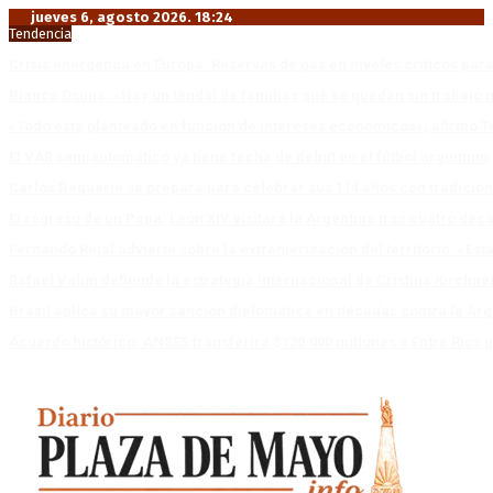
jueves 6, agosto 2026. 18:24
Tendencia
Crisis energética en Europa: Reservas de gas en niveles críticos para
Blanca Osuna: «Hay un tendal de familias que se quedan sin trabajo 
«Todo está planteado en función de intereses económicos», afirmó T
El VAR semiautomático ya tiene fecha de debut en el fútbol argentino
Carlos Beguerie se prepara para celebrar sus 114 años con tradició
El regreso de un Papa: León XIV visitará la Argentina tras cuatro déc
Fernando Rejal advierte sobre la extranjerización del territorio: «E
Rafael Valim defiende la estrategia internacional de Cristina Kirchne
Brasil aplica su mayor sanción diplomática en décadas contra la Arg
Acuerdo histórico: ANSES transferirá $120.000 millones a Entre Ríos po