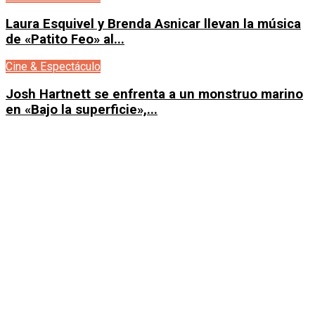
Laura Esquivel y Brenda Asnicar llevan la música
de «Patito Feo» al...
Cine & Espectáculo
Josh Hartnett se enfrenta a un monstruo marino
en «Bajo la superficie»,...