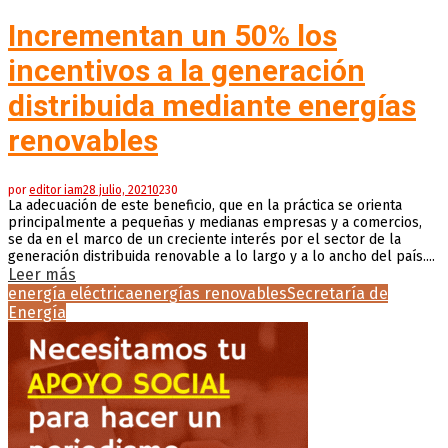
Incrementan un 50% los
incentivos a la generación
distribuida mediante energías
renovables
por
editor iam
28 julio, 2021
0
230
La adecuación de este beneficio, que en la práctica se orienta
principalmente a pequeñas y medianas empresas y a comercios,
se da en el marco de un creciente interés por el sector de la
generación distribuida renovable a lo largo y a lo ancho del país....
Leer más
energía eléctrica
energías renovables
Secretaría de
Energía