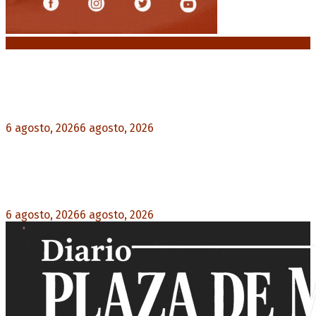
Noticias destacadas
Crisis energética en Europa: Reservas de gas en
niveles críticos para el invierno
6 agosto, 2026
6 agosto, 2026
0
Blanca Osuna: «Hay un tendal de familias que se
quedan sin trabajo mientras Frigerio mira para
otro lado»
6 agosto, 2026
6 agosto, 2026
0