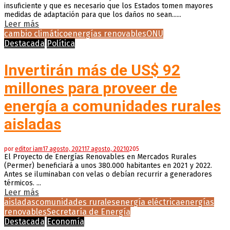
insuficiente y que es necesario que los Estados tomen mayores
medidas de adaptación para que los daños no sean......
Leer más
cambio climático
energías renovables
ONU
Destacada
Política
Invertirán más de US$ 92
millones para proveer de
energía a comunidades rurales
aisladas
por
editor iam
17 agosto, 2021
17 agosto, 2021
0
205
El Proyecto de Energías Renovables en Mercados Rurales
(Permer) beneficiará a unos 380.000 habitantes en 2021 y 2022.
Antes se iluminaban con velas o debían recurrir a generadores
térmicos. ...
Leer más
aisladas
comunidades rurales
energía eléctrica
energías
renovables
Secretaría de Energía
Destacada
Economía