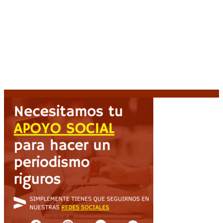
Crisis energética en Europa: Reservas de gas en
niveles críticos para el invierno
6 agosto, 2026
Blanca Osuna: «Hay un tendal de familias que se
quedan sin trabajo mientras Frigerio mira para otro
lado»
6 agosto, 2026
«Todo está planteado en función de intereses
económicos», afirmó Teresa García sobre la reforma
6 agosto, 2026