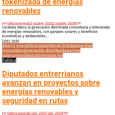
tokenizada de energías
renovables
por
Editora General
22 octubre, 2025
22 octubre, 2025
0
226
Córdoba lidera la generación distribuida comunitaria y tokenizada
de energías renovables, con parques solares y beneficios
económicos y ambientales....
Leer más
ahorro energético
comunitaria
Córdoba
energías
renovables
generación distribuida
parque
solar
sostenibilidad
tokenización
Política
Diputados entrerrianos
avanzan en proyectos sobre
energías renovables y
seguridad en rutas
por
Editora General
2 julio, 2025
3 julio, 2025
0
100