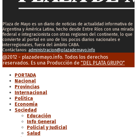
Plaza de Mayo es un diario de noticias de actualidad informativa de
Argentina y América Latina, hecho desde Entre Ríos con una mirada
federal e integracionista con otras regiones del continente, lo que
convierte al portal en uno de los pocos diarios nacionales e
interregionales, fuera del ámbito CABA.
Contáctanos:
administracion@plazademayo.info
Facebook
Twitter
Instagram
Youtube
Email
@2012 - plazademayo.info. Todos los derechos
reservados. Es una Producción de
"DEL PLATA GRUPO"
PORTADA
Nacional
Provincias
Internacional
Política
Economía
Sociedad
Educación
Info General
Policial y Judicial
Salud