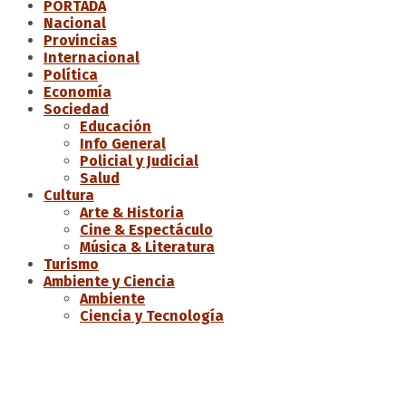
PORTADA
Nacional
Provincias
Internacional
Política
Economía
Sociedad
Educación
Info General
Policial y Judicial
Salud
Cultura
Arte & Historia
Cine & Espectáculo
Música & Literatura
Turismo
Ambiente y Ciencia
Ambiente
Ciencia y Tecnología