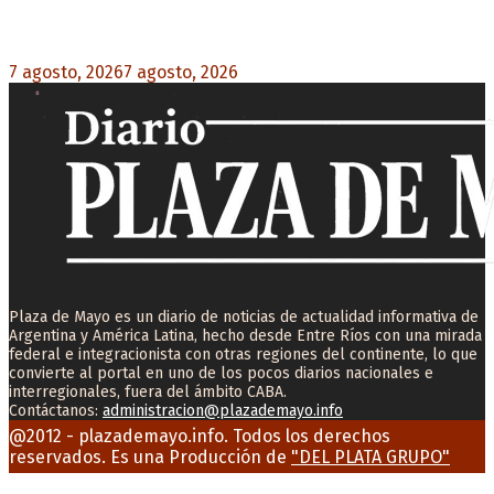
Desalojos exprés: El Senado aprobó la reforma
que acelera la desocupación de inmuebles
7 agosto, 2026
7 agosto, 2026
0
Plaza de Mayo es un diario de noticias de actualidad informativa de
Argentina y América Latina, hecho desde Entre Ríos con una mirada
federal e integracionista con otras regiones del continente, lo que
convierte al portal en uno de los pocos diarios nacionales e
interregionales, fuera del ámbito CABA.
Contáctanos:
administracion@plazademayo.info
Facebook
Twitter
Instagram
Youtube
Email
@2012 - plazademayo.info. Todos los derechos
reservados. Es una Producción de
"DEL PLATA GRUPO"