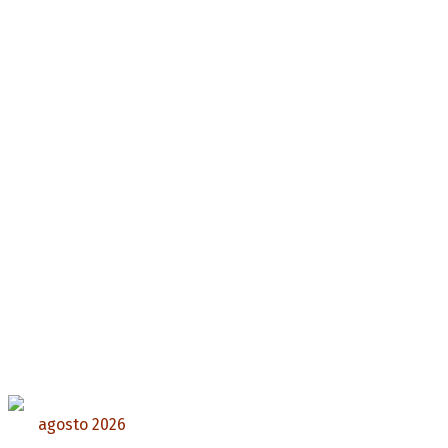
agosto 2026
L
M
X
J
V
S
D