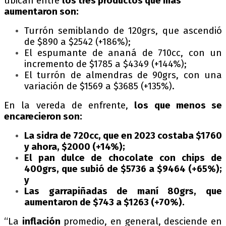
ubican entre
los tres productos que más
aumentaron son:
Turrón semiblando de 120grs, que ascendió
de $890 a $2542 (+186%);
El espumante de ananá de 710cc, con un
incremento de $1785 a $4349 (+144%);
El turrón de almendras de 90grs, con una
variación de $1569 a $3685 (+135%).
En la vereda de enfrente,
los que menos se
encarecieron son:
La sidra de 720cc, que en 2023 costaba $1760
y ahora, $2000 (+14%);
El pan dulce de chocolate con chips de
400grs, que subió de $5736 a $9464 (+65%);
y
Las garrapiñadas de maní 80grs, que
aumentaron de $743 a $1263 (+70%).
“La
inflación
promedio, en general, desciende en