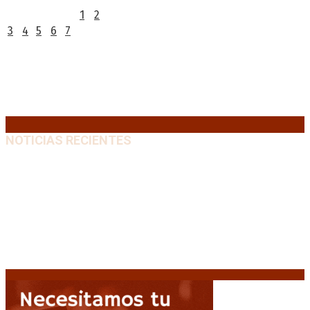
1
2
3
4
5
6
7
8
9
10
11
12
13
14
15
16
17
18
19
20
21
22
23
24
25
26
27
28
29
30
31
« Jul
NOTICIAS RECIENTES
Media sanción a la Ley de Inviolabilidad: un proyecto
amputado por la presión social y el rechazo federal
7
agosto, 2026
Desalojos exprés: El Senado aprobó la reforma que
acelera la desocupación de inmuebles
7 agosto, 2026
Brutal represión frente al Congreso durante la
protesta contra la reforma de la propiedad privada
7 agosto, 2026