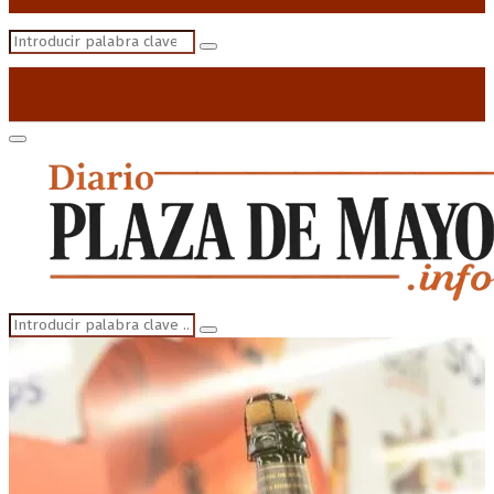
Search
Search
for:
Primary
Menu
Search
Search
for: