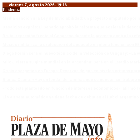
viernes 7, agosto 2026. 19:16
Tendencia
Media sanción a la Ley de Inviolabilidad: un proyecto amputado por l
Desalojos exprés: El Senado aprobó la reforma que acelera la deso
Brutal represión frente al Congreso durante la protesta contra la re
México militariza la protección del aguacate en plena tensión con EE
Diego Forlán será el nuevo técnico de la Selección de Uruguay: «La v
Milo J cierra su gira mundial en la Argentina: Será en el Estadio Mar
Crisis energética en Europa: Reservas de gas en niveles críticos para
Blanca Osuna: «Hay un tendal de familias que se quedan sin trabajo 
«Todo está planteado en función de intereses económicos», afirmó T
El VAR semiautomático ya tiene fecha de debut en el fútbol argentino