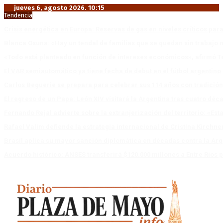
jueves 6, agosto 2026. 10:15
Tendencia
Crisis energética en Europa: Reservas de gas en niveles críticos para
Blanca Osuna: «Hay un tendal de familias que se quedan sin trabajo 
«Todo está planteado en función de intereses económicos», afirmó T
El VAR semiautomático ya tiene fecha de debut en el fútbol argentino
Carlos Beguerie se prepara para celebrar sus 114 años con tradició
El regreso de un Papa: León XIV visitará la Argentina tras cuatro déc
Fernando Rejal advierte sobre la extranjerización del territorio: «E
Rafael Valim defiende la estrategia internacional de Cristina Kirchne
Brasil aplica su mayor sanción diplomática en décadas contra la Arg
Acuerdo histórico: ANSES transferirá $120.000 millones a Entre Ríos po