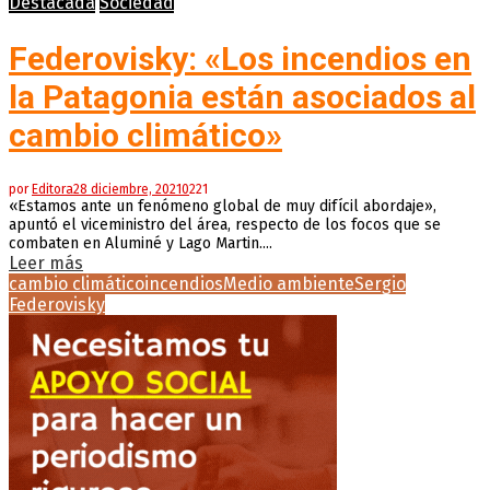
Destacada
Sociedad
Federovisky: «Los incendios en
la Patagonia están asociados al
cambio climático»
por
Editora
28 diciembre, 2021
0
221
«Estamos ante un fenómeno global de muy difícil abordaje»,
apuntó el viceministro del área, respecto de los focos que se
combaten en Aluminé y Lago Martin....
Leer más
cambio climático
incendios
Medio ambiente
Sergio
Federovisky