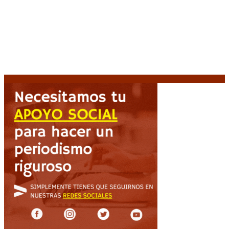
Crisis energética en Europa: Reservas de gas en
niveles críticos para el invierno
6 agosto, 2026
Blanca Osuna: «Hay un tendal de familias que se
quedan sin trabajo mientras Frigerio mira para otro
lado»
6 agosto, 2026
«Todo está planteado en función de intereses
económicos», afirmó Teresa García sobre la reforma
6 agosto, 2026