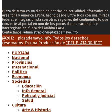
Plaza de Mayo es un diario de noticias de actualidad informativa de
Argentina y América Latina, hecho desde Entre Ríos con una mirada
federal e integracionista con otras regiones del continente, lo que
convierte al portal en uno de los pocos diarios nacionales e
interregionales, fuera del ámbito CABA.
Contáctanos:
administracion@plazademayo.info
Facebook
Twitter
Instagram
Youtube
Email
@2012 - plazademayo.info. Todos los derechos
reservados. Es una Producción de
"DEL PLATA GRUPO"
PORTADA
Nacional
Provincias
Internacional
Política
Economía
Sociedad
Educación
Info General
Policial y Judicial
Salud
Cultura
Arte & Historia