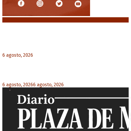
Noticias destacadas
Diego Forlán será el nuevo técnico de la
Selección de Uruguay: «La vuelta de la leyenda»
6 agosto, 2026
0
Milo J cierra su gira mundial en la Argentina:
Será en el Estadio Mario Alberto Kempes
6 agosto, 2026
6 agosto, 2026
0