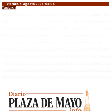
viernes 7, agosto 2026. 05:04
Tendencia
Diego Forlán será el nuevo técnico de la Selección de Uruguay: «La v
Milo J cierra su gira mundial en la Argentina: Será en el Estadio Mar
Crisis energética en Europa: Reservas de gas en niveles críticos para
Blanca Osuna: «Hay un tendal de familias que se quedan sin trabajo 
«Todo está planteado en función de intereses económicos», afirmó T
El VAR semiautomático ya tiene fecha de debut en el fútbol argentino
Carlos Beguerie se prepara para celebrar sus 114 años con tradició
El regreso de un Papa: León XIV visitará la Argentina tras cuatro déc
Fernando Rejal advierte sobre la extranjerización del territorio: «E
Rafael Valim defiende la estrategia internacional de Cristina Kirchne