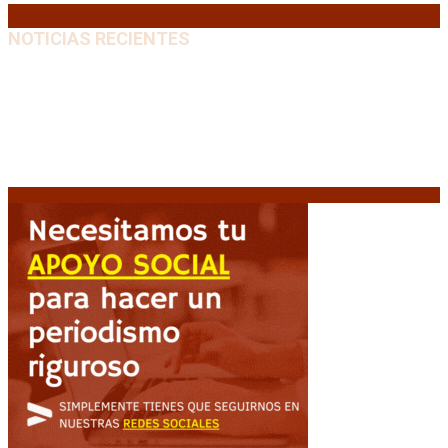
NOTICIAS RECIENTES
Diego Forlán será el nuevo técnico de la Selección de
Uruguay: «La vuelta de la leyenda»
6 agosto, 2026
Milo J cierra su gira mundial en la Argentina: Será en
el Estadio Mario Alberto Kempes
6 agosto, 2026
Crisis energética en Europa: Reservas de gas en
niveles críticos para el invierno
6 agosto, 2026