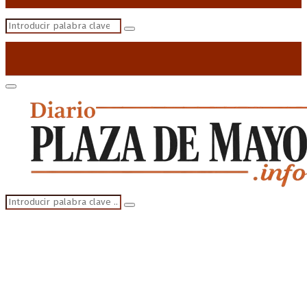
Search
Search
for:
Primary
Menu
Search
Search
for: